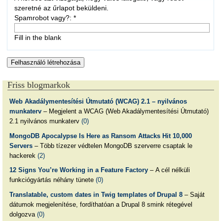
szeretné az űrlapot beküldeni.
Spamrobot vagy?:
*
Fill in the blank
Friss blogmarkok
Web Akadálymentesítési Útmutató (WCAG) 2.1 – nyilvános
munkaterv
– Megjelent a WCAG (Web Akadálymentesítési Útmutató)
2.1 nyilvános munkaterv
(0)
MongoDB Apocalypse Is Here as Ransom Attacks Hit 10,000
Servers
– Több tízezer védtelen MongoDB szerverre csaptak le
hackerek
(2)
12 Signs You’re Working in a Feature Factory
– A cél nélküli
funkciógyártás néhány tünete
(0)
Translatable, custom dates in Twig templates of Drupal 8
– Saját
dátumok megjelenítése, fordíthatóan a Drupal 8 smink rétegével
dolgozva
(0)