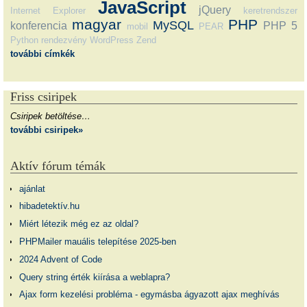
JavaScript
jQuery
Internet Explorer
keretrendszer
magyar
PHP
MySQL
konferencia
PHP 5
mobil
PEAR
Python
rendezvény
WordPress
Zend
további címkék
Friss csiripek
Csiripek betöltése…
további csiripek»
Aktív fórum témák
ajánlat
hibadetektív.hu
Miért létezik még ez az oldal?
PHPMailer mauális telepítése 2025-ben
2024 Advent of Code
Query string érték kiírása a weblapra?
Ajax form kezelési probléma - egymásba ágyazott ajax meghívás