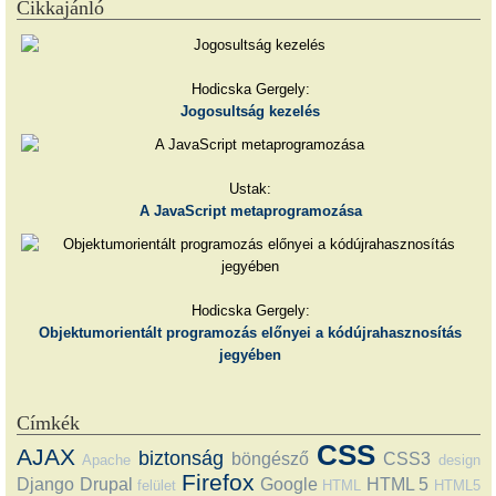
Cikkajánló
Hodicska Gergely:
Jogosultság kezelés
Ustak:
A JavaScript metaprogramozása
Hodicska Gergely:
Objektumorientált programozás előnyei a kódújrahasznosítás
jegyében
Címkék
CSS
AJAX
biztonság
böngésző
CSS3
Apache
design
Firefox
Django
Drupal
Google
HTML 5
felület
HTML
HTML5