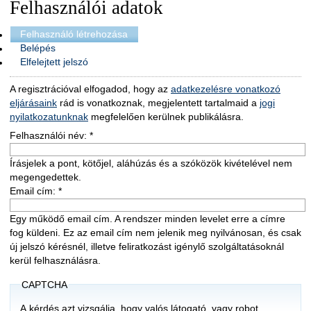
Felhasználói adatok
Felhasználó létrehozása
Belépés
Elfelejtett jelszó
A regisztrációval elfogadod, hogy az
adatkezelésre vonatkozó
eljárásaink
rád is vonatkoznak, megjelentett tartalmaid a
jogi
nyilatkozatunknak
megfelelően kerülnek publikálásra.
Felhasználói név:
*
Írásjelek a pont, kötőjel, aláhúzás és a szóközök kivételével nem
megengedettek.
Email cím:
*
Egy működő email cím. A rendszer minden levelet erre a címre
fog küldeni. Ez az email cím nem jelenik meg nyilvánosan, és csak
új jelszó kérésnél, illetve feliratkozást igénylő szolgáltatásoknál
kerül felhasználásra.
CAPTCHA
A kérdés azt vizsgálja, hogy valós látogató, vagy robot