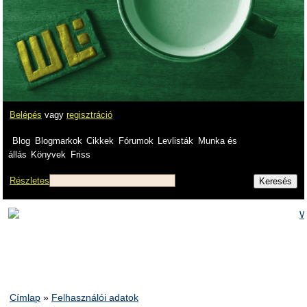
Belépés
vagy
regisztráció
Blog
Blogmarkok
Cikkek
Fórumok
Levlisták
Munka és
állás
Könyvek
Friss
Részletes
Címlap
»
Felhasználói adatok