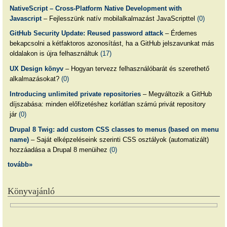
NativeScript – Cross-Platform Native Development with
Javascript
– Fejlesszünk natív mobilalkalmazást JavaScripttel
(0)
GitHub Security Update: Reused password attack
– Érdemes
bekapcsolni a kétfaktoros azonosítást, ha a GitHub jelszavunkat más
oldalakon is újra felhasználtuk
(17)
UX Design könyv
– Hogyan tervezz felhasználóbarát és szerethető
alkalmazásokat?
(0)
Introducing unlimited private repositories
– Megváltozik a GitHub
díjszabása: minden előfizetéshez korlátlan számú privát repository
jár
(0)
Drupal 8 Twig: add custom CSS classes to menus (based on menu
name)
– Saját elképzeléseink szerinti CSS osztályok (automatizált)
hozzáadása a Drupal 8 menüihez
(0)
tovább»
Könyvajánló