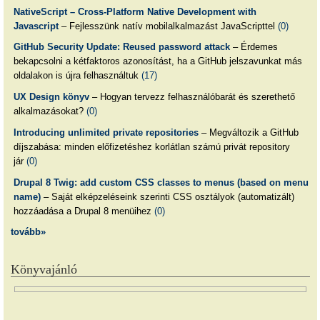
NativeScript – Cross-Platform Native Development with
Javascript
– Fejlesszünk natív mobilalkalmazást JavaScripttel
(0)
GitHub Security Update: Reused password attack
– Érdemes
bekapcsolni a kétfaktoros azonosítást, ha a GitHub jelszavunkat más
oldalakon is újra felhasználtuk
(17)
UX Design könyv
– Hogyan tervezz felhasználóbarát és szerethető
alkalmazásokat?
(0)
Introducing unlimited private repositories
– Megváltozik a GitHub
díjszabása: minden előfizetéshez korlátlan számú privát repository
jár
(0)
Drupal 8 Twig: add custom CSS classes to menus (based on menu
name)
– Saját elképzeléseink szerinti CSS osztályok (automatizált)
hozzáadása a Drupal 8 menüihez
(0)
tovább»
Könyvajánló