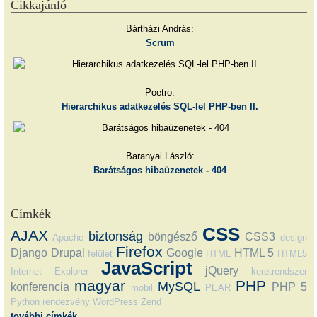
Cikkajánló
Bártházi András:
Scrum
Poetro:
Hierarchikus adatkezelés SQL-lel PHP-ben II.
Baranyai László:
Barátságos hibaüzenetek - 404
Címkék
CSS
AJAX
biztonság
böngésző
CSS3
Apache
design
Firefox
Django
Drupal
Google
HTML 5
felület
HTML
HTML5
JavaScript
jQuery
Internet Explorer
keretrendszer
magyar
PHP
MySQL
konferencia
PHP 5
mobil
PEAR
Python
rendezvény
WordPress
Zend
további címkék