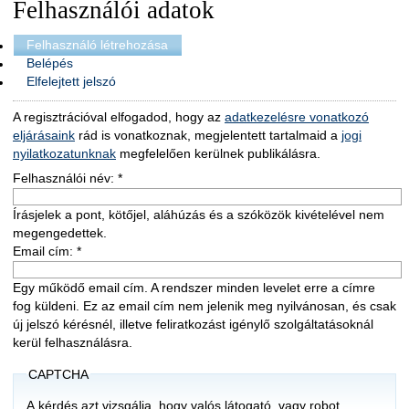
Felhasználói adatok
Felhasználó létrehozása
Belépés
Elfelejtett jelszó
A regisztrációval elfogadod, hogy az
adatkezelésre vonatkozó
eljárásaink
rád is vonatkoznak, megjelentett tartalmaid a
jogi
nyilatkozatunknak
megfelelően kerülnek publikálásra.
Felhasználói név:
*
Írásjelek a pont, kötőjel, aláhúzás és a szóközök kivételével nem
megengedettek.
Email cím:
*
Egy működő email cím. A rendszer minden levelet erre a címre
fog küldeni. Ez az email cím nem jelenik meg nyilvánosan, és csak
új jelszó kérésnél, illetve feliratkozást igénylő szolgáltatásoknál
kerül felhasználásra.
CAPTCHA
A kérdés azt vizsgálja, hogy valós látogató, vagy robot