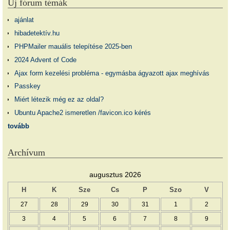
Új fórum témák
ajánlat
hibadetektív.hu
PHPMailer mauális telepítése 2025-ben
2024 Advent of Code
Ajax form kezelési probléma - egymásba ágyazott ajax meghívás
Passkey
Miért létezik még ez az oldal?
Ubuntu Apache2 ismeretlen /favicon.ico kérés
tovább
Archívum
augusztus 2026
H
K
Sze
Cs
P
Szo
V
27
28
29
30
31
1
2
3
4
5
6
7
8
9