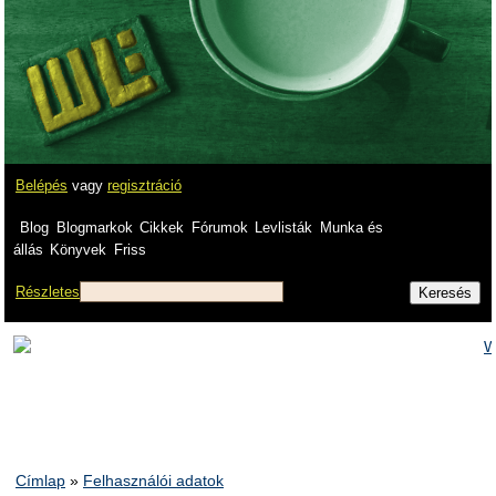
Belépés
vagy
regisztráció
Blog
Blogmarkok
Cikkek
Fórumok
Levlisták
Munka és
állás
Könyvek
Friss
Részletes
Címlap
»
Felhasználói adatok