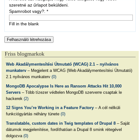
szeretné az űrlapot beküldeni.
Spamrobot vagy?:
*
Fill in the blank
Friss blogmarkok
Web Akadálymentesítési Útmutató (WCAG) 2.1 – nyilvános
munkaterv
– Megjelent a WCAG (Web Akadálymentesítési Útmutató)
2.1 nyilvános munkaterv
(0)
MongoDB Apocalypse Is Here as Ransom Attacks Hit 10,000
Servers
– Több tízezer védtelen MongoDB szerverre csaptak le
hackerek
(2)
12 Signs You’re Working in a Feature Factory
– A cél nélküli
funkciógyártás néhány tünete
(0)
Translatable, custom dates in Twig templates of Drupal 8
– Saját
dátumok megjelenítése, fordíthatóan a Drupal 8 smink rétegével
dolgozva
(0)