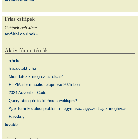
Friss csiripek
Csiripek betöltése…
további csiripek»
Aktív fórum témák
ajánlat
hibadetektív.hu
Miért létezik még ez az oldal?
PHPMailer mauális telepítése 2025-ben
2024 Advent of Code
Query string érték kiírása a weblapra?
Ajax form kezelési probléma - egymásba ágyazott ajax meghívás
Passkey
tovább