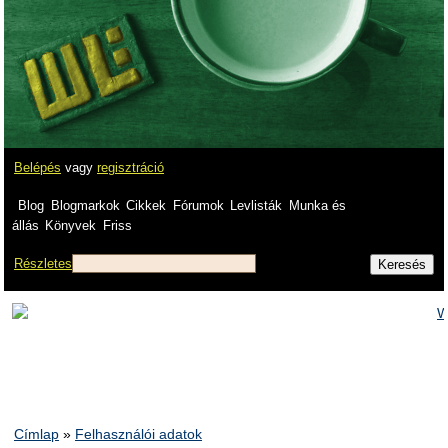
Belépés
vagy
regisztráció
Blog
Blogmarkok
Cikkek
Fórumok
Levlisták
Munka és
állás
Könyvek
Friss
Részletes
Címlap
»
Felhasználói adatok