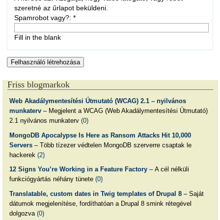
szeretné az űrlapot beküldeni.
Spamrobot vagy?:
*
Fill in the blank
Friss blogmarkok
Web Akadálymentesítési Útmutató (WCAG) 2.1 – nyilvános
munkaterv
– Megjelent a WCAG (Web Akadálymentesítési Útmutató)
2.1 nyilvános munkaterv
(0)
MongoDB Apocalypse Is Here as Ransom Attacks Hit 10,000
Servers
– Több tízezer védtelen MongoDB szerverre csaptak le
hackerek
(2)
12 Signs You’re Working in a Feature Factory
– A cél nélküli
funkciógyártás néhány tünete
(0)
Translatable, custom dates in Twig templates of Drupal 8
– Saját
dátumok megjelenítése, fordíthatóan a Drupal 8 smink rétegével
dolgozva
(0)