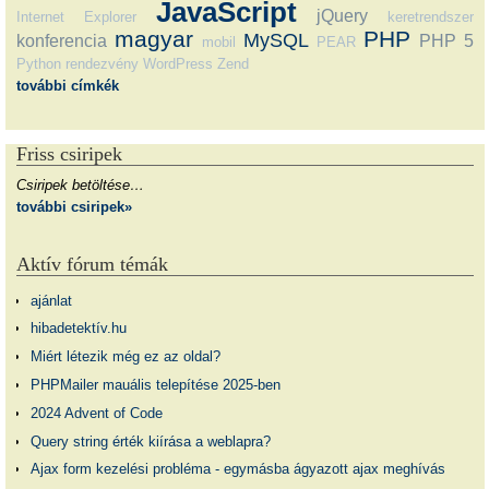
JavaScript
jQuery
Internet Explorer
keretrendszer
magyar
PHP
MySQL
konferencia
PHP 5
mobil
PEAR
Python
rendezvény
WordPress
Zend
további címkék
Friss csiripek
Csiripek betöltése…
további csiripek»
Aktív fórum témák
ajánlat
hibadetektív.hu
Miért létezik még ez az oldal?
PHPMailer mauális telepítése 2025-ben
2024 Advent of Code
Query string érték kiírása a weblapra?
Ajax form kezelési probléma - egymásba ágyazott ajax meghívás