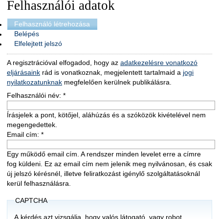
Felhasználói adatok
Felhasználó létrehozása
Belépés
Elfelejtett jelszó
A regisztrációval elfogadod, hogy az
adatkezelésre vonatkozó
eljárásaink
rád is vonatkoznak, megjelentett tartalmaid a
jogi
nyilatkozatunknak
megfelelően kerülnek publikálásra.
Felhasználói név:
*
Írásjelek a pont, kötőjel, aláhúzás és a szóközök kivételével nem
megengedettek.
Email cím:
*
Egy működő email cím. A rendszer minden levelet erre a címre
fog küldeni. Ez az email cím nem jelenik meg nyilvánosan, és csak
új jelszó kérésnél, illetve feliratkozást igénylő szolgáltatásoknál
kerül felhasználásra.
CAPTCHA
A kérdés azt vizsgálja, hogy valós látogató, vagy robot