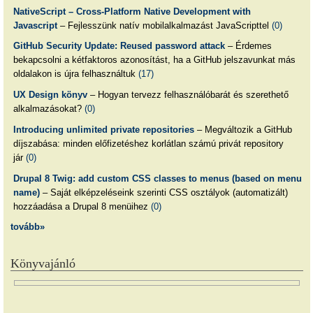
NativeScript – Cross-Platform Native Development with
Javascript
– Fejlesszünk natív mobilalkalmazást JavaScripttel
(0)
GitHub Security Update: Reused password attack
– Érdemes
bekapcsolni a kétfaktoros azonosítást, ha a GitHub jelszavunkat más
oldalakon is újra felhasználtuk
(17)
UX Design könyv
– Hogyan tervezz felhasználóbarát és szerethető
alkalmazásokat?
(0)
Introducing unlimited private repositories
– Megváltozik a GitHub
díjszabása: minden előfizetéshez korlátlan számú privát repository
jár
(0)
Drupal 8 Twig: add custom CSS classes to menus (based on menu
name)
– Saját elképzeléseink szerinti CSS osztályok (automatizált)
hozzáadása a Drupal 8 menüihez
(0)
tovább»
Könyvajánló