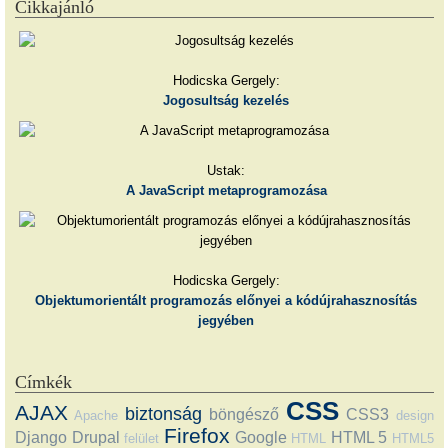
Cikkajánló
Hodicska Gergely:
Jogosultság kezelés
Ustak:
A JavaScript metaprogramozása
Hodicska Gergely:
Objektumorientált programozás előnyei a kódújrahasznosítás
jegyében
Címkék
CSS
AJAX
biztonság
böngésző
CSS3
Apache
design
Firefox
Django
Drupal
Google
HTML 5
felület
HTML
HTML5