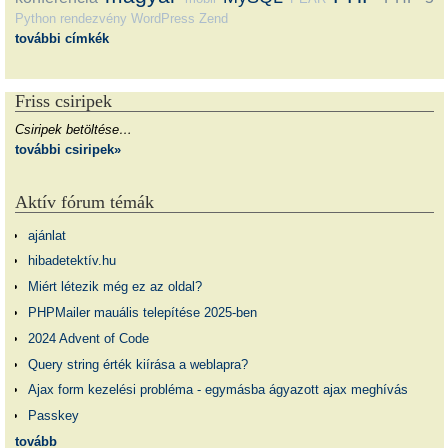
Python
rendezvény
WordPress
Zend
további címkék
Friss csiripek
Csiripek betöltése…
további csiripek»
Aktív fórum témák
ajánlat
hibadetektív.hu
Miért létezik még ez az oldal?
PHPMailer mauális telepítése 2025-ben
2024 Advent of Code
Query string érték kiírása a weblapra?
Ajax form kezelési probléma - egymásba ágyazott ajax meghívás
Passkey
tovább