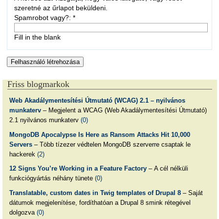
szeretné az űrlapot beküldeni.
Spamrobot vagy?:
*
Fill in the blank
Friss blogmarkok
Web Akadálymentesítési Útmutató (WCAG) 2.1 – nyilvános
munkaterv
– Megjelent a WCAG (Web Akadálymentesítési Útmutató)
2.1 nyilvános munkaterv
(0)
MongoDB Apocalypse Is Here as Ransom Attacks Hit 10,000
Servers
– Több tízezer védtelen MongoDB szerverre csaptak le
hackerek
(2)
12 Signs You’re Working in a Feature Factory
– A cél nélküli
funkciógyártás néhány tünete
(0)
Translatable, custom dates in Twig templates of Drupal 8
– Saját
dátumok megjelenítése, fordíthatóan a Drupal 8 smink rétegével
dolgozva
(0)