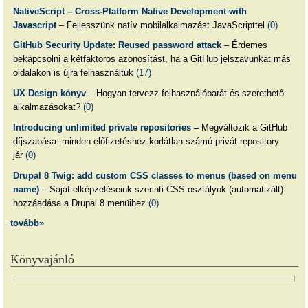
NativeScript – Cross-Platform Native Development with
Javascript
– Fejlesszünk natív mobilalkalmazást JavaScripttel
(0)
GitHub Security Update: Reused password attack
– Érdemes
bekapcsolni a kétfaktoros azonosítást, ha a GitHub jelszavunkat más
oldalakon is újra felhasználtuk
(17)
UX Design könyv
– Hogyan tervezz felhasználóbarát és szerethető
alkalmazásokat?
(0)
Introducing unlimited private repositories
– Megváltozik a GitHub
díjszabása: minden előfizetéshez korlátlan számú privát repository
jár
(0)
Drupal 8 Twig: add custom CSS classes to menus (based on menu
name)
– Saját elképzeléseink szerinti CSS osztályok (automatizált)
hozzáadása a Drupal 8 menüihez
(0)
tovább»
Könyvajánló