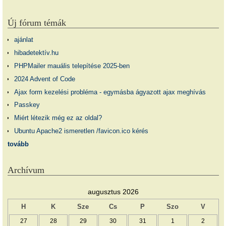
Új fórum témák
ajánlat
hibadetektív.hu
PHPMailer mauális telepítése 2025-ben
2024 Advent of Code
Ajax form kezelési probléma - egymásba ágyazott ajax meghívás
Passkey
Miért létezik még ez az oldal?
Ubuntu Apache2 ismeretlen /favicon.ico kérés
tovább
Archívum
augusztus 2026
H
K
Sze
Cs
P
Szo
V
27
28
29
30
31
1
2