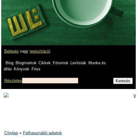
Belépés
vagy
regisztráció
Blog
Blogmarkok
Cikkek
Fórumok
Levlisták
Munka és
állás
Könyvek
Friss
Részletes
Címlap
»
Felhasználói adatok