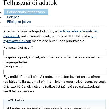
Felhasználói adatok
Felhasználó létrehozása
Belépés
Elfelejtett jelszó
A regisztrációval elfogadod, hogy az
adatkezelésre vonatkozó
eljárásaink
rád is vonatkoznak, megjelentett tartalmaid a
jogi
nyilatkozatunknak
megfelelően kerülnek publikálásra.
Felhasználói név:
*
Írásjelek a pont, kötőjel, aláhúzás és a szóközök kivételével nem
megengedettek.
Email cím:
*
Egy működő email cím. A rendszer minden levelet erre a címre
fog küldeni. Ez az email cím nem jelenik meg nyilvánosan, és csak
új jelszó kérésnél, illetve feliratkozást igénylő szolgáltatásoknál
kerül felhasználásra.
CAPTCHA
A kérdés azt vizsgálja, hogy valós látogató, vagy robot