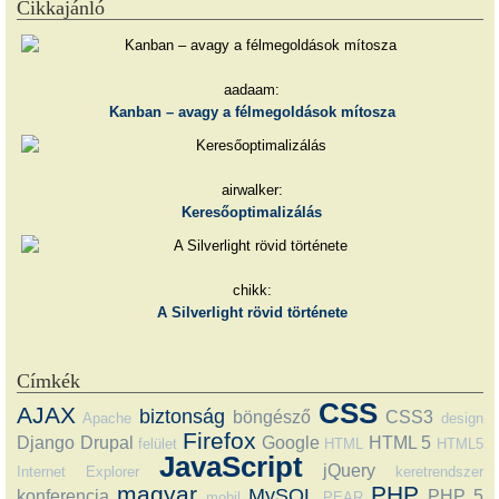
Cikkajánló
aadaam:
Kanban – avagy a félmegoldások mítosza
airwalker:
Keresőoptimalizálás
chikk:
A Silverlight rövid története
Címkék
CSS
AJAX
biztonság
böngésző
CSS3
Apache
design
Firefox
Django
Drupal
Google
HTML 5
felület
HTML
HTML5
JavaScript
jQuery
Internet Explorer
keretrendszer
magyar
PHP
MySQL
konferencia
PHP 5
mobil
PEAR