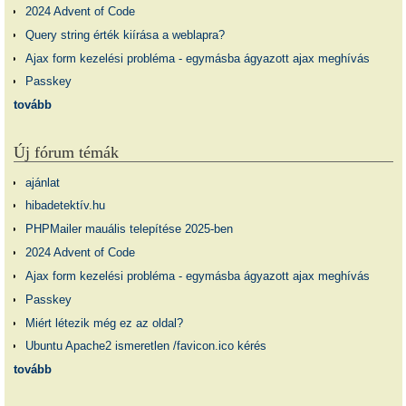
2024 Advent of Code
Query string érték kiírása a weblapra?
Ajax form kezelési probléma - egymásba ágyazott ajax meghívás
Passkey
tovább
Új fórum témák
ajánlat
hibadetektív.hu
PHPMailer mauális telepítése 2025-ben
2024 Advent of Code
Ajax form kezelési probléma - egymásba ágyazott ajax meghívás
Passkey
Miért létezik még ez az oldal?
Ubuntu Apache2 ismeretlen /favicon.ico kérés
tovább