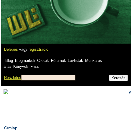
Belépés
vagy
regisztráció
Blog
Blogmarkok
Cikkek
Fórumok
Levlisták
Munka és
állás
Könyvek
Friss
Részletes
Címlap