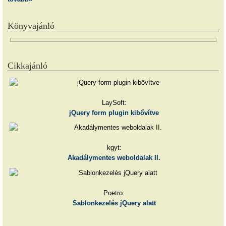
Könyvajánló
Cikkajánló
LaySoft:
jQuery form plugin kibővítve
kgyt:
Akadálymentes weboldalak II.
Poetro:
Sablonkezelés jQuery alatt