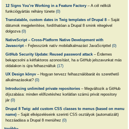
12 Signs You’re Working in a Feature Factory
– A cél nélküli
funkciógyártás néhány tünete
(0)
Translatable, custom dates in Twig templates of Drupal 8
– Saját
dátumok megjelenítése, fordíthatóan a Drupal 8 smink rétegével
dolgozva
(0)
NativeScript – Cross-Platform Native Development with
Javascript
– Fejlesszünk natív mobilalkalmazást JavaScripttel
(0)
GitHub Security Update: Reused password attack
– Érdemes
bekapcsolni a kétfaktoros azonosítást, ha a GitHub jelszavunkat más
oldalakon is újra felhasználtuk
(17)
UX Design könyv
– Hogyan tervezz felhasználóbarát és szerethető
alkalmazásokat?
(0)
Introducing unlimited private repositories
– Megváltozik a GitHub
díjszabása: minden előfizetéshez korlátlan számú privát repository
jár
(0)
Drupal 8 Twig: add custom CSS classes to menus (based on menu
name)
– Saját elképzeléseink szerinti CSS osztályok (automatizált)
hozzáadása a Drupal 8 menüihez
(0)
tovább»