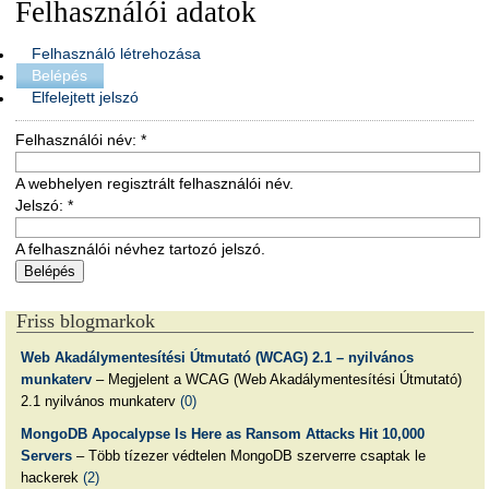
Felhasználói adatok
Felhasználó létrehozása
Belépés
Elfelejtett jelszó
Felhasználói név:
*
A webhelyen regisztrált felhasználói név.
Jelszó:
*
A felhasználói névhez tartozó jelszó.
Friss blogmarkok
Web Akadálymentesítési Útmutató (WCAG) 2.1 – nyilvános
munkaterv
– Megjelent a WCAG (Web Akadálymentesítési Útmutató)
2.1 nyilvános munkaterv
(0)
MongoDB Apocalypse Is Here as Ransom Attacks Hit 10,000
Servers
– Több tízezer védtelen MongoDB szerverre csaptak le
hackerek
(2)