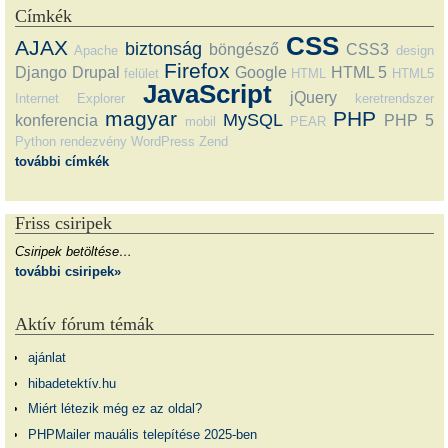
Címkék
CSS
AJAX
biztonság
böngésző
CSS3
Apache
design
Firefox
Django
Drupal
Google
HTML 5
felület
HTML
HTML5
JavaScript
jQuery
Internet Explorer
keretrendszer
magyar
PHP
MySQL
konferencia
PHP 5
mobil
PEAR
Python
rendezvény
WordPress
Zend
további címkék
Friss csiripek
Csiripek betöltése…
további csiripek»
Aktív fórum témák
ajánlat
hibadetektív.hu
Miért létezik még ez az oldal?
PHPMailer mauális telepítése 2025-ben