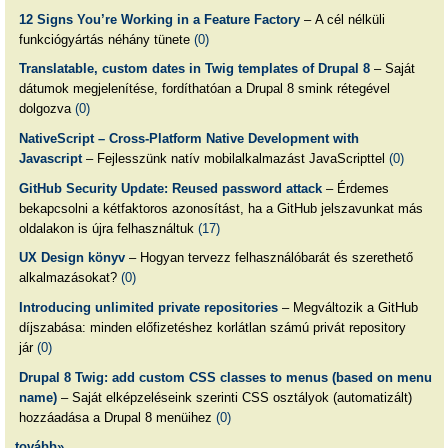
12 Signs You’re Working in a Feature Factory
– A cél nélküli
funkciógyártás néhány tünete
(0)
Translatable, custom dates in Twig templates of Drupal 8
– Saját
dátumok megjelenítése, fordíthatóan a Drupal 8 smink rétegével
dolgozva
(0)
NativeScript – Cross-Platform Native Development with
Javascript
– Fejlesszünk natív mobilalkalmazást JavaScripttel
(0)
GitHub Security Update: Reused password attack
– Érdemes
bekapcsolni a kétfaktoros azonosítást, ha a GitHub jelszavunkat más
oldalakon is újra felhasználtuk
(17)
UX Design könyv
– Hogyan tervezz felhasználóbarát és szerethető
alkalmazásokat?
(0)
Introducing unlimited private repositories
– Megváltozik a GitHub
díjszabása: minden előfizetéshez korlátlan számú privát repository
jár
(0)
Drupal 8 Twig: add custom CSS classes to menus (based on menu
name)
– Saját elképzeléseink szerinti CSS osztályok (automatizált)
hozzáadása a Drupal 8 menüihez
(0)
tovább»