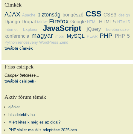
Címkék
CSS
AJAX
biztonság
böngésző
CSS3
Apache
design
Firefox
Django
Drupal
Google
HTML 5
felület
HTML
HTML5
JavaScript
jQuery
Internet Explorer
keretrendszer
magyar
PHP
MySQL
konferencia
PHP 5
mobil
PEAR
Python
rendezvény
WordPress
Zend
további címkék
Friss csiripek
Csiripek betöltése…
további csiripek»
Aktív fórum témák
ajánlat
hibadetektív.hu
Miért létezik még ez az oldal?
PHPMailer mauális telepítése 2025-ben