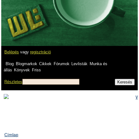
Belépés
vagy
regisztráció
Blog
Blogmarkok
Cikkek
Fórumok
Levlisták
Munka és
állás
Könyvek
Friss
Részletes
Címlap