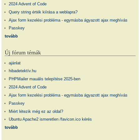
2024 Advent of Code
Query string érték kiírása a weblapra?
Ajax form kezelési probléma - egymásba ágyazott ajax meghívás
Passkey
tovább
Új fórum témák
ajánlat
hibadetektív.hu
PHPMailer mauális telepítése 2025-ben
2024 Advent of Code
Ajax form kezelési probléma - egymásba ágyazott ajax meghívás
Passkey
Miért létezik még ez az oldal?
Ubuntu Apache2 ismeretlen /favicon.ico kérés
tovább