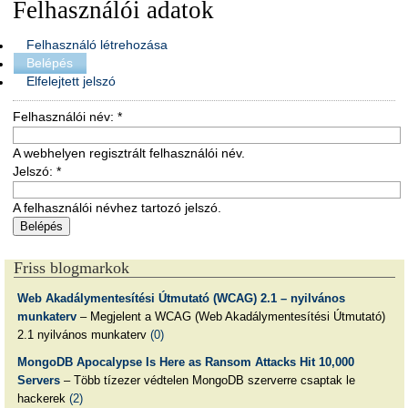
Felhasználói adatok
Felhasználó létrehozása
Belépés
Elfelejtett jelszó
Felhasználói név:
*
A webhelyen regisztrált felhasználói név.
Jelszó:
*
A felhasználói névhez tartozó jelszó.
Friss blogmarkok
Web Akadálymentesítési Útmutató (WCAG) 2.1 – nyilvános
munkaterv
– Megjelent a WCAG (Web Akadálymentesítési Útmutató)
2.1 nyilvános munkaterv
(0)
MongoDB Apocalypse Is Here as Ransom Attacks Hit 10,000
Servers
– Több tízezer védtelen MongoDB szerverre csaptak le
hackerek
(2)