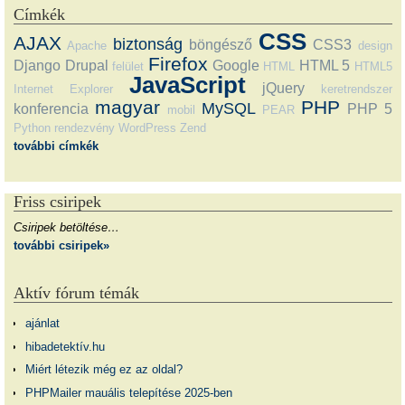
Címkék
CSS
AJAX
biztonság
böngésző
CSS3
Apache
design
Firefox
Django
Drupal
Google
HTML 5
felület
HTML
HTML5
JavaScript
jQuery
Internet Explorer
keretrendszer
magyar
PHP
MySQL
konferencia
PHP 5
mobil
PEAR
Python
rendezvény
WordPress
Zend
további címkék
Friss csiripek
Csiripek betöltése…
további csiripek»
Aktív fórum témák
ajánlat
hibadetektív.hu
Miért létezik még ez az oldal?
PHPMailer mauális telepítése 2025-ben