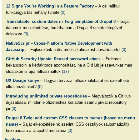
12 Signs You’re Working in a Feature Factory
– A cél nélküli
funkciógyártás néhány tünete
(0)
Translatable, custom dates in Twig templates of Drupal 8
– Saját
dátumok megjelenítése, fordíthatóan a Drupal 8 smink rétegével
dolgozva
(0)
NativeScript – Cross-Platform Native Development with
Javascript
– Fejlesszünk natív mobilalkalmazást JavaScripttel
(0)
GitHub Security Update: Reused password attack
– Érdemes
bekapcsolni a kétfaktoros azonosítást, ha a GitHub jelszavunkat más
oldalakon is újra felhasználtuk
(17)
UX Design könyv
– Hogyan tervezz felhasználóbarát és szerethető
alkalmazásokat?
(0)
Introducing unlimited private repositories
– Megváltozik a GitHub
díjszabása: minden előfizetéshez korlátlan számú privát repository
jár
(0)
Drupal 8 Twig: add custom CSS classes to menus (based on menu
name)
– Saját elképzeléseink szerinti CSS osztályok (automatizált)
hozzáadása a Drupal 8 menüihez
(0)
tovább»