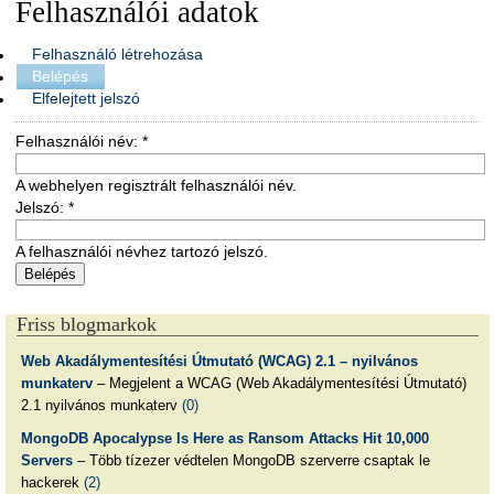
Felhasználói adatok
Felhasználó létrehozása
Belépés
Elfelejtett jelszó
Felhasználói név:
*
A webhelyen regisztrált felhasználói név.
Jelszó:
*
A felhasználói névhez tartozó jelszó.
Friss blogmarkok
Web Akadálymentesítési Útmutató (WCAG) 2.1 – nyilvános
munkaterv
– Megjelent a WCAG (Web Akadálymentesítési Útmutató)
2.1 nyilvános munkaterv
(0)
MongoDB Apocalypse Is Here as Ransom Attacks Hit 10,000
Servers
– Több tízezer védtelen MongoDB szerverre csaptak le
hackerek
(2)