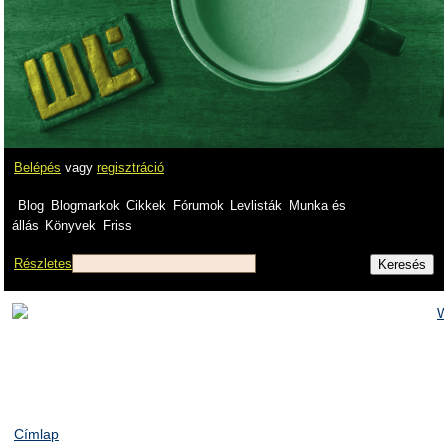
Belépés
vagy
regisztráció
Blog
Blogmarkok
Cikkek
Fórumok
Levlisták
Munka és
állás
Könyvek
Friss
Részletes
Címlap