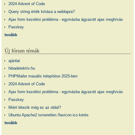
2024 Advent of Code
Query string érték kiírása a weblapra?
Ajax form kezelési probléma - egymásba ágyazott ajax meghívás
Passkey
tovább
Új fórum témák
ajánlat
hibadetektív.hu
PHPMailer mauális telepítése 2025-ben
2024 Advent of Code
Ajax form kezelési probléma - egymásba ágyazott ajax meghívás
Passkey
Miért létezik még ez az oldal?
Ubuntu Apache2 ismeretlen /favicon.ico kérés
tovább