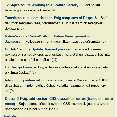
12 Signs You’re Working in a Feature Factory
– A cél nélküli
funkciógyártás néhány tünete
(0)
Translatable, custom dates in Twig templates of Drupal 8
– Saját
dátumok megjelenítése, fordíthatóan a Drupal 8 smink rétegével
dolgozva
(0)
NativeScript – Cross-Platform Native Development with
Javascript
– Fejlesszünk natív mobilalkalmazást JavaScripttel
(0)
GitHub Security Update: Reused password attack
– Érdemes
bekapcsolni a kétfaktoros azonosítást, ha a GitHub jelszavunkat más
oldalakon is újra felhasználtuk
(17)
UX Design könyv
– Hogyan tervezz felhasználóbarát és szerethető
alkalmazásokat?
(0)
Introducing unlimited private repositories
– Megváltozik a GitHub
díjszabása: minden előfizetéshez korlátlan számú privát repository
jár
(0)
Drupal 8 Twig: add custom CSS classes to menus (based on menu
name)
– Saját elképzeléseink szerinti CSS osztályok (automatizált)
hozzáadása a Drupal 8 menüihez
(0)
tovább»