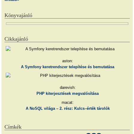
Könyvajánló
Cikkajánló
aston:
A Symfony keretrendszer telepítése és bemutatása
darevish:
PHP kiterjesztések megvalósítása
macat:
A NoSQL világa – 2. rész: Kulcs–érték tárolók
Címkék