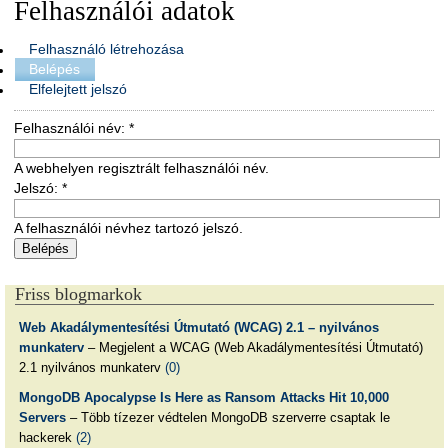
Felhasználói adatok
Felhasználó létrehozása
Belépés
Elfelejtett jelszó
Felhasználói név:
*
A webhelyen regisztrált felhasználói név.
Jelszó:
*
A felhasználói névhez tartozó jelszó.
Friss blogmarkok
Web Akadálymentesítési Útmutató (WCAG) 2.1 – nyilvános
munkaterv
– Megjelent a WCAG (Web Akadálymentesítési Útmutató)
2.1 nyilvános munkaterv
(0)
MongoDB Apocalypse Is Here as Ransom Attacks Hit 10,000
Servers
– Több tízezer védtelen MongoDB szerverre csaptak le
hackerek
(2)