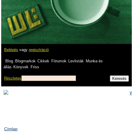
Belépés
vagy
regisztráció
Blog
Blogmarkok
Cikkek
Fórumok
Levlisták
Munka és
állás
Könyvek
Friss
Részletes
Címlap