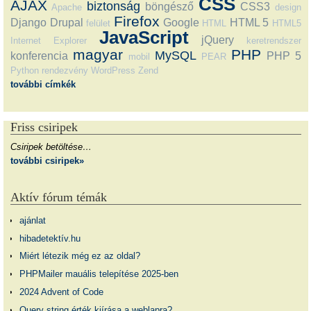
CSS
AJAX
biztonság
böngésző
CSS3
Apache
design
Firefox
Django
Drupal
Google
HTML 5
felület
HTML
HTML5
JavaScript
jQuery
Internet Explorer
keretrendszer
magyar
PHP
MySQL
konferencia
PHP 5
mobil
PEAR
Python
rendezvény
WordPress
Zend
további címkék
Friss csiripek
Csiripek betöltése…
további csiripek»
Aktív fórum témák
ajánlat
hibadetektív.hu
Miért létezik még ez az oldal?
PHPMailer mauális telepítése 2025-ben
2024 Advent of Code
Query string érték kiírása a weblapra?