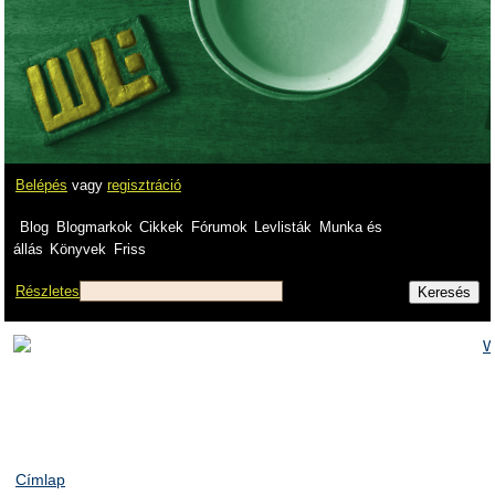
Belépés
vagy
regisztráció
Blog
Blogmarkok
Cikkek
Fórumok
Levlisták
Munka és
állás
Könyvek
Friss
Részletes
Címlap