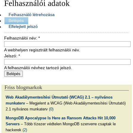
Felhasználói adatok
Felhasználó létrehozása
Belépés
Elfelejtett jelszó
Felhasználói név:
*
A webhelyen regisztrált felhasználói név.
Jelszó:
*
A felhasználói névhez tartozó jelszó.
Friss blogmarkok
Web Akadálymentesítési Útmutató (WCAG) 2.1 – nyilvános
munkaterv
– Megjelent a WCAG (Web Akadálymentesítési Útmutató)
2.1 nyilvános munkaterv
(0)
MongoDB Apocalypse Is Here as Ransom Attacks Hit 10,000
Servers
– Több tízezer védtelen MongoDB szerverre csaptak le
hackerek
(2)