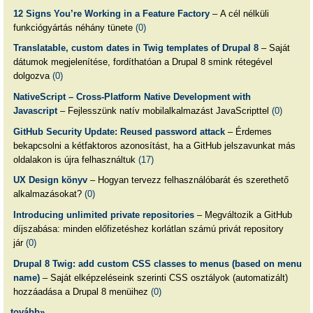
12 Signs You’re Working in a Feature Factory
– A cél nélküli
funkciógyártás néhány tünete
(0)
Translatable, custom dates in Twig templates of Drupal 8
– Saját
dátumok megjelenítése, fordíthatóan a Drupal 8 smink rétegével
dolgozva
(0)
NativeScript – Cross-Platform Native Development with
Javascript
– Fejlesszünk natív mobilalkalmazást JavaScripttel
(0)
GitHub Security Update: Reused password attack
– Érdemes
bekapcsolni a kétfaktoros azonosítást, ha a GitHub jelszavunkat más
oldalakon is újra felhasználtuk
(17)
UX Design könyv
– Hogyan tervezz felhasználóbarát és szerethető
alkalmazásokat?
(0)
Introducing unlimited private repositories
– Megváltozik a GitHub
díjszabása: minden előfizetéshez korlátlan számú privát repository
jár
(0)
Drupal 8 Twig: add custom CSS classes to menus (based on menu
name)
– Saját elképzeléseink szerinti CSS osztályok (automatizált)
hozzáadása a Drupal 8 menüihez
(0)
tovább»