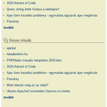
2024 Advent of Code
Query string érték kiírása a weblapra?
Ajax form kezelési probléma - egymásba ágyazott ajax meghívás
Passkey
tovább
Új fórum témák
ajánlat
hibadetektív.hu
PHPMailer mauális telepítése 2025-ben
2024 Advent of Code
Ajax form kezelési probléma - egymásba ágyazott ajax meghívás
Passkey
Miért létezik még ez az oldal?
Ubuntu Apache2 ismeretlen /favicon.ico kérés
tovább