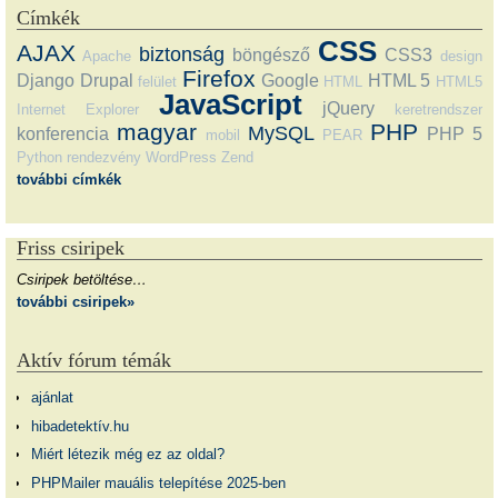
Címkék
CSS
AJAX
biztonság
böngésző
CSS3
Apache
design
Firefox
Django
Drupal
Google
HTML 5
felület
HTML
HTML5
JavaScript
jQuery
Internet Explorer
keretrendszer
magyar
PHP
MySQL
konferencia
PHP 5
mobil
PEAR
Python
rendezvény
WordPress
Zend
további címkék
Friss csiripek
Csiripek betöltése…
további csiripek»
Aktív fórum témák
ajánlat
hibadetektív.hu
Miért létezik még ez az oldal?
PHPMailer mauális telepítése 2025-ben