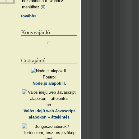
hozzáadása a Drupal 8
menüihez
(0)
tovább»
Könyvajánló
Cikkajánló
Poetro:
Node.js alapok II.
bh:
Valós idejű web Javascript
alapokon – áttekintés
kgyt: