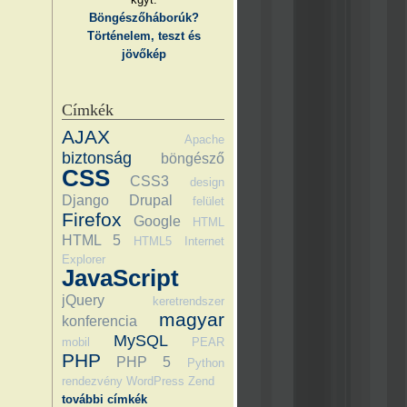
Böngészőháborúk?
Történelem, teszt és
jövőkép
Címkék
AJAX
Apache
biztonság
böngésző
CSS
CSS3
design
Django
Drupal
felület
Firefox
Google
HTML
HTML 5
HTML5
Internet
Explorer
JavaScript
jQuery
keretrendszer
magyar
konferencia
MySQL
mobil
PEAR
PHP
PHP 5
Python
rendezvény
WordPress
Zend
további címkék