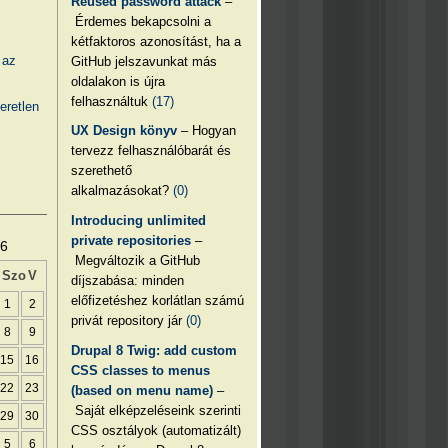
Reused password attack
–
Érdemes bekapcsolni a
kétfaktoros azonosítást, ha a
 az
GitHub jelszavunkat más
oldalakon is újra
felhasználtuk
(17)
eretlen
UX Design könyv
– Hogyan
tervezz felhasználóbarát és
szerethető
alkalmazásokat?
(0)
Introducing unlimited
private repositories
–
26
Megváltozik a GitHub
Szo
V
díjszabása: minden
előfizetéshez korlátlan számú
1
2
privát repository jár
(0)
8
9
Drupal 8 Twig: add custom
15
16
CSS classes to menus
22
23
(based on menu name)
–
Saját elképzeléseink szerinti
29
30
CSS osztályok (automatizált)
5
6