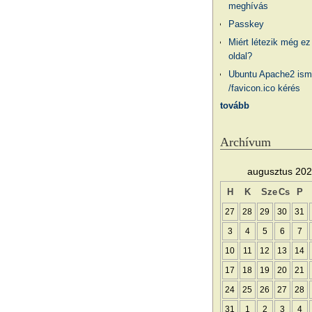
meghívás
Passkey
Miért létezik még ez
oldal?
Ubuntu Apache2 ism
/favicon.ico kérés
tovább
Archívum
augusztus 20
H
K
Sze
Cs
P
27
28
29
30
31
3
4
5
6
7
10
11
12
13
14
17
18
19
20
21
24
25
26
27
28
31
1
2
3
4