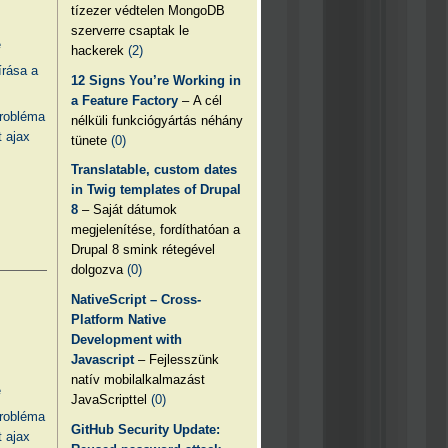
tízezer védtelen MongoDB
szerverre csaptak le
e
hackerek
(2)
írása a
12 Signs You’re Working in
a Feature Factory
– A cél
probléma
nélküli funkciógyártás néhány
 ajax
tünete
(0)
Translatable, custom dates
in Twig templates of Drupal
8
– Saját dátumok
megjelenítése, fordíthatóan a
Drupal 8 smink rétegével
dolgozva
(0)
NativeScript – Cross-
Platform Native
Development with
Javascript
– Fejlesszünk
natív mobilalkalmazást
e
JavaScripttel
(0)
probléma
GitHub Security Update:
 ajax