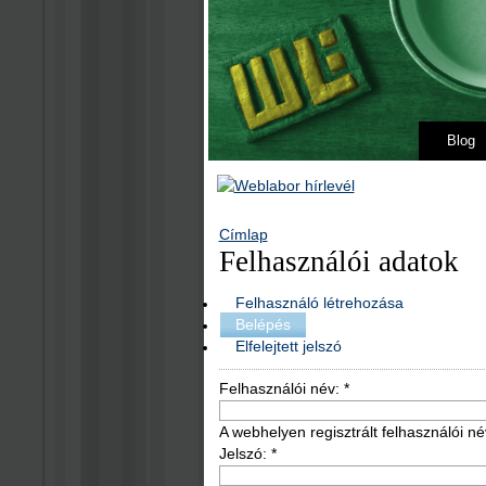
Blog
Címlap
Felhasználói adatok
Felhasználó létrehozása
Belépés
Elfelejtett jelszó
Felhasználói név:
*
A webhelyen regisztrált felhasználói né
Jelszó:
*