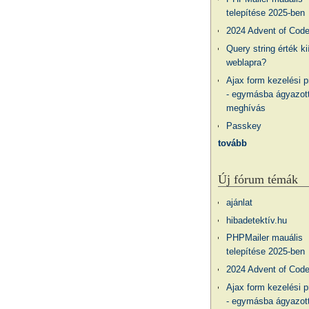
telepítése 2025-ben
2024 Advent of Cod
Query string érték ki
weblapra?
Ajax form kezelési 
- egymásba ágyazott
meghívás
Passkey
tovább
Új fórum témák
ajánlat
hibadetektív.hu
PHPMailer mauális
telepítése 2025-ben
2024 Advent of Cod
Ajax form kezelési 
- egymásba ágyazott