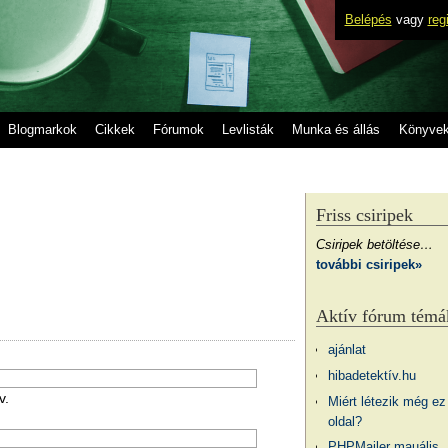
Belépés
vagy
reg
Blogmarkok
Cikkek
Fórumok
Levlisták
Munka és állás
Könyve
Friss csiripek
Csiripek betöltése…
további csiripek»
Aktív fórum témá
ajánlat
hibadetektív.hu
v.
Miért létezik még ez
oldal?
PHPMailer mauális