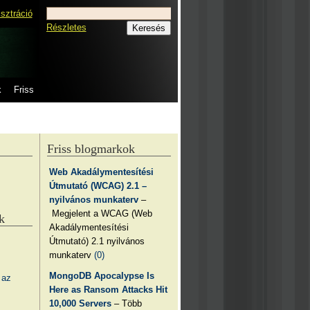
isztráció
Részletes
k
Friss
Friss blogmarkok
Web Akadálymentesítési
Útmutató (WCAG) 2.1 –
nyilvános munkaterv
–
Megjelent a WCAG (Web
k
Akadálymentesítési
Útmutató) 2.1 nyilvános
munkaterv
(0)
MongoDB Apocalypse Is
 az
Here as Ransom Attacks Hit
10,000 Servers
– Több