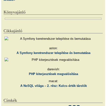
Könyvajánló
Cikkajánló
aston:
A Symfony keretrendszer telepítése és bemutatása
darevish:
PHP kiterjesztések megvalósítása
macat:
A NoSQL világa – 2. rész: Kulcs–érték tárolók
Címkék