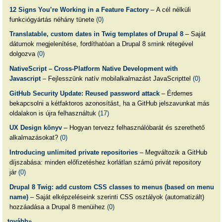
12 Signs You’re Working in a Feature Factory
– A cél nélküli
funkciógyártás néhány tünete
(0)
Translatable, custom dates in Twig templates of Drupal 8
– Saját
dátumok megjelenítése, fordíthatóan a Drupal 8 smink rétegével
dolgozva
(0)
NativeScript – Cross-Platform Native Development with
Javascript
– Fejlesszünk natív mobilalkalmazást JavaScripttel
(0)
GitHub Security Update: Reused password attack
– Érdemes
bekapcsolni a kétfaktoros azonosítást, ha a GitHub jelszavunkat más
oldalakon is újra felhasználtuk
(17)
UX Design könyv
– Hogyan tervezz felhasználóbarát és szerethető
alkalmazásokat?
(0)
Introducing unlimited private repositories
– Megváltozik a GitHub
díjszabása: minden előfizetéshez korlátlan számú privát repository
jár
(0)
Drupal 8 Twig: add custom CSS classes to menus (based on menu
name)
– Saját elképzeléseink szerinti CSS osztályok (automatizált)
hozzáadása a Drupal 8 menüihez
(0)
tovább»