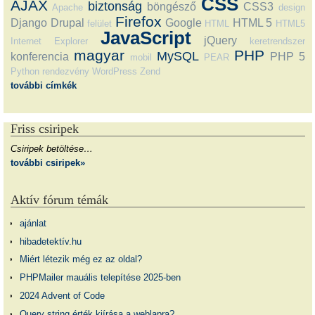
CSS
AJAX
biztonság
böngésző
CSS3
Apache
design
Firefox
Django
Drupal
Google
HTML 5
felület
HTML
HTML5
JavaScript
jQuery
Internet Explorer
keretrendszer
magyar
PHP
MySQL
konferencia
PHP 5
mobil
PEAR
Python
rendezvény
WordPress
Zend
további címkék
Friss csiripek
Csiripek betöltése…
további csiripek»
Aktív fórum témák
ajánlat
hibadetektív.hu
Miért létezik még ez az oldal?
PHPMailer mauális telepítése 2025-ben
2024 Advent of Code
Query string érték kiírása a weblapra?