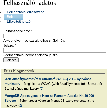
Felhasználói adatok
Felhasználó létrehozása
Belépés
Elfelejtett jelszó
Felhasználói név:
*
A webhelyen regisztrált felhasználói név.
Jelszó:
*
A felhasználói névhez tartozó jelszó.
Friss blogmarkok
Web Akadálymentesítési Útmutató (WCAG) 2.1 – nyilvános
munkaterv
– Megjelent a WCAG (Web Akadálymentesítési Útmutató)
2.1 nyilvános munkaterv
(0)
MongoDB Apocalypse Is Here as Ransom Attacks Hit 10,000
Servers
– Több tízezer védtelen MongoDB szerverre csaptak le
hackerek
(2)