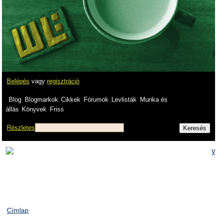
Belépés
vagy
regisztráció
Blog
Blogmarkok
Cikkek
Fórumok
Levlisták
Munka és
állás
Könyvek
Friss
Részletes
Címlap