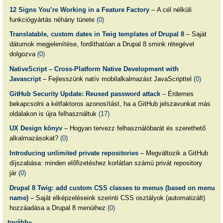
12 Signs You’re Working in a Feature Factory
– A cél nélküli
funkciógyártás néhány tünete
(0)
Translatable, custom dates in Twig templates of Drupal 8
– Saját
dátumok megjelenítése, fordíthatóan a Drupal 8 smink rétegével
dolgozva
(0)
NativeScript – Cross-Platform Native Development with
Javascript
– Fejlesszünk natív mobilalkalmazást JavaScripttel
(0)
GitHub Security Update: Reused password attack
– Érdemes
bekapcsolni a kétfaktoros azonosítást, ha a GitHub jelszavunkat más
oldalakon is újra felhasználtuk
(17)
UX Design könyv
– Hogyan tervezz felhasználóbarát és szerethető
alkalmazásokat?
(0)
Introducing unlimited private repositories
– Megváltozik a GitHub
díjszabása: minden előfizetéshez korlátlan számú privát repository
jár
(0)
Drupal 8 Twig: add custom CSS classes to menus (based on menu
name)
– Saját elképzeléseink szerinti CSS osztályok (automatizált)
hozzáadása a Drupal 8 menüihez
(0)
tovább»