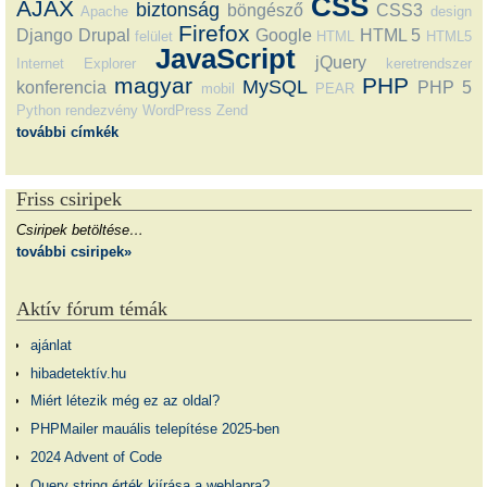
CSS
AJAX
biztonság
böngésző
CSS3
Apache
design
Firefox
Django
Drupal
Google
HTML 5
felület
HTML
HTML5
JavaScript
jQuery
Internet Explorer
keretrendszer
magyar
PHP
MySQL
konferencia
PHP 5
mobil
PEAR
Python
rendezvény
WordPress
Zend
további címkék
Friss csiripek
Csiripek betöltése…
további csiripek»
Aktív fórum témák
ajánlat
hibadetektív.hu
Miért létezik még ez az oldal?
PHPMailer mauális telepítése 2025-ben
2024 Advent of Code
Query string érték kiírása a weblapra?