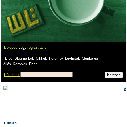
Belépés
vagy
regisztráció
Blog
Blogmarkok
Cikkek
Fórumok
Levlisták
Munka és
állás
Könyvek
Friss
Részletes
Címlap