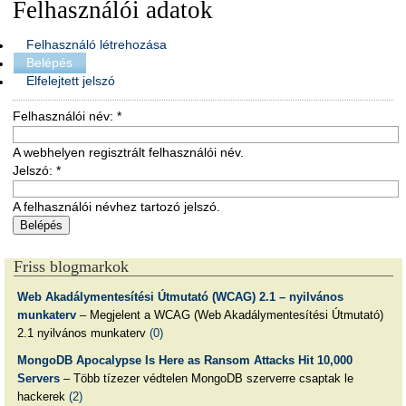
Felhasználói adatok
Felhasználó létrehozása
Belépés
Elfelejtett jelszó
Felhasználói név:
*
A webhelyen regisztrált felhasználói név.
Jelszó:
*
A felhasználói névhez tartozó jelszó.
Friss blogmarkok
Web Akadálymentesítési Útmutató (WCAG) 2.1 – nyilvános
munkaterv
– Megjelent a WCAG (Web Akadálymentesítési Útmutató)
2.1 nyilvános munkaterv
(0)
MongoDB Apocalypse Is Here as Ransom Attacks Hit 10,000
Servers
– Több tízezer védtelen MongoDB szerverre csaptak le
hackerek
(2)