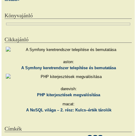
Könyvajánló
Cikkajánló
aston:
A Symfony keretrendszer telepítése és bemutatása
darevish:
PHP kiterjesztések megvalósítása
macat:
A NoSQL világa – 2. rész: Kulcs–érték tárolók
Címkék