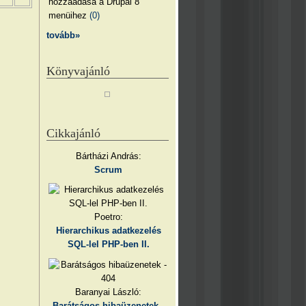
hozzáadása a Drupal 8
menüihez
(0)
tovább»
Könyvajánló
Cikkajánló
Bártházi András:
Scrum
Poetro:
Hierarchikus adatkezelés
SQL-lel PHP-ben II.
Baranyai László:
Barátságos hibaüzenetek -