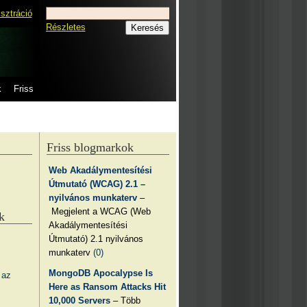
isztráció
Részletes
k
Friss
Friss blogmarkok
Web Akadálymentesítési
Útmutató (WCAG) 2.1 –
nyilvános munkaterv
–
Megjelent a WCAG (Web
k
Akadálymentesítési
Útmutató) 2.1 nyilvános
munkaterv
(0)
MongoDB Apocalypse Is
 az
Here as Ransom Attacks Hit
10,000 Servers
– Több