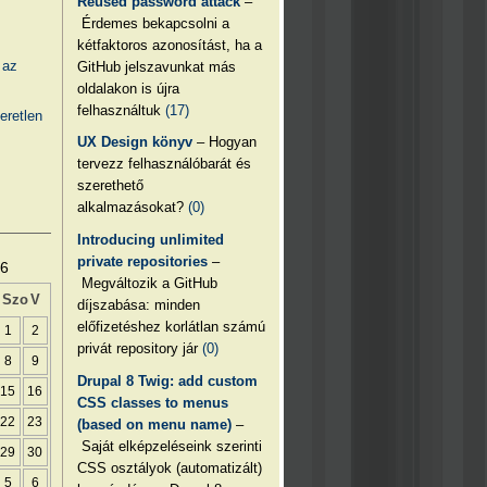
Reused password attack
–
Érdemes bekapcsolni a
kétfaktoros azonosítást, ha a
 az
GitHub jelszavunkat más
oldalakon is újra
felhasználtuk
(17)
eretlen
UX Design könyv
– Hogyan
tervezz felhasználóbarát és
szerethető
alkalmazásokat?
(0)
Introducing unlimited
private repositories
–
26
Megváltozik a GitHub
Szo
V
díjszabása: minden
előfizetéshez korlátlan számú
1
2
privát repository jár
(0)
8
9
Drupal 8 Twig: add custom
15
16
CSS classes to menus
22
23
(based on menu name)
–
Saját elképzeléseink szerinti
29
30
CSS osztályok (automatizált)
5
6