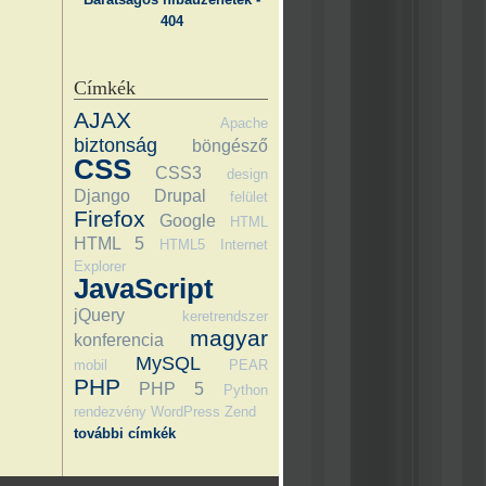
404
Címkék
AJAX
Apache
biztonság
böngésző
CSS
CSS3
design
Django
Drupal
felület
Firefox
Google
HTML
HTML 5
HTML5
Internet
Explorer
JavaScript
jQuery
keretrendszer
magyar
konferencia
MySQL
mobil
PEAR
PHP
PHP 5
Python
rendezvény
WordPress
Zend
további címkék