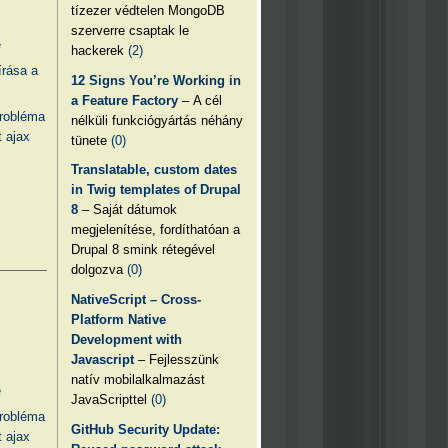
tízezer védtelen MongoDB
szerverre csaptak le
e
hackerek
(2)
írása a
12 Signs You’re Working in
a Feature Factory
– A cél
probléma
nélküli funkciógyártás néhány
 ajax
tünete
(0)
Translatable, custom dates
in Twig templates of Drupal
8
– Saját dátumok
megjelenítése, fordíthatóan a
Drupal 8 smink rétegével
dolgozva
(0)
NativeScript – Cross-
Platform Native
Development with
Javascript
– Fejlesszünk
natív mobilalkalmazást
e
JavaScripttel
(0)
probléma
GitHub Security Update:
 ajax