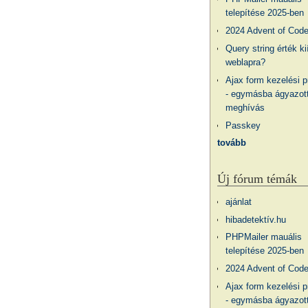
telepítése 2025-ben
2024 Advent of Cod
Query string érték ki
weblapra?
Ajax form kezelési 
- egymásba ágyazott
meghívás
Passkey
tovább
Új fórum témák
ajánlat
hibadetektív.hu
PHPMailer mauális
telepítése 2025-ben
2024 Advent of Cod
Ajax form kezelési 
- egymásba ágyazott