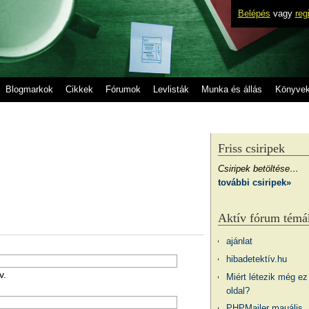
Belépés
vagy
reg
Blogmarkok
Cikkek
Fórumok
Levlisták
Munka és állás
Könyve
Friss csiripek
Csiripek betöltése…
további csiripek»
Aktív fórum témá
ajánlat
hibadetektív.hu
v.
Miért létezik még ez
oldal?
PHPMailer mauális