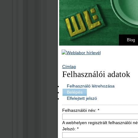
Blog
Címlap
Felhasználói adatok
Felhasználó létrehozása
Belépés
Elfelejtett jelszó
Felhasználói név:
*
A webhelyen regisztrált felhasználói né
Jelszó:
*