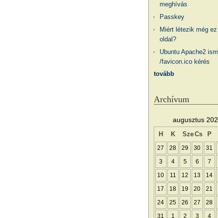
meghívás
Passkey
Miért létezik még ez
oldal?
Ubuntu Apache2 ism
/favicon.ico kérés
tovább
Archívum
augusztus 20
H
K
Sze
Cs
P
27
28
29
30
31
3
4
5
6
7
10
11
12
13
14
17
18
19
20
21
24
25
26
27
28
31
1
2
3
4