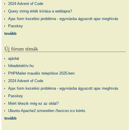
2024 Advent of Code
Query string érték kiírása a weblapra?
Ajax form kezelési probléma - egymásba ágyazott ajax meghívás
Passkey
tovább
Új fórum témák
ajánlat
hibadetektív.hu
PHPMailer mauális telepítése 2025-ben
2024 Advent of Code
Ajax form kezelési probléma - egymásba ágyazott ajax meghívás
Passkey
Miért létezik még ez az oldal?
Ubuntu Apache2 ismeretlen /favicon.ico kérés
tovább