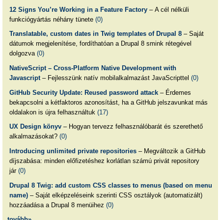
12 Signs You’re Working in a Feature Factory
– A cél nélküli
funkciógyártás néhány tünete
(0)
Translatable, custom dates in Twig templates of Drupal 8
– Saját
dátumok megjelenítése, fordíthatóan a Drupal 8 smink rétegével
dolgozva
(0)
NativeScript – Cross-Platform Native Development with
Javascript
– Fejlesszünk natív mobilalkalmazást JavaScripttel
(0)
GitHub Security Update: Reused password attack
– Érdemes
bekapcsolni a kétfaktoros azonosítást, ha a GitHub jelszavunkat más
oldalakon is újra felhasználtuk
(17)
UX Design könyv
– Hogyan tervezz felhasználóbarát és szerethető
alkalmazásokat?
(0)
Introducing unlimited private repositories
– Megváltozik a GitHub
díjszabása: minden előfizetéshez korlátlan számú privát repository
jár
(0)
Drupal 8 Twig: add custom CSS classes to menus (based on menu
name)
– Saját elképzeléseink szerinti CSS osztályok (automatizált)
hozzáadása a Drupal 8 menüihez
(0)
tovább»