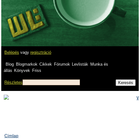
Belépés
vagy
regisztráció
Blog
Blogmarkok
Cikkek
Fórumok
Levlisták
Munka és
állás
Könyvek
Friss
Részletes
Címlap