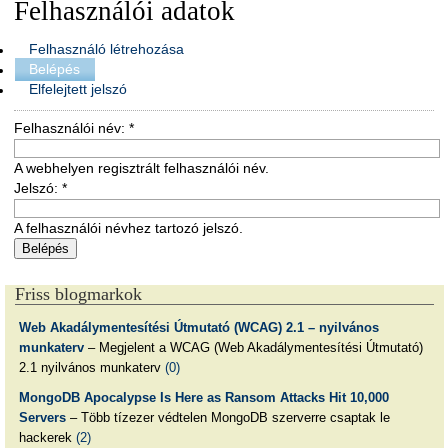
Felhasználói adatok
Felhasználó létrehozása
Belépés
Elfelejtett jelszó
Felhasználói név:
*
A webhelyen regisztrált felhasználói név.
Jelszó:
*
A felhasználói névhez tartozó jelszó.
Friss blogmarkok
Web Akadálymentesítési Útmutató (WCAG) 2.1 – nyilvános
munkaterv
– Megjelent a WCAG (Web Akadálymentesítési Útmutató)
2.1 nyilvános munkaterv
(0)
MongoDB Apocalypse Is Here as Ransom Attacks Hit 10,000
Servers
– Több tízezer védtelen MongoDB szerverre csaptak le
hackerek
(2)