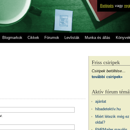
Belépés
vagy
reg
Blogmarkok
Cikkek
Fórumok
Levlisták
Munka és állás
Könyve
Friss csiripek
Csiripek betöltése…
további csiripek»
Aktív fórum témá
ajánlat
hibadetektív.hu
v.
Miért létezik még ez
oldal?
PHPMailer mauális