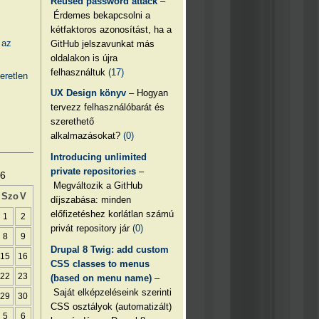
Reused password attack
–
Érdemes bekapcsolni a
kétfaktoros azonosítást, ha a
 az
GitHub jelszavunkat más
oldalakon is újra
felhasználtuk
(17)
eretlen
UX Design könyv
– Hogyan
tervezz felhasználóbarát és
szerethető
alkalmazásokat?
(0)
Introducing unlimited
private repositories
–
26
Megváltozik a GitHub
Szo
V
díjszabása: minden
előfizetéshez korlátlan számú
1
2
privát repository jár
(0)
8
9
Drupal 8 Twig: add custom
15
16
CSS classes to menus
22
23
(based on menu name)
–
Saját elképzeléseink szerinti
29
30
CSS osztályok (automatizált)
5
6