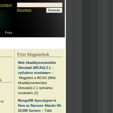
isztráció
Részletes
k
Friss
Friss blogmarkok
Web Akadálymentesítési
Útmutató (WCAG) 2.1 –
nyilvános munkaterv
–
Megjelent a WCAG (Web
k
Akadálymentesítési
Útmutató) 2.1 nyilvános
munkaterv
(0)
MongoDB Apocalypse Is
 az
Here as Ransom Attacks Hit
10,000 Servers
– Több