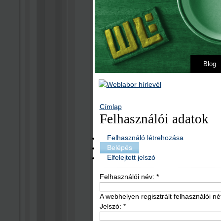
Blog
Címlap
Felhasználói adatok
Felhasználó létrehozása
Belépés
Elfelejtett jelszó
Felhasználói név:
*
A webhelyen regisztrált felhasználói né
Jelszó:
*