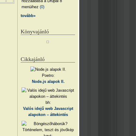
hozzáadása a Drupal 8
menüihez
(0)
tovább»
Könyvajánló
Cikkajánló
Poetro:
Node.js alapok II.
bh:
Valós idejű web Javascript
alapokon – áttekintés
kgyt: