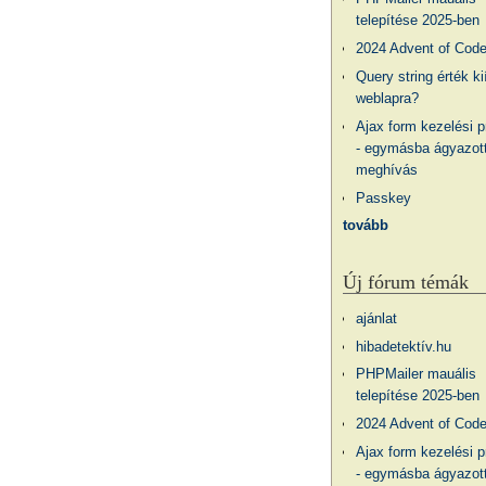
telepítése 2025-ben
2024 Advent of Cod
Query string érték ki
weblapra?
Ajax form kezelési 
- egymásba ágyazott
meghívás
Passkey
tovább
Új fórum témák
ajánlat
hibadetektív.hu
PHPMailer mauális
telepítése 2025-ben
2024 Advent of Cod
Ajax form kezelési 
- egymásba ágyazott