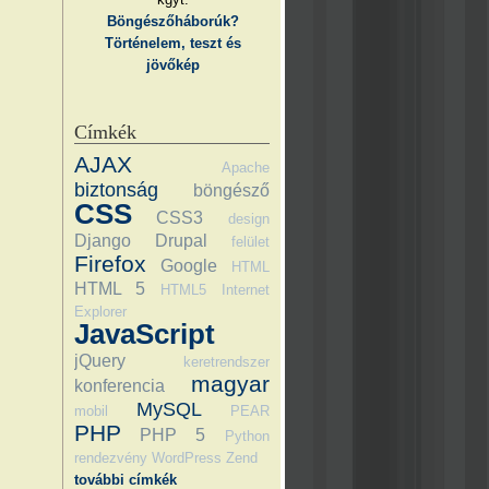
Böngészőháborúk?
Történelem, teszt és
jövőkép
Címkék
AJAX
Apache
biztonság
böngésző
CSS
CSS3
design
Django
Drupal
felület
Firefox
Google
HTML
HTML 5
HTML5
Internet
Explorer
JavaScript
jQuery
keretrendszer
magyar
konferencia
MySQL
mobil
PEAR
PHP
PHP 5
Python
rendezvény
WordPress
Zend
további címkék