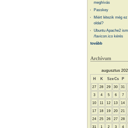
meghívás
Passkey
Miért létezik még ez
oldal?
Ubuntu Apache2 ism
/favicon.ico kérés
tovább
Archívum
augusztus 20
H
K
Sze
Cs
P
27
28
29
30
31
3
4
5
6
7
10
11
12
13
14
17
18
19
20
21
24
25
26
27
28
31
1
2
3
4