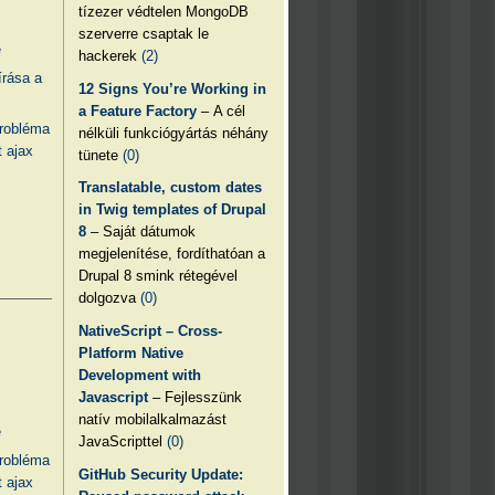
tízezer védtelen MongoDB
szerverre csaptak le
e
hackerek
(2)
írása a
12 Signs You’re Working in
a Feature Factory
– A cél
probléma
nélküli funkciógyártás néhány
 ajax
tünete
(0)
Translatable, custom dates
in Twig templates of Drupal
8
– Saját dátumok
megjelenítése, fordíthatóan a
Drupal 8 smink rétegével
dolgozva
(0)
NativeScript – Cross-
Platform Native
Development with
Javascript
– Fejlesszünk
natív mobilalkalmazást
e
JavaScripttel
(0)
probléma
GitHub Security Update:
 ajax