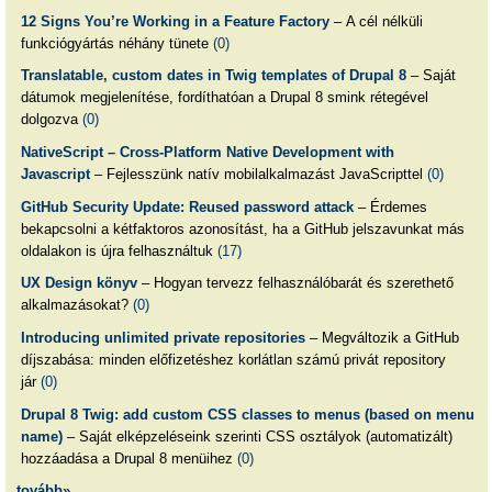
12 Signs You’re Working in a Feature Factory
– A cél nélküli
funkciógyártás néhány tünete
(0)
Translatable, custom dates in Twig templates of Drupal 8
– Saját
dátumok megjelenítése, fordíthatóan a Drupal 8 smink rétegével
dolgozva
(0)
NativeScript – Cross-Platform Native Development with
Javascript
– Fejlesszünk natív mobilalkalmazást JavaScripttel
(0)
GitHub Security Update: Reused password attack
– Érdemes
bekapcsolni a kétfaktoros azonosítást, ha a GitHub jelszavunkat más
oldalakon is újra felhasználtuk
(17)
UX Design könyv
– Hogyan tervezz felhasználóbarát és szerethető
alkalmazásokat?
(0)
Introducing unlimited private repositories
– Megváltozik a GitHub
díjszabása: minden előfizetéshez korlátlan számú privát repository
jár
(0)
Drupal 8 Twig: add custom CSS classes to menus (based on menu
name)
– Saját elképzeléseink szerinti CSS osztályok (automatizált)
hozzáadása a Drupal 8 menüihez
(0)
tovább»