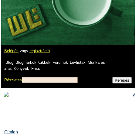
Belépés
vagy
regisztráció
Blog
Blogmarkok
Cikkek
Fórumok
Levlisták
Munka és
állás
Könyvek
Friss
Részletes
Címlap