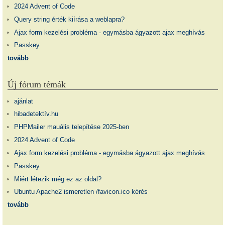
2024 Advent of Code
Query string érték kiírása a weblapra?
Ajax form kezelési probléma - egymásba ágyazott ajax meghívás
Passkey
tovább
Új fórum témák
ajánlat
hibadetektív.hu
PHPMailer mauális telepítése 2025-ben
2024 Advent of Code
Ajax form kezelési probléma - egymásba ágyazott ajax meghívás
Passkey
Miért létezik még ez az oldal?
Ubuntu Apache2 ismeretlen /favicon.ico kérés
tovább