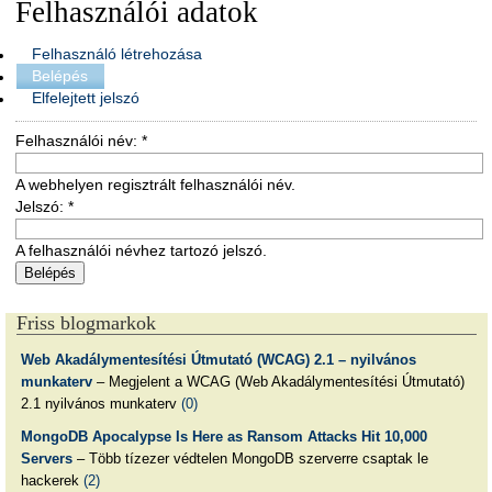
Felhasználói adatok
Felhasználó létrehozása
Belépés
Elfelejtett jelszó
Felhasználói név:
*
A webhelyen regisztrált felhasználói név.
Jelszó:
*
A felhasználói névhez tartozó jelszó.
Friss blogmarkok
Web Akadálymentesítési Útmutató (WCAG) 2.1 – nyilvános
munkaterv
– Megjelent a WCAG (Web Akadálymentesítési Útmutató)
2.1 nyilvános munkaterv
(0)
MongoDB Apocalypse Is Here as Ransom Attacks Hit 10,000
Servers
– Több tízezer védtelen MongoDB szerverre csaptak le
hackerek
(2)