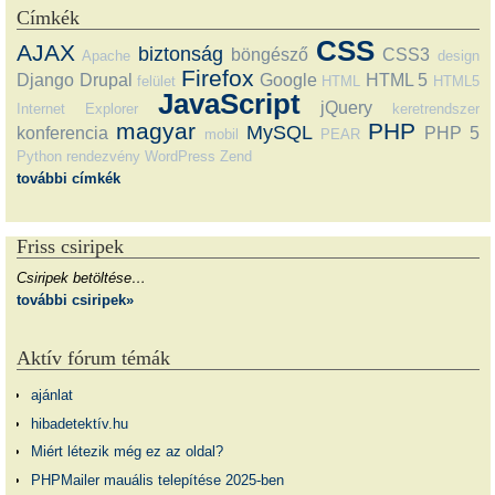
Címkék
CSS
AJAX
biztonság
böngésző
CSS3
Apache
design
Firefox
Django
Drupal
Google
HTML 5
felület
HTML
HTML5
JavaScript
jQuery
Internet Explorer
keretrendszer
magyar
PHP
MySQL
konferencia
PHP 5
mobil
PEAR
Python
rendezvény
WordPress
Zend
további címkék
Friss csiripek
Csiripek betöltése…
további csiripek»
Aktív fórum témák
ajánlat
hibadetektív.hu
Miért létezik még ez az oldal?
PHPMailer mauális telepítése 2025-ben