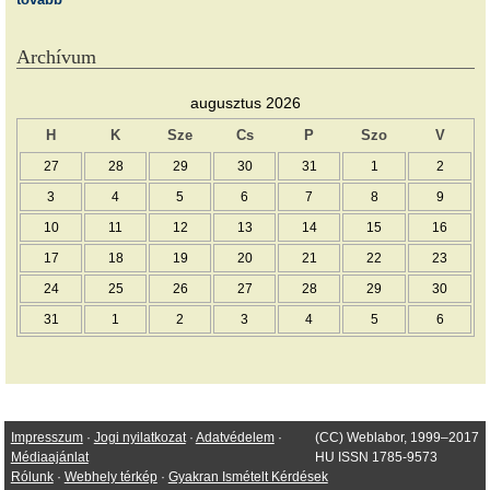
Archívum
augusztus 2026
H
K
Sze
Cs
P
Szo
V
27
28
29
30
31
1
2
3
4
5
6
7
8
9
10
11
12
13
14
15
16
17
18
19
20
21
22
23
24
25
26
27
28
29
30
31
1
2
3
4
5
6
Impresszum
·
Jogi nyilatkozat
·
Adatvédelem
·
(CC) Weblabor, 1999–2017
Médiaajánlat
HU ISSN 1785-9573
Rólunk
·
Webhely térkép
·
Gyakran Ismételt Kérdések