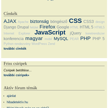
Címkék
CSS
AJAX
biztonság
böngésző
CSS3
Apache
design
Firefox
Django
Drupal
Google
HTML 5
felület
HTML
HTML5
JavaScript
jQuery
Internet Explorer
keretrendszer
magyar
PHP
MySQL
konferencia
PHP 5
mobil
PEAR
Python
rendezvény
WordPress
Zend
további címkék
Friss csiripek
Csiripek betöltése…
további csiripek»
Aktív fórum témák
ajánlat
hibadetektív.hu