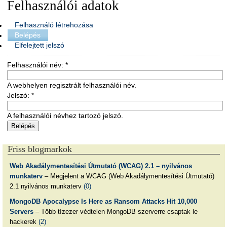
Felhasználói adatok
Felhasználó létrehozása
Belépés
Elfelejtett jelszó
Felhasználói név:
*
A webhelyen regisztrált felhasználói név.
Jelszó:
*
A felhasználói névhez tartozó jelszó.
Friss blogmarkok
Web Akadálymentesítési Útmutató (WCAG) 2.1 – nyilvános
munkaterv
– Megjelent a WCAG (Web Akadálymentesítési Útmutató)
2.1 nyilvános munkaterv
(0)
MongoDB Apocalypse Is Here as Ransom Attacks Hit 10,000
Servers
– Több tízezer védtelen MongoDB szerverre csaptak le
hackerek
(2)