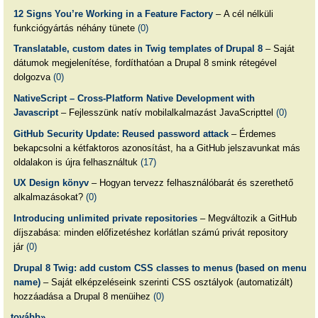
12 Signs You’re Working in a Feature Factory
– A cél nélküli
funkciógyártás néhány tünete
(0)
Translatable, custom dates in Twig templates of Drupal 8
– Saját
dátumok megjelenítése, fordíthatóan a Drupal 8 smink rétegével
dolgozva
(0)
NativeScript – Cross-Platform Native Development with
Javascript
– Fejlesszünk natív mobilalkalmazást JavaScripttel
(0)
GitHub Security Update: Reused password attack
– Érdemes
bekapcsolni a kétfaktoros azonosítást, ha a GitHub jelszavunkat más
oldalakon is újra felhasználtuk
(17)
UX Design könyv
– Hogyan tervezz felhasználóbarát és szerethető
alkalmazásokat?
(0)
Introducing unlimited private repositories
– Megváltozik a GitHub
díjszabása: minden előfizetéshez korlátlan számú privát repository
jár
(0)
Drupal 8 Twig: add custom CSS classes to menus (based on menu
name)
– Saját elképzeléseink szerinti CSS osztályok (automatizált)
hozzáadása a Drupal 8 menüihez
(0)
tovább»