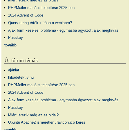
Miért létezik még ez az oldal?
PHPMailer mauális telepítése 2025-ben
2024 Advent of Code
Query string érték kiírása a weblapra?
Ajax form kezelési probléma - egymásba ágyazott ajax meghívás
Passkey
tovább
Új fórum témák
ajánlat
hibadetektív.hu
PHPMailer mauális telepítése 2025-ben
2024 Advent of Code
Ajax form kezelési probléma - egymásba ágyazott ajax meghívás
Passkey
Miért létezik még ez az oldal?
Ubuntu Apache2 ismeretlen /favicon.ico kérés
tovább