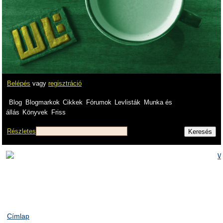
Belépés
vagy
regisztráció
Blog
Blogmarkok
Cikkek
Fórumok
Levlisták
Munka és
állás
Könyvek
Friss
Részletes
Címlap