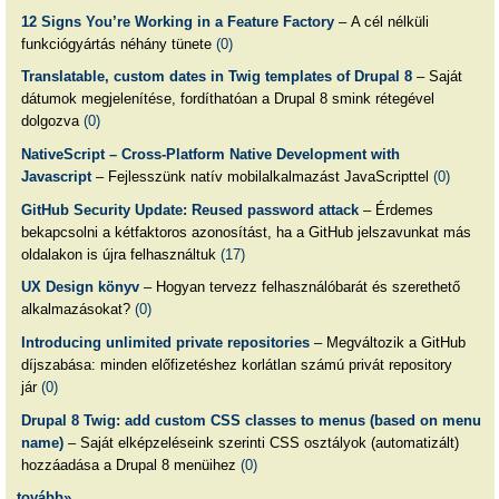
12 Signs You’re Working in a Feature Factory
– A cél nélküli
funkciógyártás néhány tünete
(0)
Translatable, custom dates in Twig templates of Drupal 8
– Saját
dátumok megjelenítése, fordíthatóan a Drupal 8 smink rétegével
dolgozva
(0)
NativeScript – Cross-Platform Native Development with
Javascript
– Fejlesszünk natív mobilalkalmazást JavaScripttel
(0)
GitHub Security Update: Reused password attack
– Érdemes
bekapcsolni a kétfaktoros azonosítást, ha a GitHub jelszavunkat más
oldalakon is újra felhasználtuk
(17)
UX Design könyv
– Hogyan tervezz felhasználóbarát és szerethető
alkalmazásokat?
(0)
Introducing unlimited private repositories
– Megváltozik a GitHub
díjszabása: minden előfizetéshez korlátlan számú privát repository
jár
(0)
Drupal 8 Twig: add custom CSS classes to menus (based on menu
name)
– Saját elképzeléseink szerinti CSS osztályok (automatizált)
hozzáadása a Drupal 8 menüihez
(0)
tovább»