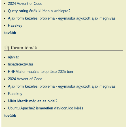
2024 Advent of Code
Query string érték kiírása a weblapra?
Ajax form kezelési probléma - egymásba ágyazott ajax meghívás
Passkey
tovább
Új fórum témák
ajánlat
hibadetektív.hu
PHPMailer mauális telepítése 2025-ben
2024 Advent of Code
Ajax form kezelési probléma - egymásba ágyazott ajax meghívás
Passkey
Miért létezik még ez az oldal?
Ubuntu Apache2 ismeretlen /favicon.ico kérés
tovább