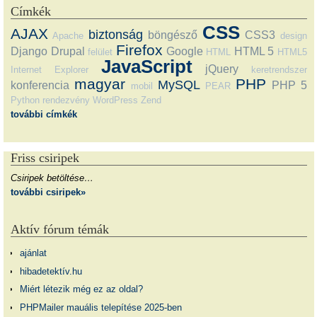
Címkék
CSS
AJAX
biztonság
böngésző
CSS3
Apache
design
Firefox
Django
Drupal
Google
HTML 5
felület
HTML
HTML5
JavaScript
jQuery
Internet Explorer
keretrendszer
magyar
PHP
MySQL
konferencia
PHP 5
mobil
PEAR
Python
rendezvény
WordPress
Zend
további címkék
Friss csiripek
Csiripek betöltése…
további csiripek»
Aktív fórum témák
ajánlat
hibadetektív.hu
Miért létezik még ez az oldal?
PHPMailer mauális telepítése 2025-ben