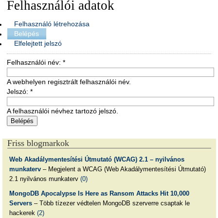
Felhasználói adatok
Felhasználó létrehozása
Belépés
Elfelejtett jelszó
Felhasználói név:
*
A webhelyen regisztrált felhasználói név.
Jelszó:
*
A felhasználói névhez tartozó jelszó.
Friss blogmarkok
Web Akadálymentesítési Útmutató (WCAG) 2.1 – nyilvános
munkaterv
– Megjelent a WCAG (Web Akadálymentesítési Útmutató)
2.1 nyilvános munkaterv
(0)
MongoDB Apocalypse Is Here as Ransom Attacks Hit 10,000
Servers
– Több tízezer védtelen MongoDB szerverre csaptak le
hackerek
(2)