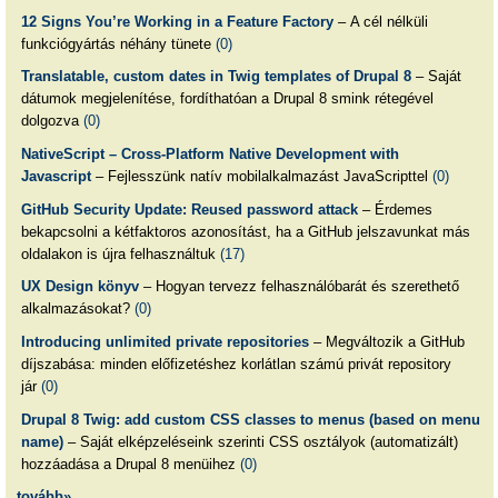
12 Signs You’re Working in a Feature Factory
– A cél nélküli
funkciógyártás néhány tünete
(0)
Translatable, custom dates in Twig templates of Drupal 8
– Saját
dátumok megjelenítése, fordíthatóan a Drupal 8 smink rétegével
dolgozva
(0)
NativeScript – Cross-Platform Native Development with
Javascript
– Fejlesszünk natív mobilalkalmazást JavaScripttel
(0)
GitHub Security Update: Reused password attack
– Érdemes
bekapcsolni a kétfaktoros azonosítást, ha a GitHub jelszavunkat más
oldalakon is újra felhasználtuk
(17)
UX Design könyv
– Hogyan tervezz felhasználóbarát és szerethető
alkalmazásokat?
(0)
Introducing unlimited private repositories
– Megváltozik a GitHub
díjszabása: minden előfizetéshez korlátlan számú privát repository
jár
(0)
Drupal 8 Twig: add custom CSS classes to menus (based on menu
name)
– Saját elképzeléseink szerinti CSS osztályok (automatizált)
hozzáadása a Drupal 8 menüihez
(0)
tovább»