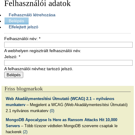
Felhasználói adatok
Felhasználó létrehozása
Belépés
Elfelejtett jelszó
Felhasználói név:
*
A webhelyen regisztrált felhasználói név.
Jelszó:
*
A felhasználói névhez tartozó jelszó.
Friss blogmarkok
Web Akadálymentesítési Útmutató (WCAG) 2.1 – nyilvános
munkaterv
– Megjelent a WCAG (Web Akadálymentesítési Útmutató)
2.1 nyilvános munkaterv
(0)
MongoDB Apocalypse Is Here as Ransom Attacks Hit 10,000
Servers
– Több tízezer védtelen MongoDB szerverre csaptak le
hackerek
(2)