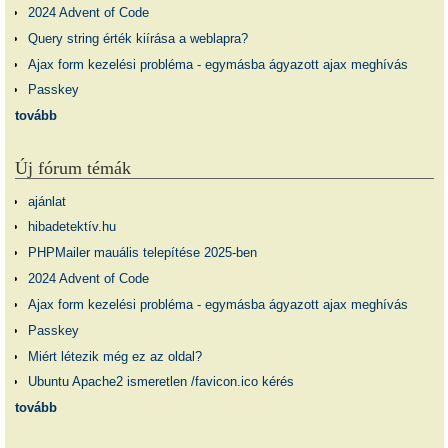
2024 Advent of Code
Query string érték kiírása a weblapra?
Ajax form kezelési probléma - egymásba ágyazott ajax meghívás
Passkey
tovább
Új fórum témák
ajánlat
hibadetektív.hu
PHPMailer mauális telepítése 2025-ben
2024 Advent of Code
Ajax form kezelési probléma - egymásba ágyazott ajax meghívás
Passkey
Miért létezik még ez az oldal?
Ubuntu Apache2 ismeretlen /favicon.ico kérés
tovább