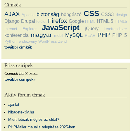
Címkék
CSS
AJAX
biztonság
böngésző
CSS3
Apache
design
Firefox
Django
Drupal
Google
HTML 5
felület
HTML
HTML5
JavaScript
jQuery
Internet Explorer
keretrendszer
magyar
PHP
MySQL
konferencia
PHP 5
mobil
PEAR
Python
rendezvény
WordPress
Zend
további címkék
Friss csiripek
Csiripek betöltése…
további csiripek»
Aktív fórum témák
ajánlat
hibadetektív.hu
Miért létezik még ez az oldal?
PHPMailer mauális telepítése 2025-ben