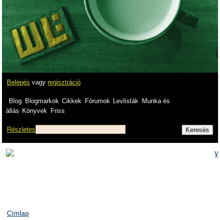
Belépés
vagy
regisztráció
Blog
Blogmarkok
Cikkek
Fórumok
Levlisták
Munka és
állás
Könyvek
Friss
Részletes
Címlap