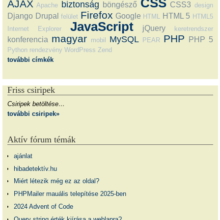
CSS
AJAX
biztonság
böngésző
CSS3
Apache
design
Firefox
Django
Drupal
Google
HTML 5
felület
HTML
HTML5
JavaScript
jQuery
Internet Explorer
keretrendszer
magyar
PHP
MySQL
konferencia
PHP 5
mobil
PEAR
Python
rendezvény
WordPress
Zend
további címkék
Friss csiripek
Csiripek betöltése…
további csiripek»
Aktív fórum témák
ajánlat
hibadetektív.hu
Miért létezik még ez az oldal?
PHPMailer mauális telepítése 2025-ben
2024 Advent of Code
Query string érték kiírása a weblapra?