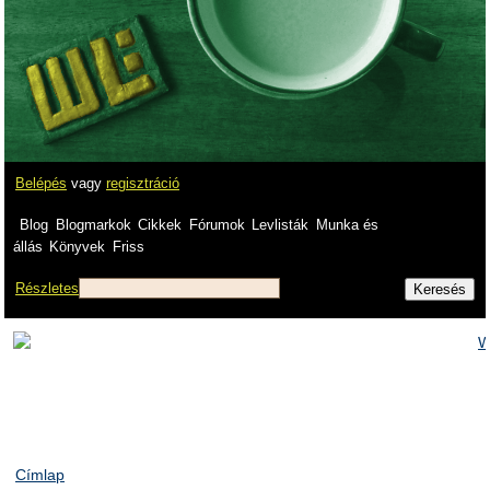
Belépés
vagy
regisztráció
Blog
Blogmarkok
Cikkek
Fórumok
Levlisták
Munka és
állás
Könyvek
Friss
Részletes
Címlap