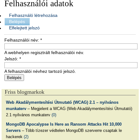
Felhasználói adatok
Felhasználó létrehozása
Belépés
Elfelejtett jelszó
Felhasználói név:
*
A webhelyen regisztrált felhasználói név.
Jelszó:
*
A felhasználói névhez tartozó jelszó.
Friss blogmarkok
Web Akadálymentesítési Útmutató (WCAG) 2.1 – nyilvános
munkaterv
– Megjelent a WCAG (Web Akadálymentesítési Útmutató)
2.1 nyilvános munkaterv
(0)
MongoDB Apocalypse Is Here as Ransom Attacks Hit 10,000
Servers
– Több tízezer védtelen MongoDB szerverre csaptak le
hackerek
(2)