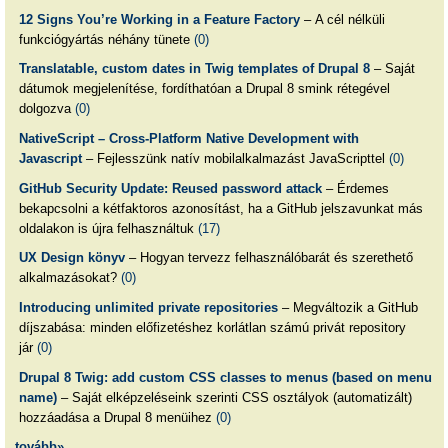
12 Signs You’re Working in a Feature Factory
– A cél nélküli
funkciógyártás néhány tünete
(0)
Translatable, custom dates in Twig templates of Drupal 8
– Saját
dátumok megjelenítése, fordíthatóan a Drupal 8 smink rétegével
dolgozva
(0)
NativeScript – Cross-Platform Native Development with
Javascript
– Fejlesszünk natív mobilalkalmazást JavaScripttel
(0)
GitHub Security Update: Reused password attack
– Érdemes
bekapcsolni a kétfaktoros azonosítást, ha a GitHub jelszavunkat más
oldalakon is újra felhasználtuk
(17)
UX Design könyv
– Hogyan tervezz felhasználóbarát és szerethető
alkalmazásokat?
(0)
Introducing unlimited private repositories
– Megváltozik a GitHub
díjszabása: minden előfizetéshez korlátlan számú privát repository
jár
(0)
Drupal 8 Twig: add custom CSS classes to menus (based on menu
name)
– Saját elképzeléseink szerinti CSS osztályok (automatizált)
hozzáadása a Drupal 8 menüihez
(0)
tovább»