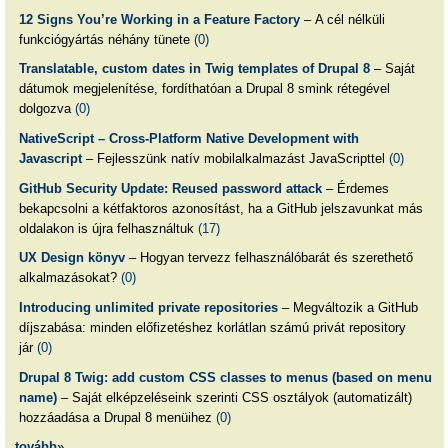
12 Signs You’re Working in a Feature Factory
– A cél nélküli
funkciógyártás néhány tünete
(0)
Translatable, custom dates in Twig templates of Drupal 8
– Saját
dátumok megjelenítése, fordíthatóan a Drupal 8 smink rétegével
dolgozva
(0)
NativeScript – Cross-Platform Native Development with
Javascript
– Fejlesszünk natív mobilalkalmazást JavaScripttel
(0)
GitHub Security Update: Reused password attack
– Érdemes
bekapcsolni a kétfaktoros azonosítást, ha a GitHub jelszavunkat más
oldalakon is újra felhasználtuk
(17)
UX Design könyv
– Hogyan tervezz felhasználóbarát és szerethető
alkalmazásokat?
(0)
Introducing unlimited private repositories
– Megváltozik a GitHub
díjszabása: minden előfizetéshez korlátlan számú privát repository
jár
(0)
Drupal 8 Twig: add custom CSS classes to menus (based on menu
name)
– Saját elképzeléseink szerinti CSS osztályok (automatizált)
hozzáadása a Drupal 8 menüihez
(0)
tovább»