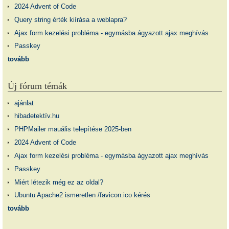
2024 Advent of Code
Query string érték kiírása a weblapra?
Ajax form kezelési probléma - egymásba ágyazott ajax meghívás
Passkey
tovább
Új fórum témák
ajánlat
hibadetektív.hu
PHPMailer mauális telepítése 2025-ben
2024 Advent of Code
Ajax form kezelési probléma - egymásba ágyazott ajax meghívás
Passkey
Miért létezik még ez az oldal?
Ubuntu Apache2 ismeretlen /favicon.ico kérés
tovább