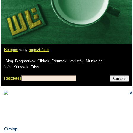
Belépés
vagy
regisztráció
Blog
Blogmarkok
Cikkek
Fórumok
Levlisták
Munka és
állás
Könyvek
Friss
Részletes
Címlap