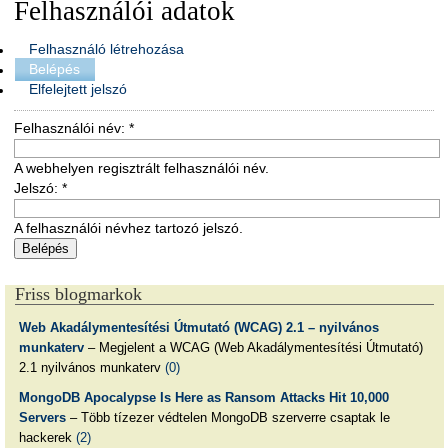
Felhasználói adatok
Felhasználó létrehozása
Belépés
Elfelejtett jelszó
Felhasználói név:
*
A webhelyen regisztrált felhasználói név.
Jelszó:
*
A felhasználói névhez tartozó jelszó.
Friss blogmarkok
Web Akadálymentesítési Útmutató (WCAG) 2.1 – nyilvános
munkaterv
– Megjelent a WCAG (Web Akadálymentesítési Útmutató)
2.1 nyilvános munkaterv
(0)
MongoDB Apocalypse Is Here as Ransom Attacks Hit 10,000
Servers
– Több tízezer védtelen MongoDB szerverre csaptak le
hackerek
(2)