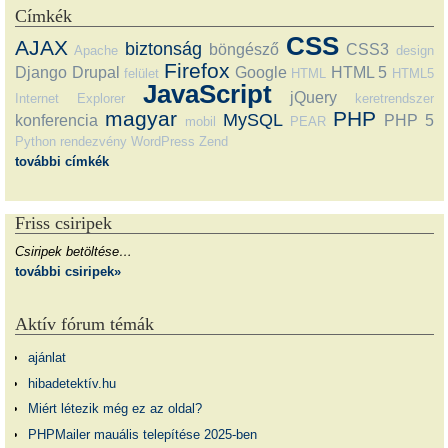
Címkék
CSS
AJAX
biztonság
böngésző
CSS3
Apache
design
Firefox
Django
Drupal
Google
HTML 5
felület
HTML
HTML5
JavaScript
jQuery
Internet Explorer
keretrendszer
magyar
PHP
MySQL
konferencia
PHP 5
mobil
PEAR
Python
rendezvény
WordPress
Zend
további címkék
Friss csiripek
Csiripek betöltése…
további csiripek»
Aktív fórum témák
ajánlat
hibadetektív.hu
Miért létezik még ez az oldal?
PHPMailer mauális telepítése 2025-ben