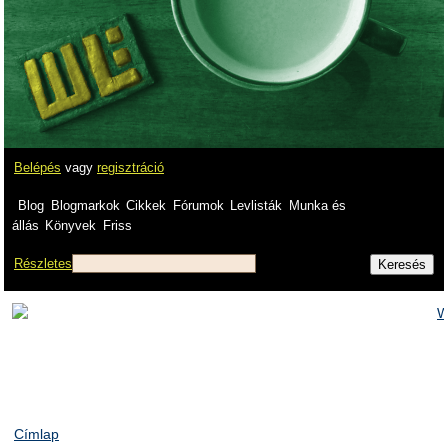
Belépés
vagy
regisztráció
Blog
Blogmarkok
Cikkek
Fórumok
Levlisták
Munka és
állás
Könyvek
Friss
Részletes
Címlap