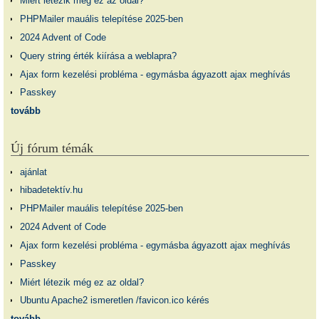
Miért létezik még ez az oldal?
PHPMailer mauális telepítése 2025-ben
2024 Advent of Code
Query string érték kiírása a weblapra?
Ajax form kezelési probléma - egymásba ágyazott ajax meghívás
Passkey
tovább
Új fórum témák
ajánlat
hibadetektív.hu
PHPMailer mauális telepítése 2025-ben
2024 Advent of Code
Ajax form kezelési probléma - egymásba ágyazott ajax meghívás
Passkey
Miért létezik még ez az oldal?
Ubuntu Apache2 ismeretlen /favicon.ico kérés
tovább