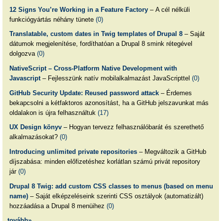
12 Signs You’re Working in a Feature Factory
– A cél nélküli
funkciógyártás néhány tünete
(0)
Translatable, custom dates in Twig templates of Drupal 8
– Saját
dátumok megjelenítése, fordíthatóan a Drupal 8 smink rétegével
dolgozva
(0)
NativeScript – Cross-Platform Native Development with
Javascript
– Fejlesszünk natív mobilalkalmazást JavaScripttel
(0)
GitHub Security Update: Reused password attack
– Érdemes
bekapcsolni a kétfaktoros azonosítást, ha a GitHub jelszavunkat más
oldalakon is újra felhasználtuk
(17)
UX Design könyv
– Hogyan tervezz felhasználóbarát és szerethető
alkalmazásokat?
(0)
Introducing unlimited private repositories
– Megváltozik a GitHub
díjszabása: minden előfizetéshez korlátlan számú privát repository
jár
(0)
Drupal 8 Twig: add custom CSS classes to menus (based on menu
name)
– Saját elképzeléseink szerinti CSS osztályok (automatizált)
hozzáadása a Drupal 8 menüihez
(0)
tovább»