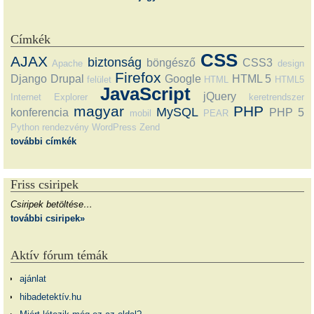
Címkék
CSS
AJAX
biztonság
böngésző
CSS3
Apache
design
Firefox
Django
Drupal
Google
HTML 5
felület
HTML
HTML5
JavaScript
jQuery
Internet Explorer
keretrendszer
magyar
PHP
MySQL
konferencia
PHP 5
mobil
PEAR
Python
rendezvény
WordPress
Zend
további címkék
Friss csiripek
Csiripek betöltése…
további csiripek»
Aktív fórum témák
ajánlat
hibadetektív.hu