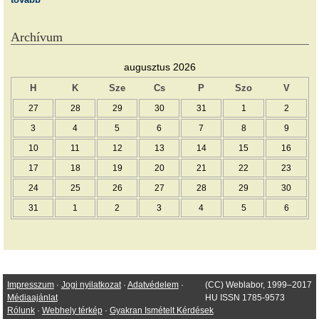
Archívum
augusztus 2026
H
K
Sze
Cs
P
Szo
V
27
28
29
30
31
1
2
3
4
5
6
7
8
9
10
11
12
13
14
15
16
17
18
19
20
21
22
23
24
25
26
27
28
29
30
31
1
2
3
4
5
6
Impresszum
·
Jogi nyilatkozat
·
Adatvédelem
·
(CC) Weblabor, 1999–2017
Médiaajánlat
HU ISSN 1785-9573
Rólunk
·
Webhely térkép
·
Gyakran Ismételt Kérdések