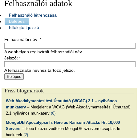
Felhasználói adatok
Felhasználó létrehozása
Belépés
Elfelejtett jelszó
Felhasználói név:
*
A webhelyen regisztrált felhasználói név.
Jelszó:
*
A felhasználói névhez tartozó jelszó.
Friss blogmarkok
Web Akadálymentesítési Útmutató (WCAG) 2.1 – nyilvános
munkaterv
– Megjelent a WCAG (Web Akadálymentesítési Útmutató)
2.1 nyilvános munkaterv
(0)
MongoDB Apocalypse Is Here as Ransom Attacks Hit 10,000
Servers
– Több tízezer védtelen MongoDB szerverre csaptak le
hackerek
(2)