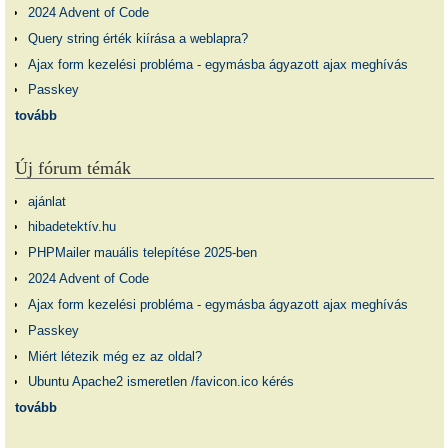
2024 Advent of Code
Query string érték kiírása a weblapra?
Ajax form kezelési probléma - egymásba ágyazott ajax meghívás
Passkey
tovább
Új fórum témák
ajánlat
hibadetektív.hu
PHPMailer mauális telepítése 2025-ben
2024 Advent of Code
Ajax form kezelési probléma - egymásba ágyazott ajax meghívás
Passkey
Miért létezik még ez az oldal?
Ubuntu Apache2 ismeretlen /favicon.ico kérés
tovább