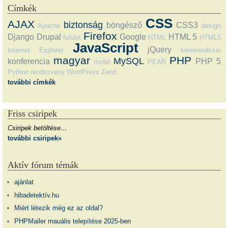
Címkék
CSS
AJAX
biztonság
böngésző
CSS3
Apache
design
Firefox
Django
Drupal
Google
HTML 5
felület
HTML
HTML5
JavaScript
jQuery
Internet Explorer
keretrendszer
magyar
PHP
MySQL
konferencia
PHP 5
mobil
PEAR
Python
rendezvény
WordPress
Zend
további címkék
Friss csiripek
Csiripek betöltése…
további csiripek»
Aktív fórum témák
ajánlat
hibadetektív.hu
Miért létezik még ez az oldal?
PHPMailer mauális telepítése 2025-ben