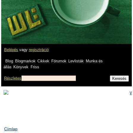
Belépés
vagy
regisztráció
Blog
Blogmarkok
Cikkek
Fórumok
Levlisták
Munka és
állás
Könyvek
Friss
Részletes
Címlap