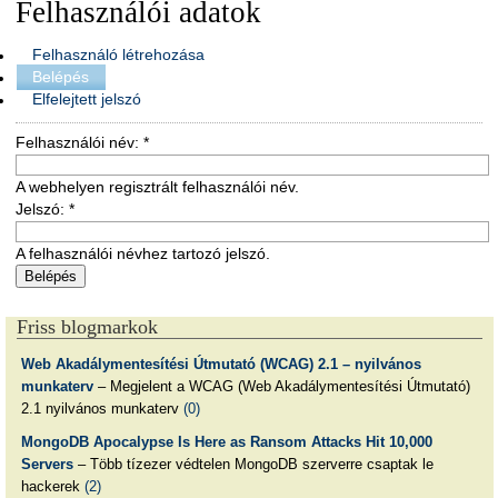
Felhasználói adatok
Felhasználó létrehozása
Belépés
Elfelejtett jelszó
Felhasználói név:
*
A webhelyen regisztrált felhasználói név.
Jelszó:
*
A felhasználói névhez tartozó jelszó.
Friss blogmarkok
Web Akadálymentesítési Útmutató (WCAG) 2.1 – nyilvános
munkaterv
– Megjelent a WCAG (Web Akadálymentesítési Útmutató)
2.1 nyilvános munkaterv
(0)
MongoDB Apocalypse Is Here as Ransom Attacks Hit 10,000
Servers
– Több tízezer védtelen MongoDB szerverre csaptak le
hackerek
(2)