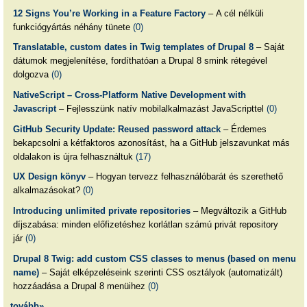
12 Signs You’re Working in a Feature Factory
– A cél nélküli
funkciógyártás néhány tünete
(0)
Translatable, custom dates in Twig templates of Drupal 8
– Saját
dátumok megjelenítése, fordíthatóan a Drupal 8 smink rétegével
dolgozva
(0)
NativeScript – Cross-Platform Native Development with
Javascript
– Fejlesszünk natív mobilalkalmazást JavaScripttel
(0)
GitHub Security Update: Reused password attack
– Érdemes
bekapcsolni a kétfaktoros azonosítást, ha a GitHub jelszavunkat más
oldalakon is újra felhasználtuk
(17)
UX Design könyv
– Hogyan tervezz felhasználóbarát és szerethető
alkalmazásokat?
(0)
Introducing unlimited private repositories
– Megváltozik a GitHub
díjszabása: minden előfizetéshez korlátlan számú privát repository
jár
(0)
Drupal 8 Twig: add custom CSS classes to menus (based on menu
name)
– Saját elképzeléseink szerinti CSS osztályok (automatizált)
hozzáadása a Drupal 8 menüihez
(0)
tovább»