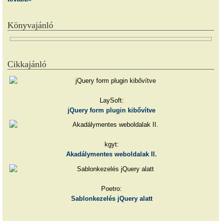
Könyvajánló
Cikkajánló
LaySoft:
jQuery form plugin kibővítve
kgyt:
Akadálymentes weboldalak II.
Poetro:
Sablonkezelés jQuery alatt