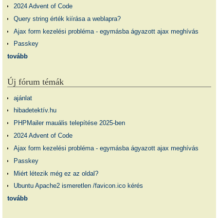
2024 Advent of Code
Query string érték kiírása a weblapra?
Ajax form kezelési probléma - egymásba ágyazott ajax meghívás
Passkey
tovább
Új fórum témák
ajánlat
hibadetektív.hu
PHPMailer mauális telepítése 2025-ben
2024 Advent of Code
Ajax form kezelési probléma - egymásba ágyazott ajax meghívás
Passkey
Miért létezik még ez az oldal?
Ubuntu Apache2 ismeretlen /favicon.ico kérés
tovább