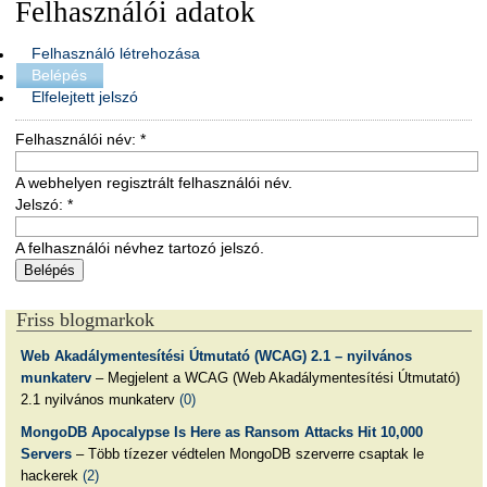
Felhasználói adatok
Felhasználó létrehozása
Belépés
Elfelejtett jelszó
Felhasználói név:
*
A webhelyen regisztrált felhasználói név.
Jelszó:
*
A felhasználói névhez tartozó jelszó.
Friss blogmarkok
Web Akadálymentesítési Útmutató (WCAG) 2.1 – nyilvános
munkaterv
– Megjelent a WCAG (Web Akadálymentesítési Útmutató)
2.1 nyilvános munkaterv
(0)
MongoDB Apocalypse Is Here as Ransom Attacks Hit 10,000
Servers
– Több tízezer védtelen MongoDB szerverre csaptak le
hackerek
(2)