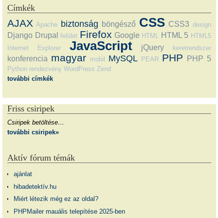
Címkék
CSS
AJAX
biztonság
böngésző
CSS3
Apache
design
Firefox
Django
Drupal
Google
HTML 5
felület
HTML
HTML5
JavaScript
jQuery
Internet Explorer
keretrendszer
magyar
PHP
MySQL
konferencia
PHP 5
mobil
PEAR
Python
rendezvény
WordPress
Zend
további címkék
Friss csiripek
Csiripek betöltése…
további csiripek»
Aktív fórum témák
ajánlat
hibadetektív.hu
Miért létezik még ez az oldal?
PHPMailer mauális telepítése 2025-ben