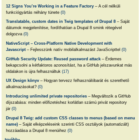
12 Signs You’re Working in a Feature Factory
– A cél nélküli
funkciógyártás néhány tünete
(0)
Translatable, custom dates in Twig templates of Drupal 8
– Saját
dátumok megjelenítése, fordíthatóan a Drupal 8 smink rétegével
dolgozva
(0)
NativeScript – Cross-Platform Native Development with
Javascript
– Fejlesszünk natív mobilalkalmazást JavaScripttel
(0)
GitHub Security Update: Reused password attack
– Érdemes
bekapcsolni a kétfaktoros azonosítást, ha a GitHub jelszavunkat más
oldalakon is újra felhasználtuk
(17)
UX Design könyv
– Hogyan tervezz felhasználóbarát és szerethető
alkalmazásokat?
(0)
Introducing unlimited private repositories
– Megváltozik a GitHub
díjszabása: minden előfizetéshez korlátlan számú privát repository
jár
(0)
Drupal 8 Twig: add custom CSS classes to menus (based on menu
name)
– Saját elképzeléseink szerinti CSS osztályok (automatizált)
hozzáadása a Drupal 8 menüihez
(0)
tovább»