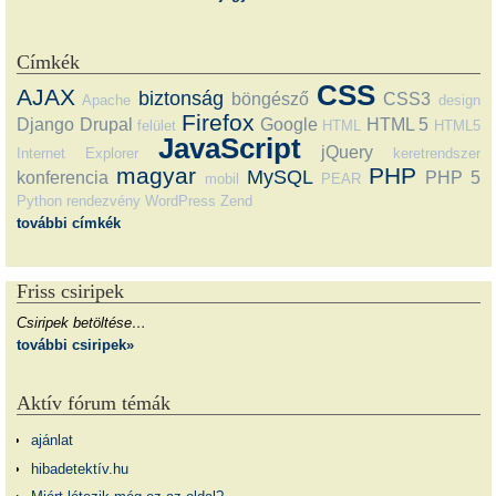
Címkék
CSS
AJAX
biztonság
böngésző
CSS3
Apache
design
Firefox
Django
Drupal
Google
HTML 5
felület
HTML
HTML5
JavaScript
jQuery
Internet Explorer
keretrendszer
magyar
PHP
MySQL
konferencia
PHP 5
mobil
PEAR
Python
rendezvény
WordPress
Zend
további címkék
Friss csiripek
Csiripek betöltése…
további csiripek»
Aktív fórum témák
ajánlat
hibadetektív.hu