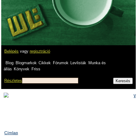
Belépés
vagy
regisztráció
Blog
Blogmarkok
Cikkek
Fórumok
Levlisták
Munka és
állás
Könyvek
Friss
Részletes
Címlap