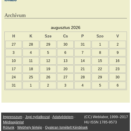
Archívum
augusztus 2026
H
K
Sze
Cs
P
Szo
V
27
28
29
30
31
1
2
3
4
5
6
7
8
9
10
11
12
13
14
15
16
17
18
19
20
21
22
23
24
25
26
27
28
29
30
31
1
2
3
4
5
6
Impresszum
·
Jogi nyilatkozat
·
Adatvédelem
·
(CC) Weblabor, 1999–2017
Médiaajánlat
HU ISSN 1785-9573
Rólunk
·
Webhely térkép
·
Gyakran Ismételt Kérdések