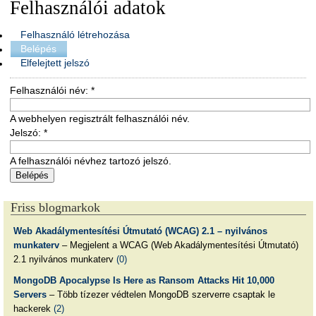
Felhasználói adatok
Felhasználó létrehozása
Belépés
Elfelejtett jelszó
Felhasználói név:
*
A webhelyen regisztrált felhasználói név.
Jelszó:
*
A felhasználói névhez tartozó jelszó.
Friss blogmarkok
Web Akadálymentesítési Útmutató (WCAG) 2.1 – nyilvános
munkaterv
– Megjelent a WCAG (Web Akadálymentesítési Útmutató)
2.1 nyilvános munkaterv
(0)
MongoDB Apocalypse Is Here as Ransom Attacks Hit 10,000
Servers
– Több tízezer védtelen MongoDB szerverre csaptak le
hackerek
(2)