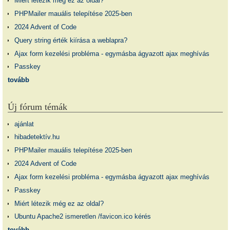
Miért létezik még ez az oldal?
PHPMailer mauális telepítése 2025-ben
2024 Advent of Code
Query string érték kiírása a weblapra?
Ajax form kezelési probléma - egymásba ágyazott ajax meghívás
Passkey
tovább
Új fórum témák
ajánlat
hibadetektív.hu
PHPMailer mauális telepítése 2025-ben
2024 Advent of Code
Ajax form kezelési probléma - egymásba ágyazott ajax meghívás
Passkey
Miért létezik még ez az oldal?
Ubuntu Apache2 ismeretlen /favicon.ico kérés
tovább