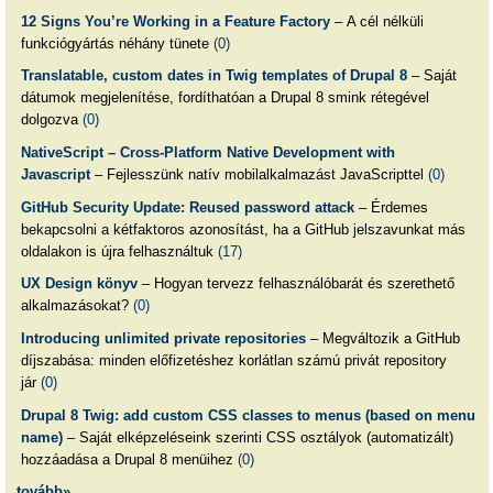
12 Signs You’re Working in a Feature Factory
– A cél nélküli
funkciógyártás néhány tünete
(0)
Translatable, custom dates in Twig templates of Drupal 8
– Saját
dátumok megjelenítése, fordíthatóan a Drupal 8 smink rétegével
dolgozva
(0)
NativeScript – Cross-Platform Native Development with
Javascript
– Fejlesszünk natív mobilalkalmazást JavaScripttel
(0)
GitHub Security Update: Reused password attack
– Érdemes
bekapcsolni a kétfaktoros azonosítást, ha a GitHub jelszavunkat más
oldalakon is újra felhasználtuk
(17)
UX Design könyv
– Hogyan tervezz felhasználóbarát és szerethető
alkalmazásokat?
(0)
Introducing unlimited private repositories
– Megváltozik a GitHub
díjszabása: minden előfizetéshez korlátlan számú privát repository
jár
(0)
Drupal 8 Twig: add custom CSS classes to menus (based on menu
name)
– Saját elképzeléseink szerinti CSS osztályok (automatizált)
hozzáadása a Drupal 8 menüihez
(0)
tovább»