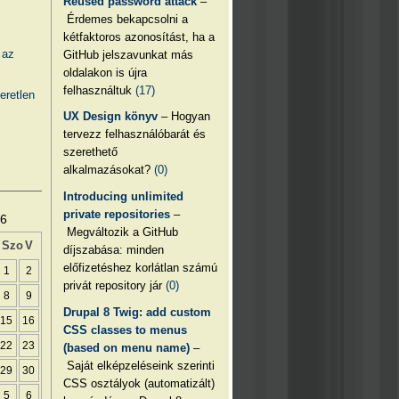
Reused password attack
–
Érdemes bekapcsolni a
kétfaktoros azonosítást, ha a
 az
GitHub jelszavunkat más
oldalakon is újra
felhasználtuk
(17)
eretlen
UX Design könyv
– Hogyan
tervezz felhasználóbarát és
szerethető
alkalmazásokat?
(0)
Introducing unlimited
private repositories
–
26
Megváltozik a GitHub
Szo
V
díjszabása: minden
előfizetéshez korlátlan számú
1
2
privát repository jár
(0)
8
9
Drupal 8 Twig: add custom
15
16
CSS classes to menus
22
23
(based on menu name)
–
Saját elképzeléseink szerinti
29
30
CSS osztályok (automatizált)
5
6