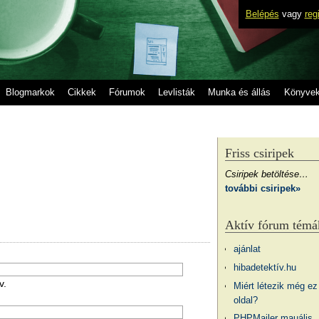
Belépés
vagy
reg
Blogmarkok
Cikkek
Fórumok
Levlisták
Munka és állás
Könyve
Friss csiripek
Csiripek betöltése…
további csiripek»
Aktív fórum témá
ajánlat
hibadetektív.hu
v.
Miért létezik még ez
oldal?
PHPMailer mauális