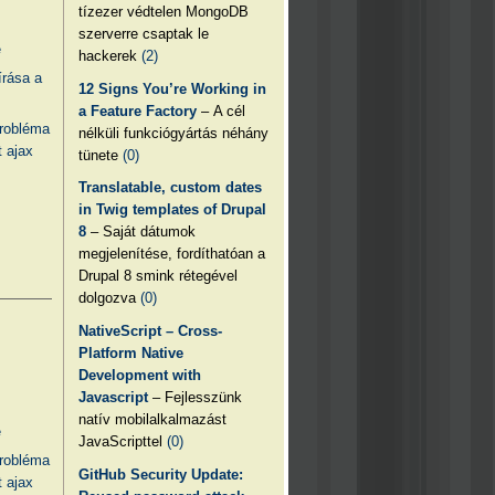
tízezer védtelen MongoDB
szerverre csaptak le
e
hackerek
(2)
írása a
12 Signs You’re Working in
a Feature Factory
– A cél
probléma
nélküli funkciógyártás néhány
 ajax
tünete
(0)
Translatable, custom dates
in Twig templates of Drupal
8
– Saját dátumok
megjelenítése, fordíthatóan a
Drupal 8 smink rétegével
dolgozva
(0)
NativeScript – Cross-
Platform Native
Development with
Javascript
– Fejlesszünk
natív mobilalkalmazást
e
JavaScripttel
(0)
probléma
GitHub Security Update:
 ajax