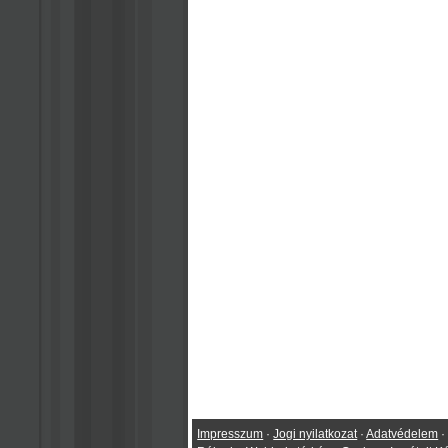
Impresszum
·
Jogi nyilatkozat
·
Adatvédelem