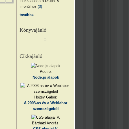
hozzáadása a Drupal 8
menüihez
(0)
tovább»
Könyvajánló
Cikkajánló
Poetro:
Node.js alapok
Hojtsy Gábor:
A 2003-as év a Weblabor
szemszögéből
Bártházi András:
CSS alapjai V.