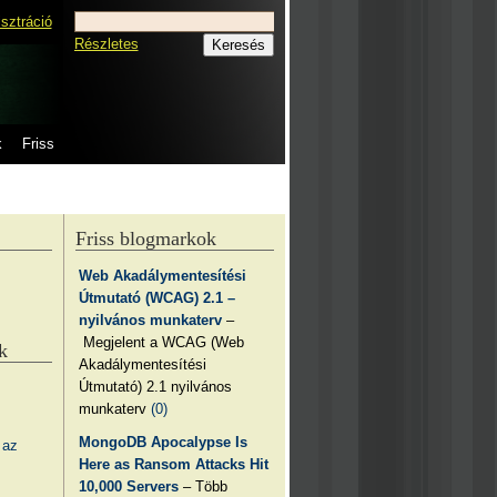
isztráció
Részletes
k
Friss
Friss blogmarkok
Web Akadálymentesítési
Útmutató (WCAG) 2.1 –
nyilvános munkaterv
–
Megjelent a WCAG (Web
k
Akadálymentesítési
Útmutató) 2.1 nyilvános
munkaterv
(0)
MongoDB Apocalypse Is
 az
Here as Ransom Attacks Hit
10,000 Servers
– Több