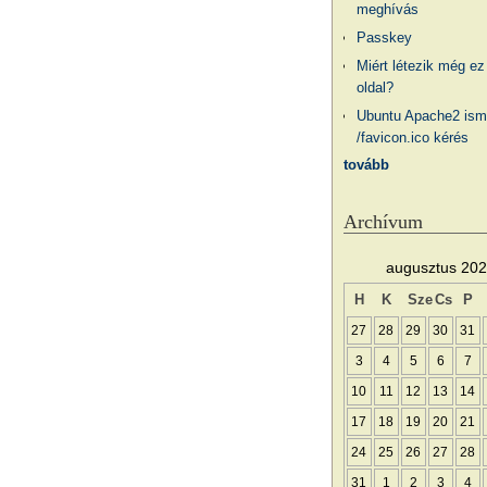
meghívás
Passkey
Miért létezik még ez
oldal?
Ubuntu Apache2 ism
/favicon.ico kérés
tovább
Archívum
augusztus 20
H
K
Sze
Cs
P
27
28
29
30
31
3
4
5
6
7
10
11
12
13
14
17
18
19
20
21
24
25
26
27
28
31
1
2
3
4