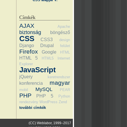
Címkék
AJAX
Apache
biztonság
böngésző
CSS
CSS3
design
Django
Drupal
felület
Firefox
Google
HTML
HTML 5
HTML5
Internet
Explorer
JavaScript
jQuery
keretrendszer
magyar
konferencia
MySQL
mobil
PEAR
PHP
PHP 5
Python
rendezvény
WordPress
Zend
további címkék
(CC) Weblabor, 1999–2017