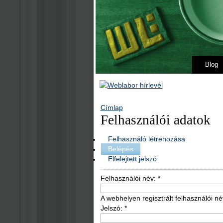
Blog
Címlap
Felhasználói adatok
Felhasználó létrehozása
Belépés
Elfelejtett jelszó
Felhasználói név:
*
A webhelyen regisztrált felhasználói né
Jelszó:
*