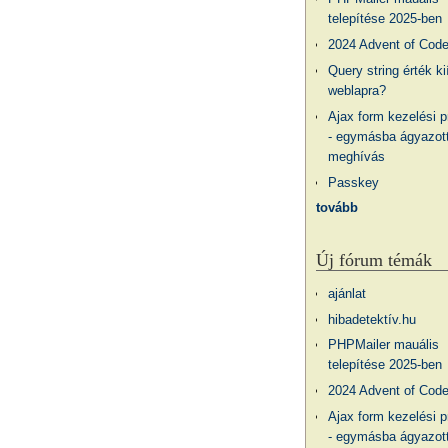
telepítése 2025-ben
2024 Advent of Cod
Query string érték ki
weblapra?
Ajax form kezelési 
- egymásba ágyazott
meghívás
Passkey
tovább
Új fórum témák
ajánlat
hibadetektív.hu
PHPMailer mauális
telepítése 2025-ben
2024 Advent of Cod
Ajax form kezelési 
- egymásba ágyazott