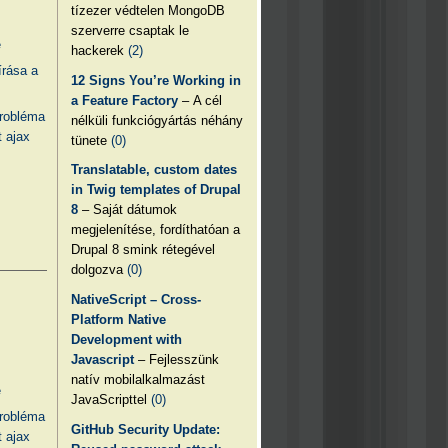
tízezer védtelen MongoDB
szerverre csaptak le
e
hackerek
(2)
írása a
12 Signs You’re Working in
a Feature Factory
– A cél
probléma
nélküli funkciógyártás néhány
 ajax
tünete
(0)
Translatable, custom dates
in Twig templates of Drupal
8
– Saját dátumok
megjelenítése, fordíthatóan a
Drupal 8 smink rétegével
dolgozva
(0)
NativeScript – Cross-
Platform Native
Development with
Javascript
– Fejlesszünk
natív mobilalkalmazást
e
JavaScripttel
(0)
probléma
GitHub Security Update:
 ajax