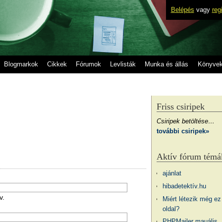
Belépés
vagy
reg
Blogmarkok
Cikkek
Fórumok
Levlisták
Munka és állás
Könyve
Friss csiripek
Csiripek betöltése…
további csiripek»
Aktív fórum témá
ajánlat
hibadetektív.hu
v.
Miért létezik még ez
oldal?
PHPMailer mauális