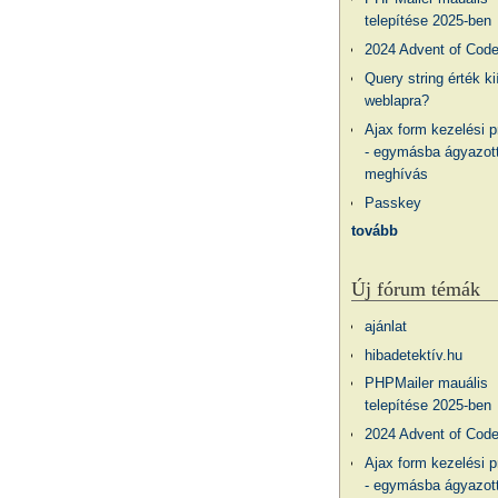
telepítése 2025-ben
2024 Advent of Cod
Query string érték ki
weblapra?
Ajax form kezelési 
- egymásba ágyazott
meghívás
Passkey
tovább
Új fórum témák
ajánlat
hibadetektív.hu
PHPMailer mauális
telepítése 2025-ben
2024 Advent of Cod
Ajax form kezelési 
- egymásba ágyazott