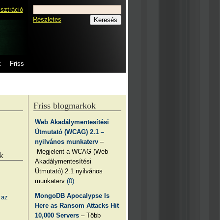
isztráció
Részletes
k
Friss
Friss blogmarkok
Web Akadálymentesítési
Útmutató (WCAG) 2.1 –
nyilvános munkaterv
–
Megjelent a WCAG (Web
k
Akadálymentesítési
Útmutató) 2.1 nyilvános
munkaterv
(0)
MongoDB Apocalypse Is
 az
Here as Ransom Attacks Hit
10,000 Servers
– Több