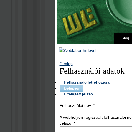
Blog
Címlap
Felhasználói adatok
Felhasználó létrehozása
Belépés
Elfelejtett jelszó
Felhasználói név:
*
A webhelyen regisztrált felhasználói né
Jelszó:
*