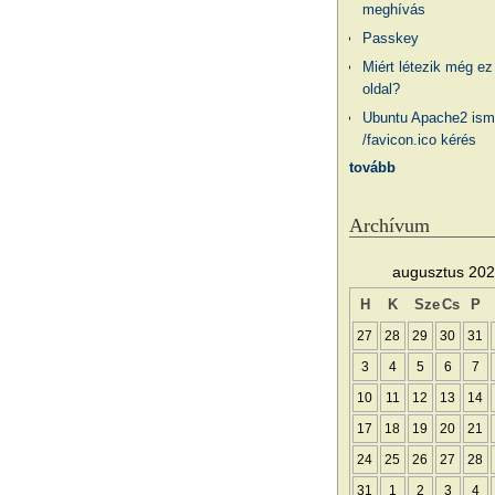
meghívás
Passkey
Miért létezik még ez
oldal?
Ubuntu Apache2 ism
/favicon.ico kérés
tovább
Archívum
augusztus 20
H
K
Sze
Cs
P
27
28
29
30
31
3
4
5
6
7
10
11
12
13
14
17
18
19
20
21
24
25
26
27
28
31
1
2
3
4