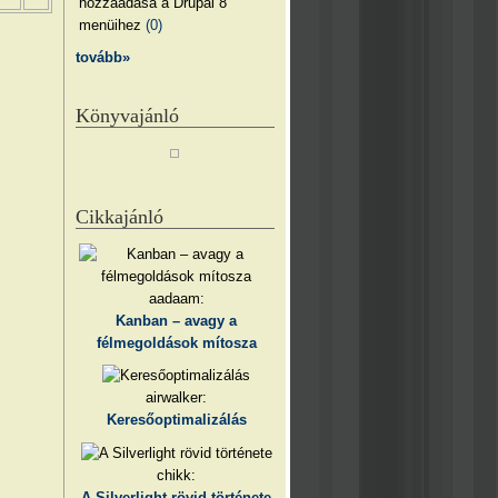
hozzáadása a Drupal 8
menüihez
(0)
tovább»
Könyvajánló
Cikkajánló
aadaam:
Kanban – avagy a
félmegoldások mítosza
airwalker:
Keresőoptimalizálás
chikk:
A Silverlight rövid története