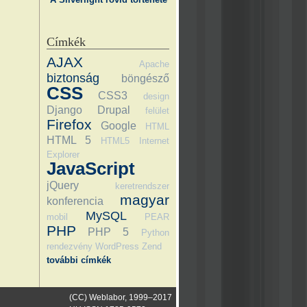
Címkék
AJAX
Apache
biztonság
böngésző
CSS
CSS3
design
Django
Drupal
felület
Firefox
Google
HTML
HTML 5
HTML5
Internet
Explorer
JavaScript
jQuery
keretrendszer
magyar
konferencia
MySQL
mobil
PEAR
PHP
PHP 5
Python
rendezvény
WordPress
Zend
további címkék
(CC) Weblabor, 1999–2017