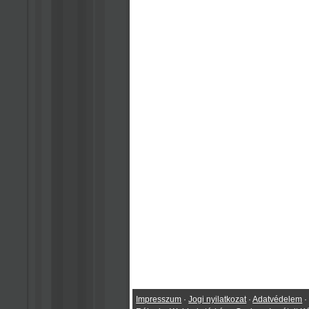
Impresszum
·
Jogi nyilatkozat
·
Adatvédelem