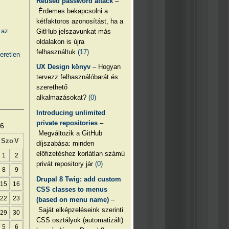
Reused password attack
–
Érdemes bekapcsolni a
kétfaktoros azonosítást, ha a
 az
GitHub jelszavunkat más
oldalakon is újra
felhasználtuk
(17)
eretlen
UX Design könyv
– Hogyan
tervezz felhasználóbarát és
szerethető
alkalmazásokat?
(0)
Introducing unlimited
private repositories
–
26
Megváltozik a GitHub
Szo
V
díjszabása: minden
előfizetéshez korlátlan számú
1
2
privát repository jár
(0)
8
9
Drupal 8 Twig: add custom
15
16
CSS classes to menus
22
23
(based on menu name)
–
Saját elképzeléseink szerinti
29
30
CSS osztályok (automatizált)
5
6