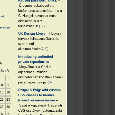
Reused password attack
–
Érdemes bekapcsolni a
kétfaktoros azonosítást, ha a
 az
GitHub jelszavunkat más
oldalakon is újra
felhasználtuk
(17)
eretlen
UX Design könyv
– Hogyan
tervezz felhasználóbarát és
szerethető
alkalmazásokat?
(0)
Introducing unlimited
private repositories
–
26
Megváltozik a GitHub
Szo
V
díjszabása: minden
előfizetéshez korlátlan számú
1
2
privát repository jár
(0)
8
9
Drupal 8 Twig: add custom
15
16
CSS classes to menus
22
23
(based on menu name)
–
Saját elképzeléseink szerinti
29
30
CSS osztályok (automatizált)
5
6