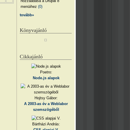
hozzáadása a Drupal 8
menüihez
(0)
tovább»
Könyvajánló
Cikkajánló
Poetro:
Node.js alapok
Hojtsy Gábor:
A 2003-as év a Weblabor
szemszögéből
Bártházi András:
CSS alapjai V.