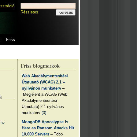
isztráció
Részletes
k
Friss
Friss blogmarkok
Web Akadálymentesítési
Útmutató (WCAG) 2.1 –
nyilvános munkaterv
–
Megjelent a WCAG (Web
k
Akadálymentesítési
Útmutató) 2.1 nyilvános
munkaterv
(0)
MongoDB Apocalypse Is
 az
Here as Ransom Attacks Hit
10,000 Servers
– Több