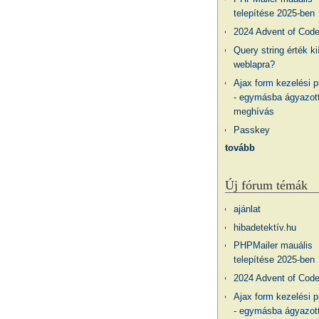
telepítése 2025-ben
2024 Advent of Cod
Query string érték ki
weblapra?
Ajax form kezelési 
- egymásba ágyazott
meghívás
Passkey
tovább
Új fórum témák
ajánlat
hibadetektív.hu
PHPMailer mauális
telepítése 2025-ben
2024 Advent of Cod
Ajax form kezelési 
- egymásba ágyazott