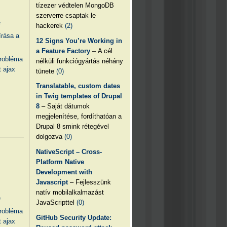
tízezer védtelen MongoDB
szerverre csaptak le
e
hackerek
(2)
írása a
12 Signs You’re Working in
a Feature Factory
– A cél
probléma
nélküli funkciógyártás néhány
 ajax
tünete
(0)
Translatable, custom dates
in Twig templates of Drupal
8
– Saját dátumok
megjelenítése, fordíthatóan a
Drupal 8 smink rétegével
dolgozva
(0)
NativeScript – Cross-
Platform Native
Development with
Javascript
– Fejlesszünk
natív mobilalkalmazást
e
JavaScripttel
(0)
probléma
GitHub Security Update:
 ajax