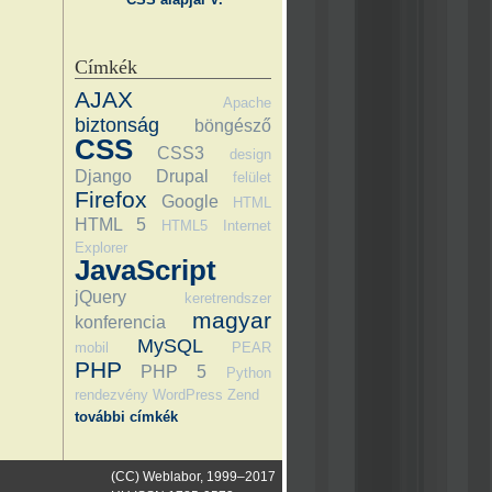
Címkék
AJAX
Apache
biztonság
böngésző
CSS
CSS3
design
Django
Drupal
felület
Firefox
Google
HTML
HTML 5
HTML5
Internet
Explorer
JavaScript
jQuery
keretrendszer
magyar
konferencia
MySQL
mobil
PEAR
PHP
PHP 5
Python
rendezvény
WordPress
Zend
további címkék
(CC) Weblabor, 1999–2017