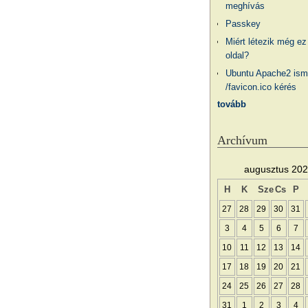
meghívás
Passkey
Miért létezik még ez
oldal?
Ubuntu Apache2 ism
/favicon.ico kérés
tovább
Archívum
augusztus 20
H
K
Sze
Cs
P
27
28
29
30
31
3
4
5
6
7
10
11
12
13
14
17
18
19
20
21
24
25
26
27
28
31
1
2
3
4