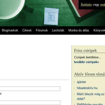
Belépés
vagy
reg
Blogmarkok
Cikkek
Fórumok
Levlisták
Munka és állás
Könyve
Friss csiripek
Csiripek betöltése…
további csiripek»
Aktív fórum témá
ajánlat
hibadetektív.hu
v.
Miért létezik még ez
oldal?
PHPMailer mauális