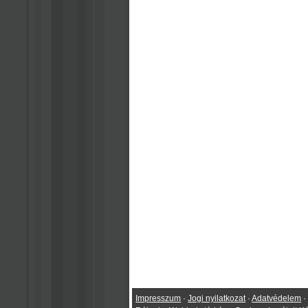
Impresszum
·
Jogi nyilatkozat
·
Adatvédelem