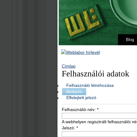
Blog
Címlap
Felhasználói adatok
Felhasználó létrehozása
Belépés
Elfelejtett jelszó
Felhasználói név:
*
A webhelyen regisztrált felhasználói né
Jelszó:
*