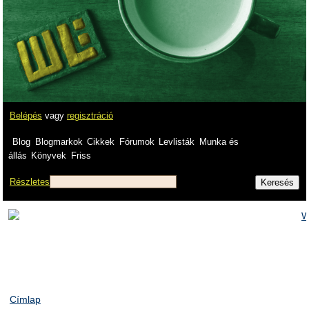
Belépés
vagy
regisztráció
Blog
Blogmarkok
Cikkek
Fórumok
Levlisták
Munka és
állás
Könyvek
Friss
Részletes
Címlap