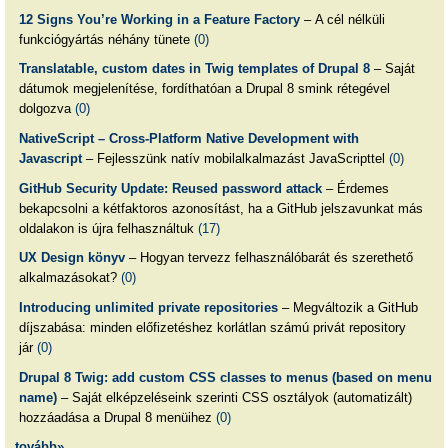
12 Signs You’re Working in a Feature Factory
– A cél nélküli
funkciógyártás néhány tünete
(0)
Translatable, custom dates in Twig templates of Drupal 8
– Saját
dátumok megjelenítése, fordíthatóan a Drupal 8 smink rétegével
dolgozva
(0)
NativeScript – Cross-Platform Native Development with
Javascript
– Fejlesszünk natív mobilalkalmazást JavaScripttel
(0)
GitHub Security Update: Reused password attack
– Érdemes
bekapcsolni a kétfaktoros azonosítást, ha a GitHub jelszavunkat más
oldalakon is újra felhasználtuk
(17)
UX Design könyv
– Hogyan tervezz felhasználóbarát és szerethető
alkalmazásokat?
(0)
Introducing unlimited private repositories
– Megváltozik a GitHub
díjszabása: minden előfizetéshez korlátlan számú privát repository
jár
(0)
Drupal 8 Twig: add custom CSS classes to menus (based on menu
name)
– Saját elképzeléseink szerinti CSS osztályok (automatizált)
hozzáadása a Drupal 8 menüihez
(0)
tovább»