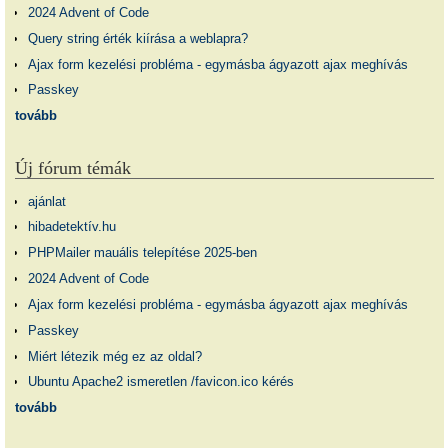
2024 Advent of Code
Query string érték kiírása a weblapra?
Ajax form kezelési probléma - egymásba ágyazott ajax meghívás
Passkey
tovább
Új fórum témák
ajánlat
hibadetektív.hu
PHPMailer mauális telepítése 2025-ben
2024 Advent of Code
Ajax form kezelési probléma - egymásba ágyazott ajax meghívás
Passkey
Miért létezik még ez az oldal?
Ubuntu Apache2 ismeretlen /favicon.ico kérés
tovább