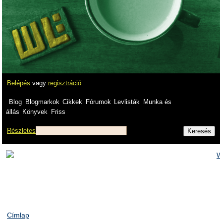
Belépés
vagy
regisztráció
Blog
Blogmarkok
Cikkek
Fórumok
Levlisták
Munka és
állás
Könyvek
Friss
Részletes
Címlap