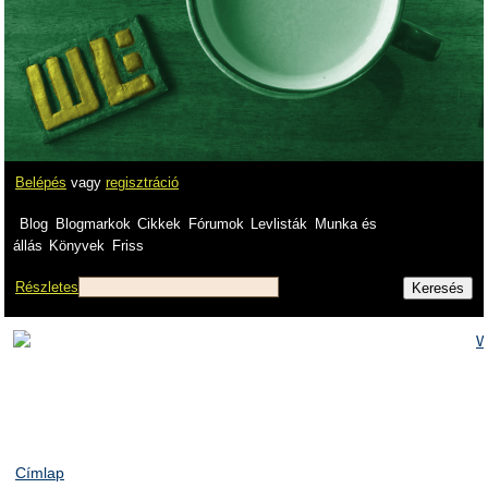
Belépés
vagy
regisztráció
Blog
Blogmarkok
Cikkek
Fórumok
Levlisták
Munka és
állás
Könyvek
Friss
Részletes
Címlap