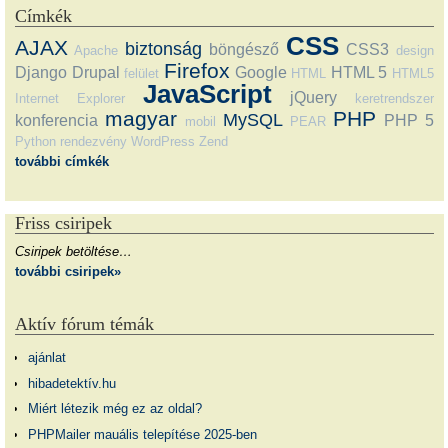
Címkék
CSS
AJAX
biztonság
böngésző
CSS3
Apache
design
Firefox
Django
Drupal
Google
HTML 5
felület
HTML
HTML5
JavaScript
jQuery
Internet Explorer
keretrendszer
magyar
PHP
MySQL
konferencia
PHP 5
mobil
PEAR
Python
rendezvény
WordPress
Zend
további címkék
Friss csiripek
Csiripek betöltése…
további csiripek»
Aktív fórum témák
ajánlat
hibadetektív.hu
Miért létezik még ez az oldal?
PHPMailer mauális telepítése 2025-ben