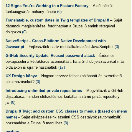
12 Signs You’re Working in a Feature Factory
– A cél nélküli
funkciógyártás néhány tünete
(0)
Translatable, custom dates in Twig templates of Drupal 8
– Saját
dátumok megjelenítése, fordíthatóan a Drupal 8 smink rétegével
dolgozva
(0)
NativeScript – Cross-Platform Native Development with
Javascript
– Fejlesszünk natív mobilalkalmazást JavaScripttel
(0)
GitHub Security Update: Reused password attack
– Érdemes
bekapcsolni a kétfaktoros azonosítást, ha a GitHub jelszavunkat más
oldalakon is újra felhasználtuk
(17)
UX Design könyv
– Hogyan tervezz felhasználóbarát és szerethető
alkalmazásokat?
(0)
Introducing unlimited private repositories
– Megváltozik a GitHub
díjszabása: minden előfizetéshez korlátlan számú privát repository
jár
(0)
Drupal 8 Twig: add custom CSS classes to menus (based on menu
name)
– Saját elképzeléseink szerinti CSS osztályok (automatizált)
hozzáadása a Drupal 8 menüihez
(0)
tovább»