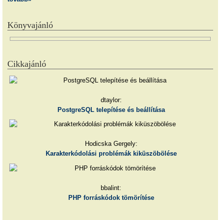
Könyvajánló
Cikkajánló
dtaylor:
PostgreSQL telepítése és beállítása
Hodicska Gergely:
Karakterkódolási problémák kiküszöbölése
bbalint:
PHP forráskódok tömörítése