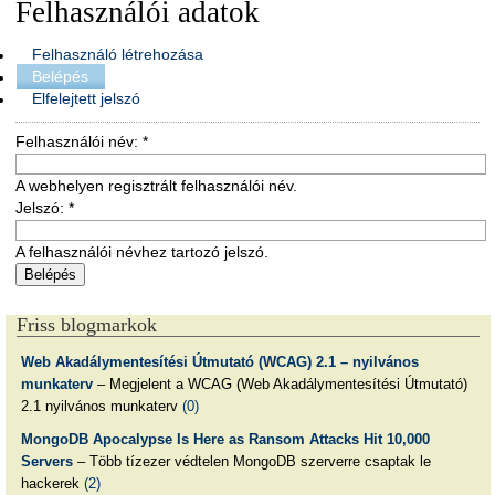
Felhasználói adatok
Felhasználó létrehozása
Belépés
Elfelejtett jelszó
Felhasználói név:
*
A webhelyen regisztrált felhasználói név.
Jelszó:
*
A felhasználói névhez tartozó jelszó.
Friss blogmarkok
Web Akadálymentesítési Útmutató (WCAG) 2.1 – nyilvános
munkaterv
– Megjelent a WCAG (Web Akadálymentesítési Útmutató)
2.1 nyilvános munkaterv
(0)
MongoDB Apocalypse Is Here as Ransom Attacks Hit 10,000
Servers
– Több tízezer védtelen MongoDB szerverre csaptak le
hackerek
(2)