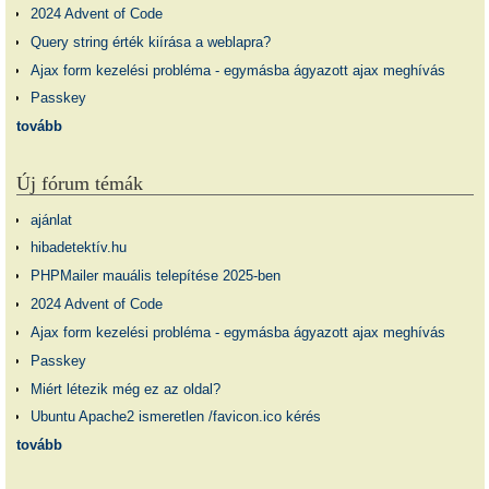
2024 Advent of Code
Query string érték kiírása a weblapra?
Ajax form kezelési probléma - egymásba ágyazott ajax meghívás
Passkey
tovább
Új fórum témák
ajánlat
hibadetektív.hu
PHPMailer mauális telepítése 2025-ben
2024 Advent of Code
Ajax form kezelési probléma - egymásba ágyazott ajax meghívás
Passkey
Miért létezik még ez az oldal?
Ubuntu Apache2 ismeretlen /favicon.ico kérés
tovább