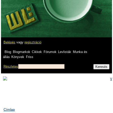
Belépés
vagy
regisztráció
Blog
Blogmarkok
Cikkek
Fórumok
Levlisták
Munka és
állás
Könyvek
Friss
Részletes
Címlap