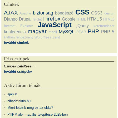
Címkék
CSS
AJAX
biztonság
böngésző
CSS3
Apache
design
Firefox
Django
Drupal
Google
HTML 5
felület
HTML
HTML5
JavaScript
jQuery
Internet Explorer
keretrendszer
magyar
PHP
MySQL
konferencia
PHP 5
mobil
PEAR
Python
rendezvény
WordPress
Zend
további címkék
Friss csiripek
Csiripek betöltése…
további csiripek»
Aktív fórum témák
ajánlat
hibadetektív.hu
Miért létezik még ez az oldal?
PHPMailer mauális telepítése 2025-ben