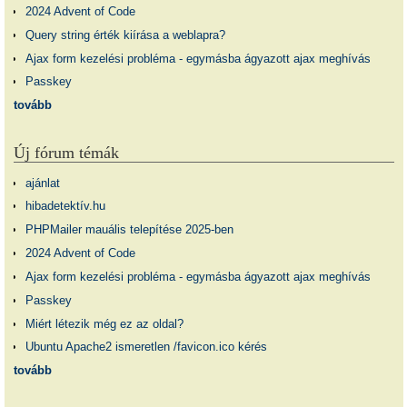
2024 Advent of Code
Query string érték kiírása a weblapra?
Ajax form kezelési probléma - egymásba ágyazott ajax meghívás
Passkey
tovább
Új fórum témák
ajánlat
hibadetektív.hu
PHPMailer mauális telepítése 2025-ben
2024 Advent of Code
Ajax form kezelési probléma - egymásba ágyazott ajax meghívás
Passkey
Miért létezik még ez az oldal?
Ubuntu Apache2 ismeretlen /favicon.ico kérés
tovább