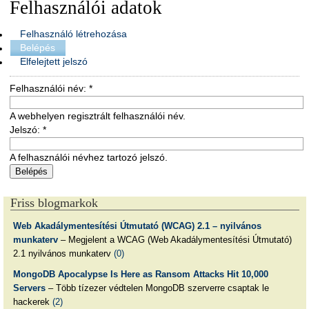
Felhasználói adatok
Felhasználó létrehozása
Belépés
Elfelejtett jelszó
Felhasználói név:
*
A webhelyen regisztrált felhasználói név.
Jelszó:
*
A felhasználói névhez tartozó jelszó.
Friss blogmarkok
Web Akadálymentesítési Útmutató (WCAG) 2.1 – nyilvános
munkaterv
– Megjelent a WCAG (Web Akadálymentesítési Útmutató)
2.1 nyilvános munkaterv
(0)
MongoDB Apocalypse Is Here as Ransom Attacks Hit 10,000
Servers
– Több tízezer védtelen MongoDB szerverre csaptak le
hackerek
(2)