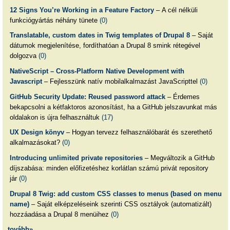
12 Signs You’re Working in a Feature Factory
– A cél nélküli
funkciógyártás néhány tünete
(0)
Translatable, custom dates in Twig templates of Drupal 8
– Saját
dátumok megjelenítése, fordíthatóan a Drupal 8 smink rétegével
dolgozva
(0)
NativeScript – Cross-Platform Native Development with
Javascript
– Fejlesszünk natív mobilalkalmazást JavaScripttel
(0)
GitHub Security Update: Reused password attack
– Érdemes
bekapcsolni a kétfaktoros azonosítást, ha a GitHub jelszavunkat más
oldalakon is újra felhasználtuk
(17)
UX Design könyv
– Hogyan tervezz felhasználóbarát és szerethető
alkalmazásokat?
(0)
Introducing unlimited private repositories
– Megváltozik a GitHub
díjszabása: minden előfizetéshez korlátlan számú privát repository
jár
(0)
Drupal 8 Twig: add custom CSS classes to menus (based on menu
name)
– Saját elképzeléseink szerinti CSS osztályok (automatizált)
hozzáadása a Drupal 8 menüihez
(0)
tovább»