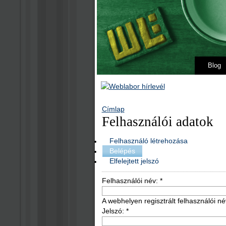
Blog
Címlap
Felhasználói adatok
Felhasználó létrehozása
Belépés
Elfelejtett jelszó
Felhasználói név:
*
A webhelyen regisztrált felhasználói né
Jelszó:
*