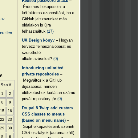
Reused password attack
–
Érdemes bekapcsolni a
kétfaktoros azonosítást, ha a
 az
GitHub jelszavunkat más
oldalakon is újra
felhasználtuk
(17)
eretlen
UX Design könyv
– Hogyan
tervezz felhasználóbarát és
szerethető
alkalmazásokat?
(0)
Introducing unlimited
private repositories
–
26
Megváltozik a GitHub
Szo
V
díjszabása: minden
előfizetéshez korlátlan számú
1
2
privát repository jár
(0)
8
9
Drupal 8 Twig: add custom
15
16
CSS classes to menus
22
23
(based on menu name)
–
Saját elképzeléseink szerinti
29
30
CSS osztályok (automatizált)
5
6