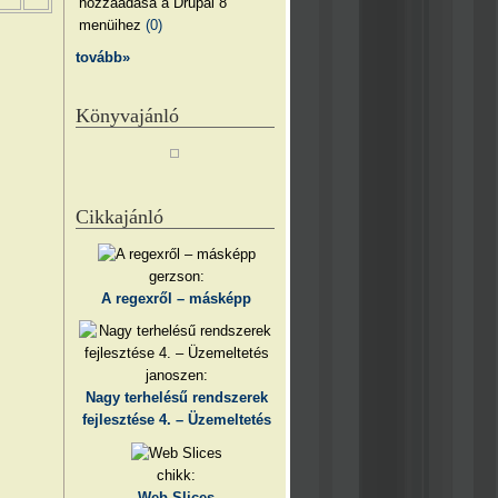
hozzáadása a Drupal 8
menüihez
(0)
tovább»
Könyvajánló
Cikkajánló
gerzson:
A regexről – másképp
janoszen:
Nagy terhelésű rendszerek
fejlesztése 4. – Üzemeltetés
chikk:
Web Slices