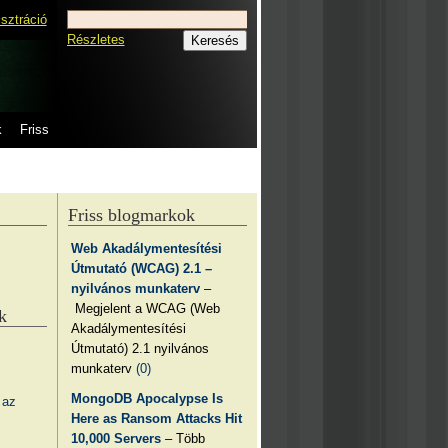
isztráció
Részletes
k
Friss
Friss blogmarkok
Web Akadálymentesítési
Útmutató (WCAG) 2.1 –
nyilvános munkaterv
–
Megjelent a WCAG (Web
k
Akadálymentesítési
Útmutató) 2.1 nyilvános
munkaterv
(0)
MongoDB Apocalypse Is
 az
Here as Ransom Attacks Hit
10,000 Servers
– Több