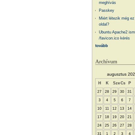
meghívás
Passkey
Miért létezik még ez
oldal?
Ubuntu Apache2 ism
/favicon.ico kérés
tovább
Archívum
augusztus 20
H
K
Sze
Cs
P
27
28
29
30
31
3
4
5
6
7
10
11
12
13
14
17
18
19
20
21
24
25
26
27
28
31
1
2
3
4