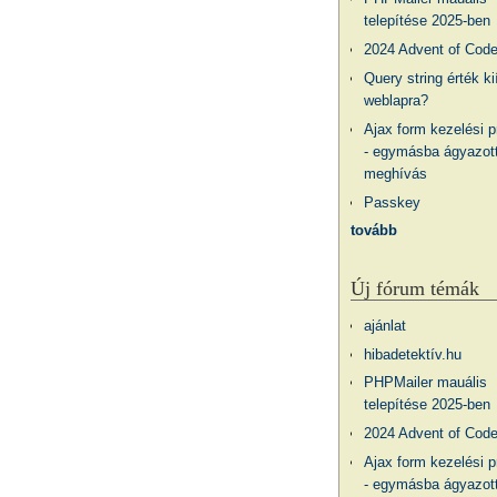
telepítése 2025-ben
2024 Advent of Cod
Query string érték ki
weblapra?
Ajax form kezelési 
- egymásba ágyazott
meghívás
Passkey
tovább
Új fórum témák
ajánlat
hibadetektív.hu
PHPMailer mauális
telepítése 2025-ben
2024 Advent of Cod
Ajax form kezelési 
- egymásba ágyazott