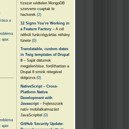
tízezer védtelen MongoDB
szerverre csaptak le
e
hackerek
(2)
írása a
12 Signs You’re Working in
a Feature Factory
– A cél
probléma
nélküli funkciógyártás néhány
 ajax
tünete
(0)
Translatable, custom dates
in Twig templates of Drupal
8
– Saját dátumok
megjelenítése, fordíthatóan a
Drupal 8 smink rétegével
dolgozva
(0)
NativeScript – Cross-
Platform Native
Development with
Javascript
– Fejlesszünk
natív mobilalkalmazást
e
JavaScripttel
(0)
probléma
GitHub Security Update:
 ajax