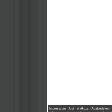
Impresszum
·
Jogi nyilatkozat
·
Adatvédelem