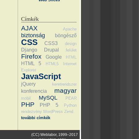
Címkék
AJAX
Apache
biztonság
böngésző
CSS
CSS3
design
Django
Drupal
felület
Firefox
Google
HTML
HTML 5
HTML5
Internet
Explorer
JavaScript
jQuery
keretrendszer
magyar
konferencia
MySQL
mobil
PEAR
PHP
PHP 5
Python
rendezvény
WordPress
Zend
további címkék
(CC) Weblabor, 1999–2017