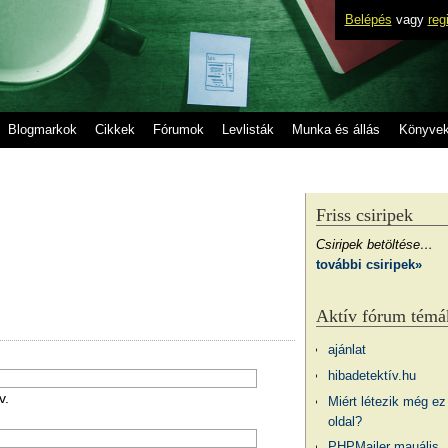
Belépés
vagy
reg
Blogmarkok
Cikkek
Fórumok
Levlisták
Munka és állás
Könyve
Friss csiripek
Csiripek betöltése…
további csiripek»
Aktív fórum témá
ajánlat
hibadetektív.hu
v.
Miért létezik még ez
oldal?
PHPMailer mauális