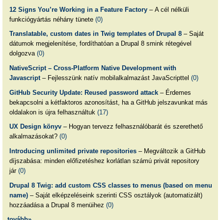
12 Signs You’re Working in a Feature Factory
– A cél nélküli
funkciógyártás néhány tünete
(0)
Translatable, custom dates in Twig templates of Drupal 8
– Saját
dátumok megjelenítése, fordíthatóan a Drupal 8 smink rétegével
dolgozva
(0)
NativeScript – Cross-Platform Native Development with
Javascript
– Fejlesszünk natív mobilalkalmazást JavaScripttel
(0)
GitHub Security Update: Reused password attack
– Érdemes
bekapcsolni a kétfaktoros azonosítást, ha a GitHub jelszavunkat más
oldalakon is újra felhasználtuk
(17)
UX Design könyv
– Hogyan tervezz felhasználóbarát és szerethető
alkalmazásokat?
(0)
Introducing unlimited private repositories
– Megváltozik a GitHub
díjszabása: minden előfizetéshez korlátlan számú privát repository
jár
(0)
Drupal 8 Twig: add custom CSS classes to menus (based on menu
name)
– Saját elképzeléseink szerinti CSS osztályok (automatizált)
hozzáadása a Drupal 8 menüihez
(0)
tovább»