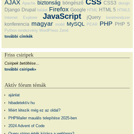
CSS
AJAX
biztonság
böngésző
CSS3
Apache
design
Firefox
Django
Drupal
Google
HTML 5
felület
HTML
HTML5
JavaScript
jQuery
Internet Explorer
keretrendszer
magyar
PHP
MySQL
konferencia
PHP 5
mobil
PEAR
Python
rendezvény
WordPress
Zend
további címkék
Friss csiripek
Csiripek betöltése…
további csiripek»
Aktív fórum témák
ajánlat
hibadetektív.hu
Miért létezik még ez az oldal?
PHPMailer mauális telepítése 2025-ben
2024 Advent of Code
Query string érték kiírása a weblapra?