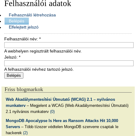
Felhasználói adatok
Felhasználó létrehozása
Belépés
Elfelejtett jelszó
Felhasználói név:
*
A webhelyen regisztrált felhasználói név.
Jelszó:
*
A felhasználói névhez tartozó jelszó.
Friss blogmarkok
Web Akadálymentesítési Útmutató (WCAG) 2.1 – nyilvános
munkaterv
– Megjelent a WCAG (Web Akadálymentesítési Útmutató)
2.1 nyilvános munkaterv
(0)
MongoDB Apocalypse Is Here as Ransom Attacks Hit 10,000
Servers
– Több tízezer védtelen MongoDB szerverre csaptak le
hackerek
(2)