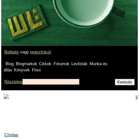
Belépés
vagy
regisztráció
Blog
Blogmarkok
Cikkek
Fórumok
Levlisták
Munka és
állás
Könyvek
Friss
Részletes
Címlap