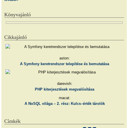
Könyvajánló
Cikkajánló
aston:
A Symfony keretrendszer telepítése és bemutatása
darevish:
PHP kiterjesztések megvalósítása
macat:
A NoSQL világa – 2. rész: Kulcs–érték tárolók
Címkék