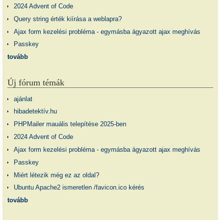
2024 Advent of Code
Query string érték kiírása a weblapra?
Ajax form kezelési probléma - egymásba ágyazott ajax meghívás
Passkey
tovább
Új fórum témák
ajánlat
hibadetektív.hu
PHPMailer mauális telepítése 2025-ben
2024 Advent of Code
Ajax form kezelési probléma - egymásba ágyazott ajax meghívás
Passkey
Miért létezik még ez az oldal?
Ubuntu Apache2 ismeretlen /favicon.ico kérés
tovább