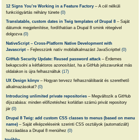
12 Signs You’re Working in a Feature Factory
– A cél nélküli
funkciógyártás néhány tünete
(0)
Translatable, custom dates in Twig templates of Drupal 8
– Saját
dátumok megjelenítése, fordíthatóan a Drupal 8 smink rétegével
dolgozva
(0)
NativeScript – Cross-Platform Native Development with
Javascript
– Fejlesszünk natív mobilalkalmazást JavaScripttel
(0)
GitHub Security Update: Reused password attack
– Érdemes
bekapcsolni a kétfaktoros azonosítást, ha a GitHub jelszavunkat más
oldalakon is újra felhasználtuk
(17)
UX Design könyv
– Hogyan tervezz felhasználóbarát és szerethető
alkalmazásokat?
(0)
Introducing unlimited private repositories
– Megváltozik a GitHub
díjszabása: minden előfizetéshez korlátlan számú privát repository
jár
(0)
Drupal 8 Twig: add custom CSS classes to menus (based on menu
name)
– Saját elképzeléseink szerinti CSS osztályok (automatizált)
hozzáadása a Drupal 8 menüihez
(0)
tovább»