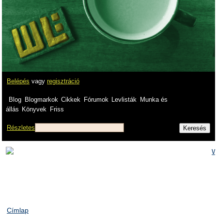
Belépés
vagy
regisztráció
Blog
Blogmarkok
Cikkek
Fórumok
Levlisták
Munka és
állás
Könyvek
Friss
Részletes
Címlap