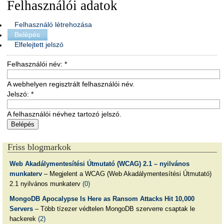
Felhasználói adatok
Felhasználó létrehozása
Belépés
Elfelejtett jelszó
Felhasználói név:
*
A webhelyen regisztrált felhasználói név.
Jelszó:
*
A felhasználói névhez tartozó jelszó.
Friss blogmarkok
Web Akadálymentesítési Útmutató (WCAG) 2.1 – nyilvános
munkaterv
– Megjelent a WCAG (Web Akadálymentesítési Útmutató)
2.1 nyilvános munkaterv
(0)
MongoDB Apocalypse Is Here as Ransom Attacks Hit 10,000
Servers
– Több tízezer védtelen MongoDB szerverre csaptak le
hackerek
(2)