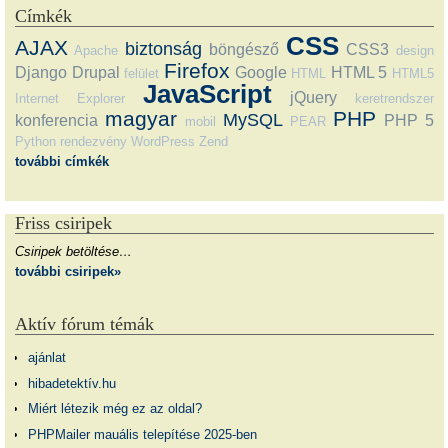
Címkék
CSS
AJAX
biztonság
böngésző
CSS3
Apache
design
Firefox
Django
Drupal
Google
HTML 5
felület
HTML
HTML5
JavaScript
jQuery
Internet Explorer
keretrendszer
magyar
PHP
MySQL
konferencia
PHP 5
mobil
PEAR
Python
rendezvény
WordPress
Zend
további címkék
Friss csiripek
Csiripek betöltése…
további csiripek»
Aktív fórum témák
ajánlat
hibadetektív.hu
Miért létezik még ez az oldal?
PHPMailer mauális telepítése 2025-ben