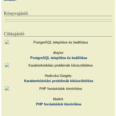
Könyvajánló
Cikkajánló
dtaylor:
PostgreSQL telepítése és beállítása
Hodicska Gergely:
Karakterkódolási problémák kiküszöbölése
bbalint:
PHP forráskódok tömörítése