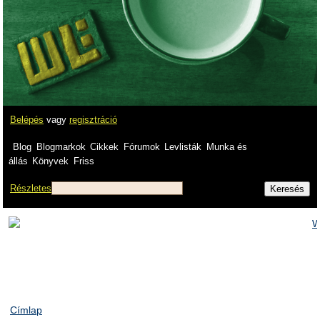
Belépés
vagy
regisztráció
Blog
Blogmarkok
Cikkek
Fórumok
Levlisták
Munka és
állás
Könyvek
Friss
Részletes
Címlap