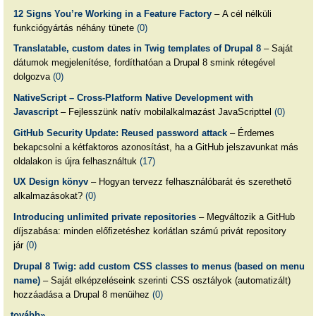
12 Signs You’re Working in a Feature Factory
– A cél nélküli
funkciógyártás néhány tünete
(0)
Translatable, custom dates in Twig templates of Drupal 8
– Saját
dátumok megjelenítése, fordíthatóan a Drupal 8 smink rétegével
dolgozva
(0)
NativeScript – Cross-Platform Native Development with
Javascript
– Fejlesszünk natív mobilalkalmazást JavaScripttel
(0)
GitHub Security Update: Reused password attack
– Érdemes
bekapcsolni a kétfaktoros azonosítást, ha a GitHub jelszavunkat más
oldalakon is újra felhasználtuk
(17)
UX Design könyv
– Hogyan tervezz felhasználóbarát és szerethető
alkalmazásokat?
(0)
Introducing unlimited private repositories
– Megváltozik a GitHub
díjszabása: minden előfizetéshez korlátlan számú privát repository
jár
(0)
Drupal 8 Twig: add custom CSS classes to menus (based on menu
name)
– Saját elképzeléseink szerinti CSS osztályok (automatizált)
hozzáadása a Drupal 8 menüihez
(0)
tovább»