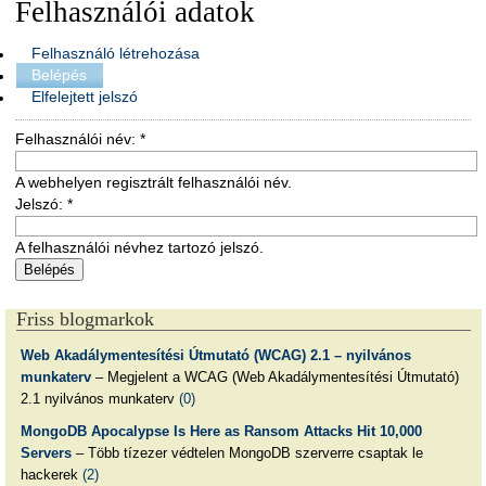
Felhasználói adatok
Felhasználó létrehozása
Belépés
Elfelejtett jelszó
Felhasználói név:
*
A webhelyen regisztrált felhasználói név.
Jelszó:
*
A felhasználói névhez tartozó jelszó.
Friss blogmarkok
Web Akadálymentesítési Útmutató (WCAG) 2.1 – nyilvános
munkaterv
– Megjelent a WCAG (Web Akadálymentesítési Útmutató)
2.1 nyilvános munkaterv
(0)
MongoDB Apocalypse Is Here as Ransom Attacks Hit 10,000
Servers
– Több tízezer védtelen MongoDB szerverre csaptak le
hackerek
(2)