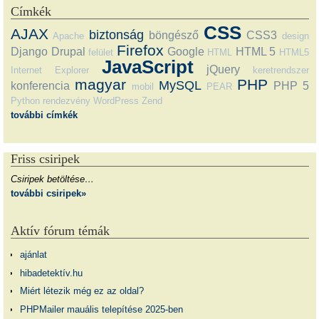
Címkék
CSS
AJAX
biztonság
böngésző
CSS3
Apache
design
Firefox
Django
Drupal
Google
HTML 5
felület
HTML
HTML5
JavaScript
jQuery
Internet Explorer
keretrendszer
magyar
PHP
MySQL
konferencia
PHP 5
mobil
PEAR
Python
rendezvény
WordPress
Zend
további címkék
Friss csiripek
Csiripek betöltése…
további csiripek»
Aktív fórum témák
ajánlat
hibadetektív.hu
Miért létezik még ez az oldal?
PHPMailer mauális telepítése 2025-ben