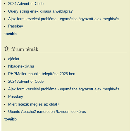
2024 Advent of Code
Query string érték kiírása a weblapra?
Ajax form kezelési probléma - egymásba ágyazott ajax meghívás
Passkey
tovább
Új fórum témák
ajánlat
hibadetektív.hu
PHPMailer mauális telepítése 2025-ben
2024 Advent of Code
Ajax form kezelési probléma - egymásba ágyazott ajax meghívás
Passkey
Miért létezik még ez az oldal?
Ubuntu Apache2 ismeretlen /favicon.ico kérés
tovább