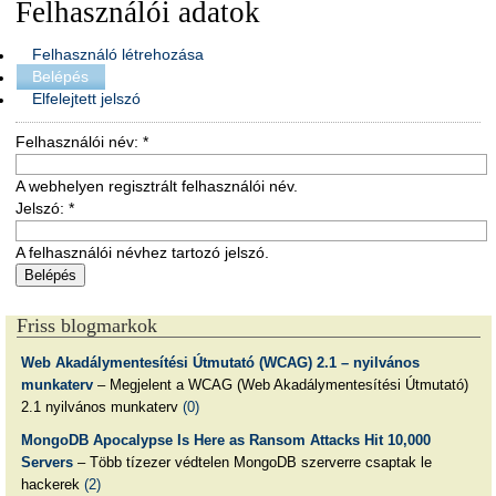
Felhasználói adatok
Felhasználó létrehozása
Belépés
Elfelejtett jelszó
Felhasználói név:
*
A webhelyen regisztrált felhasználói név.
Jelszó:
*
A felhasználói névhez tartozó jelszó.
Friss blogmarkok
Web Akadálymentesítési Útmutató (WCAG) 2.1 – nyilvános
munkaterv
– Megjelent a WCAG (Web Akadálymentesítési Útmutató)
2.1 nyilvános munkaterv
(0)
MongoDB Apocalypse Is Here as Ransom Attacks Hit 10,000
Servers
– Több tízezer védtelen MongoDB szerverre csaptak le
hackerek
(2)