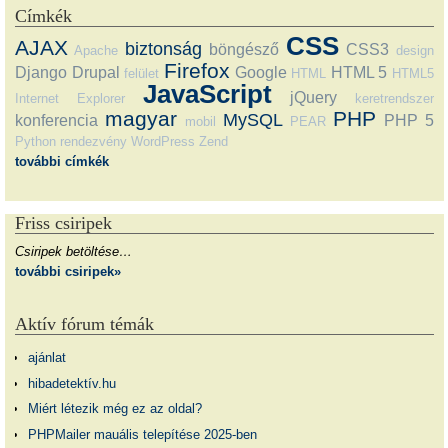
Címkék
CSS
AJAX
biztonság
böngésző
CSS3
Apache
design
Firefox
Django
Drupal
Google
HTML 5
felület
HTML
HTML5
JavaScript
jQuery
Internet Explorer
keretrendszer
magyar
PHP
MySQL
konferencia
PHP 5
mobil
PEAR
Python
rendezvény
WordPress
Zend
további címkék
Friss csiripek
Csiripek betöltése…
további csiripek»
Aktív fórum témák
ajánlat
hibadetektív.hu
Miért létezik még ez az oldal?
PHPMailer mauális telepítése 2025-ben