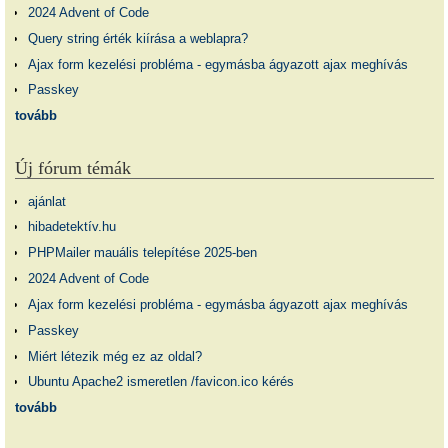
2024 Advent of Code
Query string érték kiírása a weblapra?
Ajax form kezelési probléma - egymásba ágyazott ajax meghívás
Passkey
tovább
Új fórum témák
ajánlat
hibadetektív.hu
PHPMailer mauális telepítése 2025-ben
2024 Advent of Code
Ajax form kezelési probléma - egymásba ágyazott ajax meghívás
Passkey
Miért létezik még ez az oldal?
Ubuntu Apache2 ismeretlen /favicon.ico kérés
tovább