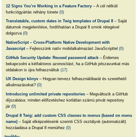
12 Signs You’re Working in a Feature Factory
– A cél nélküli
funkciógyártás néhány tünete
(0)
Translatable, custom dates in Twig templates of Drupal 8
– Saját
dátumok megjelenítése, fordíthatóan a Drupal 8 smink rétegével
dolgozva
(0)
NativeScript – Cross-Platform Native Development with
Javascript
– Fejlesszünk natív mobilalkalmazást JavaScripttel
(0)
GitHub Security Update: Reused password attack
– Érdemes
bekapcsolni a kétfaktoros azonosítást, ha a GitHub jelszavunkat más
oldalakon is újra felhasználtuk
(17)
UX Design könyv
– Hogyan tervezz felhasználóbarát és szerethető
alkalmazásokat?
(0)
Introducing unlimited private repositories
– Megváltozik a GitHub
díjszabása: minden előfizetéshez korlátlan számú privát repository
jár
(0)
Drupal 8 Twig: add custom CSS classes to menus (based on menu
name)
– Saját elképzeléseink szerinti CSS osztályok (automatizált)
hozzáadása a Drupal 8 menüihez
(0)
tovább»