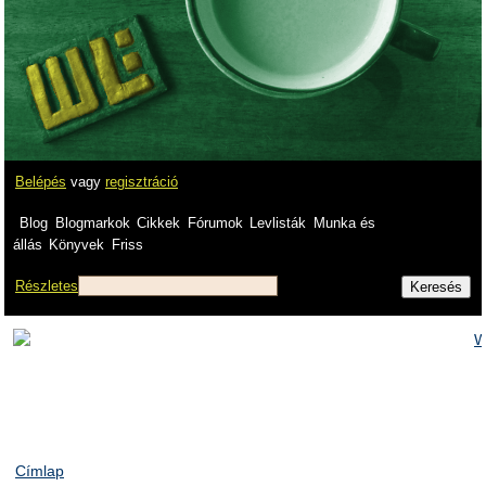
Belépés
vagy
regisztráció
Blog
Blogmarkok
Cikkek
Fórumok
Levlisták
Munka és
állás
Könyvek
Friss
Részletes
Címlap