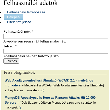
Felhasználói adatok
Felhasználó létrehozása
Belépés
Elfelejtett jelszó
Felhasználói név:
*
A webhelyen regisztrált felhasználói név.
Jelszó:
*
A felhasználói névhez tartozó jelszó.
Friss blogmarkok
Web Akadálymentesítési Útmutató (WCAG) 2.1 – nyilvános
munkaterv
– Megjelent a WCAG (Web Akadálymentesítési Útmutató)
2.1 nyilvános munkaterv
(0)
MongoDB Apocalypse Is Here as Ransom Attacks Hit 10,000
Servers
– Több tízezer védtelen MongoDB szerverre csaptak le
hackerek
(2)