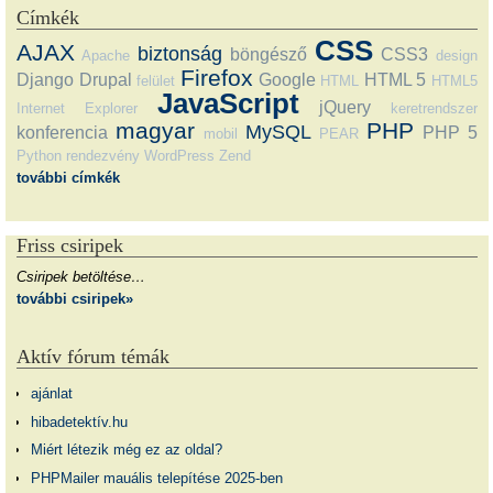
Címkék
CSS
AJAX
biztonság
böngésző
CSS3
Apache
design
Firefox
Django
Drupal
Google
HTML 5
felület
HTML
HTML5
JavaScript
jQuery
Internet Explorer
keretrendszer
magyar
PHP
MySQL
konferencia
PHP 5
mobil
PEAR
Python
rendezvény
WordPress
Zend
további címkék
Friss csiripek
Csiripek betöltése…
további csiripek»
Aktív fórum témák
ajánlat
hibadetektív.hu
Miért létezik még ez az oldal?
PHPMailer mauális telepítése 2025-ben