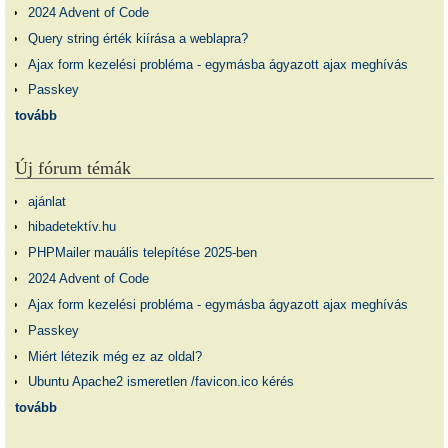
2024 Advent of Code
Query string érték kiírása a weblapra?
Ajax form kezelési probléma - egymásba ágyazott ajax meghívás
Passkey
tovább
Új fórum témák
ajánlat
hibadetektív.hu
PHPMailer mauális telepítése 2025-ben
2024 Advent of Code
Ajax form kezelési probléma - egymásba ágyazott ajax meghívás
Passkey
Miért létezik még ez az oldal?
Ubuntu Apache2 ismeretlen /favicon.ico kérés
tovább