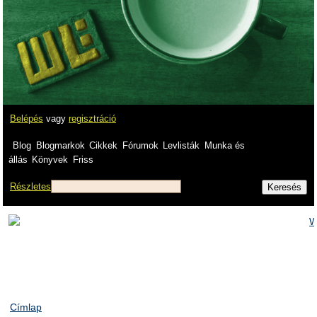
Belépés
vagy
regisztráció
Blog
Blogmarkok
Cikkek
Fórumok
Levlisták
Munka és
állás
Könyvek
Friss
Részletes
Címlap