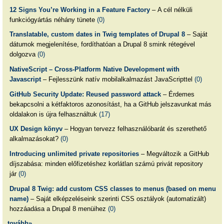
12 Signs You’re Working in a Feature Factory
– A cél nélküli
funkciógyártás néhány tünete
(0)
Translatable, custom dates in Twig templates of Drupal 8
– Saját
dátumok megjelenítése, fordíthatóan a Drupal 8 smink rétegével
dolgozva
(0)
NativeScript – Cross-Platform Native Development with
Javascript
– Fejlesszünk natív mobilalkalmazást JavaScripttel
(0)
GitHub Security Update: Reused password attack
– Érdemes
bekapcsolni a kétfaktoros azonosítást, ha a GitHub jelszavunkat más
oldalakon is újra felhasználtuk
(17)
UX Design könyv
– Hogyan tervezz felhasználóbarát és szerethető
alkalmazásokat?
(0)
Introducing unlimited private repositories
– Megváltozik a GitHub
díjszabása: minden előfizetéshez korlátlan számú privát repository
jár
(0)
Drupal 8 Twig: add custom CSS classes to menus (based on menu
name)
– Saját elképzeléseink szerinti CSS osztályok (automatizált)
hozzáadása a Drupal 8 menüihez
(0)
tovább»