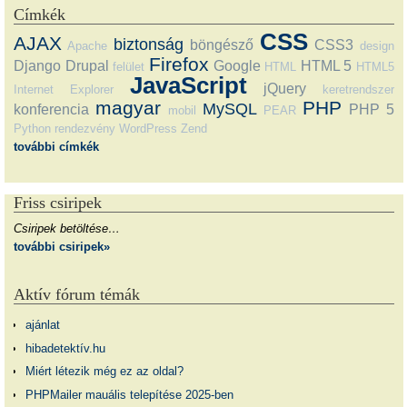
Címkék
CSS
AJAX
biztonság
böngésző
CSS3
Apache
design
Firefox
Django
Drupal
Google
HTML 5
felület
HTML
HTML5
JavaScript
jQuery
Internet Explorer
keretrendszer
magyar
PHP
MySQL
konferencia
PHP 5
mobil
PEAR
Python
rendezvény
WordPress
Zend
további címkék
Friss csiripek
Csiripek betöltése…
további csiripek»
Aktív fórum témák
ajánlat
hibadetektív.hu
Miért létezik még ez az oldal?
PHPMailer mauális telepítése 2025-ben