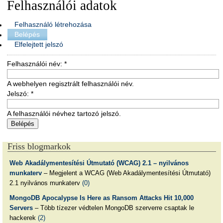
Felhasználói adatok
Felhasználó létrehozása
Belépés
Elfelejtett jelszó
Felhasználói név:
*
A webhelyen regisztrált felhasználói név.
Jelszó:
*
A felhasználói névhez tartozó jelszó.
Friss blogmarkok
Web Akadálymentesítési Útmutató (WCAG) 2.1 – nyilvános
munkaterv
– Megjelent a WCAG (Web Akadálymentesítési Útmutató)
2.1 nyilvános munkaterv
(0)
MongoDB Apocalypse Is Here as Ransom Attacks Hit 10,000
Servers
– Több tízezer védtelen MongoDB szerverre csaptak le
hackerek
(2)