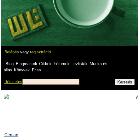
Belépés
vagy
regisztráció
Blog
Blogmarkok
Cikkek
Fórumok
Levlisták
Munka és
állás
Könyvek
Friss
Részletes
Címlap