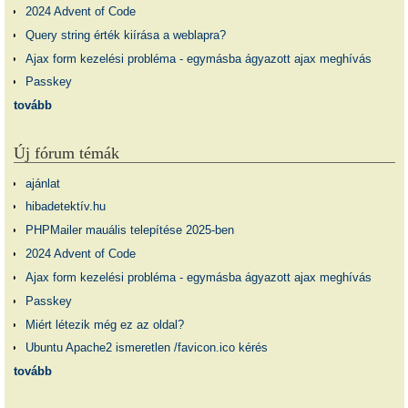
2024 Advent of Code
Query string érték kiírása a weblapra?
Ajax form kezelési probléma - egymásba ágyazott ajax meghívás
Passkey
tovább
Új fórum témák
ajánlat
hibadetektív.hu
PHPMailer mauális telepítése 2025-ben
2024 Advent of Code
Ajax form kezelési probléma - egymásba ágyazott ajax meghívás
Passkey
Miért létezik még ez az oldal?
Ubuntu Apache2 ismeretlen /favicon.ico kérés
tovább