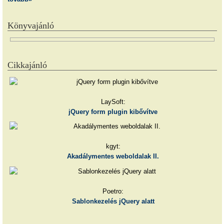
Könyvajánló
Cikkajánló
LaySoft:
jQuery form plugin kibővítve
kgyt:
Akadálymentes weboldalak II.
Poetro:
Sablonkezelés jQuery alatt