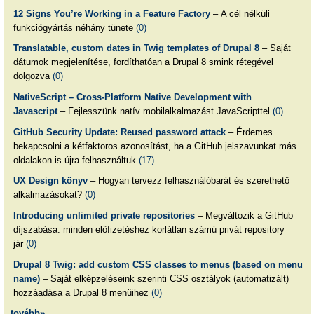
12 Signs You’re Working in a Feature Factory
– A cél nélküli
funkciógyártás néhány tünete
(0)
Translatable, custom dates in Twig templates of Drupal 8
– Saját
dátumok megjelenítése, fordíthatóan a Drupal 8 smink rétegével
dolgozva
(0)
NativeScript – Cross-Platform Native Development with
Javascript
– Fejlesszünk natív mobilalkalmazást JavaScripttel
(0)
GitHub Security Update: Reused password attack
– Érdemes
bekapcsolni a kétfaktoros azonosítást, ha a GitHub jelszavunkat más
oldalakon is újra felhasználtuk
(17)
UX Design könyv
– Hogyan tervezz felhasználóbarát és szerethető
alkalmazásokat?
(0)
Introducing unlimited private repositories
– Megváltozik a GitHub
díjszabása: minden előfizetéshez korlátlan számú privát repository
jár
(0)
Drupal 8 Twig: add custom CSS classes to menus (based on menu
name)
– Saját elképzeléseink szerinti CSS osztályok (automatizált)
hozzáadása a Drupal 8 menüihez
(0)
tovább»