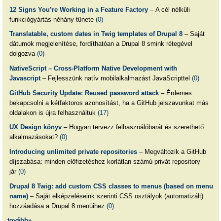
12 Signs You’re Working in a Feature Factory
– A cél nélküli
funkciógyártás néhány tünete
(0)
Translatable, custom dates in Twig templates of Drupal 8
– Saját
dátumok megjelenítése, fordíthatóan a Drupal 8 smink rétegével
dolgozva
(0)
NativeScript – Cross-Platform Native Development with
Javascript
– Fejlesszünk natív mobilalkalmazást JavaScripttel
(0)
GitHub Security Update: Reused password attack
– Érdemes
bekapcsolni a kétfaktoros azonosítást, ha a GitHub jelszavunkat más
oldalakon is újra felhasználtuk
(17)
UX Design könyv
– Hogyan tervezz felhasználóbarát és szerethető
alkalmazásokat?
(0)
Introducing unlimited private repositories
– Megváltozik a GitHub
díjszabása: minden előfizetéshez korlátlan számú privát repository
jár
(0)
Drupal 8 Twig: add custom CSS classes to menus (based on menu
name)
– Saját elképzeléseink szerinti CSS osztályok (automatizált)
hozzáadása a Drupal 8 menüihez
(0)
tovább»