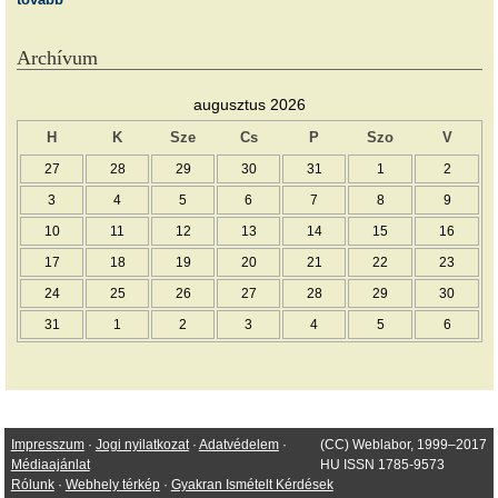
Archívum
augusztus 2026
H
K
Sze
Cs
P
Szo
V
27
28
29
30
31
1
2
3
4
5
6
7
8
9
10
11
12
13
14
15
16
17
18
19
20
21
22
23
24
25
26
27
28
29
30
31
1
2
3
4
5
6
Impresszum
·
Jogi nyilatkozat
·
Adatvédelem
·
(CC) Weblabor, 1999–2017
Médiaajánlat
HU ISSN 1785-9573
Rólunk
·
Webhely térkép
·
Gyakran Ismételt Kérdések