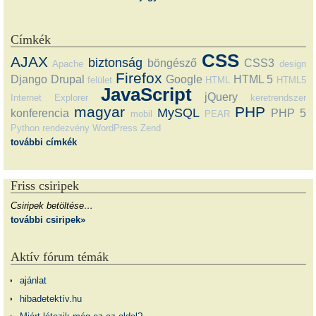
Címkék
CSS
AJAX
biztonság
böngésző
CSS3
Apache
design
Firefox
Django
Drupal
Google
HTML 5
felület
HTML
HTML5
JavaScript
jQuery
Internet Explorer
keretrendszer
magyar
PHP
MySQL
konferencia
PHP 5
mobil
PEAR
Python
rendezvény
WordPress
Zend
további címkék
Friss csiripek
Csiripek betöltése…
további csiripek»
Aktív fórum témák
ajánlat
hibadetektív.hu