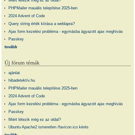
Miért létezik még ez az oldal?
PHPMailer mauális telepítése 2025-ben
2024 Advent of Code
Query string érték kiírása a weblapra?
Ajax form kezelési probléma - egymásba ágyazott ajax meghívás
Passkey
tovább
Új fórum témák
ajánlat
hibadetektív.hu
PHPMailer mauális telepítése 2025-ben
2024 Advent of Code
Ajax form kezelési probléma - egymásba ágyazott ajax meghívás
Passkey
Miért létezik még ez az oldal?
Ubuntu Apache2 ismeretlen /favicon.ico kérés
tovább