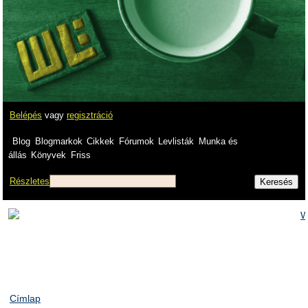
Belépés
vagy
regisztráció
Blog
Blogmarkok
Cikkek
Fórumok
Levlisták
Munka és
állás
Könyvek
Friss
Részletes
Címlap