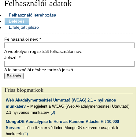
Felhasználói adatok
Felhasználó létrehozása
Belépés
Elfelejtett jelszó
Felhasználói név:
*
A webhelyen regisztrált felhasználói név.
Jelszó:
*
A felhasználói névhez tartozó jelszó.
Friss blogmarkok
Web Akadálymentesítési Útmutató (WCAG) 2.1 – nyilvános
munkaterv
– Megjelent a WCAG (Web Akadálymentesítési Útmutató)
2.1 nyilvános munkaterv
(0)
MongoDB Apocalypse Is Here as Ransom Attacks Hit 10,000
Servers
– Több tízezer védtelen MongoDB szerverre csaptak le
hackerek
(2)