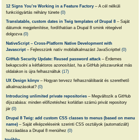
12 Signs You’re Working in a Feature Factory
– A cél nélküli
funkciógyártás néhány tünete
(0)
Translatable, custom dates in Twig templates of Drupal 8
– Saját
dátumok megjelenítése, fordíthatóan a Drupal 8 smink rétegével
dolgozva
(0)
NativeScript – Cross-Platform Native Development with
Javascript
– Fejlesszünk natív mobilalkalmazást JavaScripttel
(0)
GitHub Security Update: Reused password attack
– Érdemes
bekapcsolni a kétfaktoros azonosítást, ha a GitHub jelszavunkat más
oldalakon is újra felhasználtuk
(17)
UX Design könyv
– Hogyan tervezz felhasználóbarát és szerethető
alkalmazásokat?
(0)
Introducing unlimited private repositories
– Megváltozik a GitHub
díjszabása: minden előfizetéshez korlátlan számú privát repository
jár
(0)
Drupal 8 Twig: add custom CSS classes to menus (based on menu
name)
– Saját elképzeléseink szerinti CSS osztályok (automatizált)
hozzáadása a Drupal 8 menüihez
(0)
tovább»