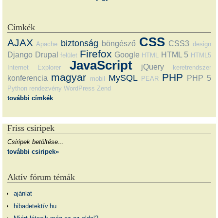
Címkék
CSS
AJAX
biztonság
böngésző
CSS3
Apache
design
Firefox
Django
Drupal
Google
HTML 5
felület
HTML
HTML5
JavaScript
jQuery
Internet Explorer
keretrendszer
magyar
PHP
MySQL
konferencia
PHP 5
mobil
PEAR
Python
rendezvény
WordPress
Zend
további címkék
Friss csiripek
Csiripek betöltése…
további csiripek»
Aktív fórum témák
ajánlat
hibadetektív.hu