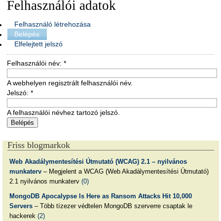
Felhasználói adatok
Felhasználó létrehozása
Belépés
Elfelejtett jelszó
Felhasználói név:
*
A webhelyen regisztrált felhasználói név.
Jelszó:
*
A felhasználói névhez tartozó jelszó.
Friss blogmarkok
Web Akadálymentesítési Útmutató (WCAG) 2.1 – nyilvános
munkaterv
– Megjelent a WCAG (Web Akadálymentesítési Útmutató)
2.1 nyilvános munkaterv
(0)
MongoDB Apocalypse Is Here as Ransom Attacks Hit 10,000
Servers
– Több tízezer védtelen MongoDB szerverre csaptak le
hackerek
(2)