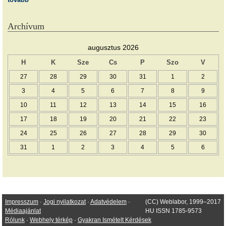
Archívum
augusztus 2026
H
K
Sze
Cs
P
Szo
V
27
28
29
30
31
1
2
3
4
5
6
7
8
9
10
11
12
13
14
15
16
17
18
19
20
21
22
23
24
25
26
27
28
29
30
31
1
2
3
4
5
6
Impresszum
·
Jogi nyilatkozat
·
Adatvédelem
·
(CC) Weblabor, 1999–2017
Médiaajánlat
HU ISSN 1785-9573
Rólunk
·
Webhely térkép
·
Gyakran Ismételt Kérdések