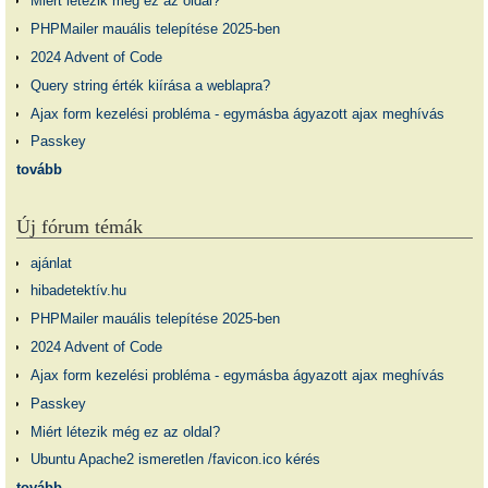
Miért létezik még ez az oldal?
PHPMailer mauális telepítése 2025-ben
2024 Advent of Code
Query string érték kiírása a weblapra?
Ajax form kezelési probléma - egymásba ágyazott ajax meghívás
Passkey
tovább
Új fórum témák
ajánlat
hibadetektív.hu
PHPMailer mauális telepítése 2025-ben
2024 Advent of Code
Ajax form kezelési probléma - egymásba ágyazott ajax meghívás
Passkey
Miért létezik még ez az oldal?
Ubuntu Apache2 ismeretlen /favicon.ico kérés
tovább