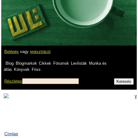
Belépés
vagy
regisztráció
Blog
Blogmarkok
Cikkek
Fórumok
Levlisták
Munka és
állás
Könyvek
Friss
Részletes
Címlap