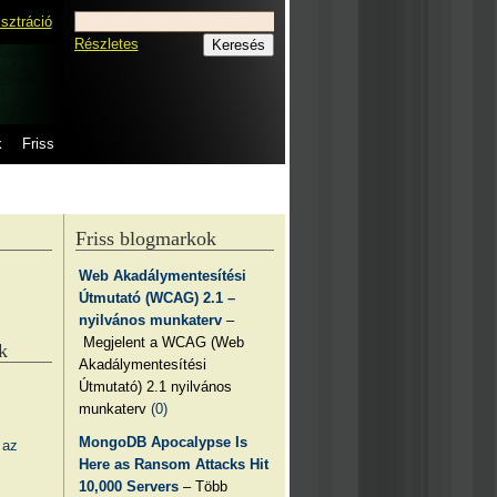
isztráció
Részletes
k
Friss
Friss blogmarkok
Web Akadálymentesítési
Útmutató (WCAG) 2.1 –
nyilvános munkaterv
–
Megjelent a WCAG (Web
k
Akadálymentesítési
Útmutató) 2.1 nyilvános
munkaterv
(0)
MongoDB Apocalypse Is
 az
Here as Ransom Attacks Hit
10,000 Servers
– Több