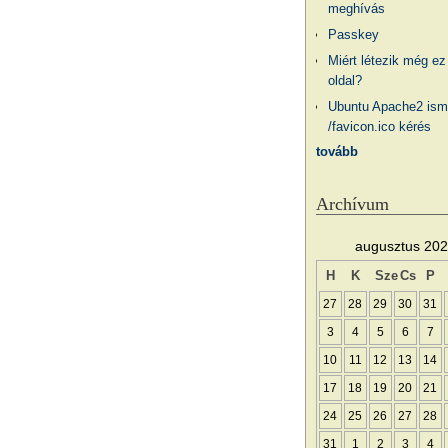
meghívás
Passkey
Miért létezik még ez
oldal?
Ubuntu Apache2 ism
/favicon.ico kérés
tovább
Archívum
augusztus 20
H
K
Sze
Cs
P
27
28
29
30
31
3
4
5
6
7
10
11
12
13
14
17
18
19
20
21
24
25
26
27
28
31
1
2
3
4