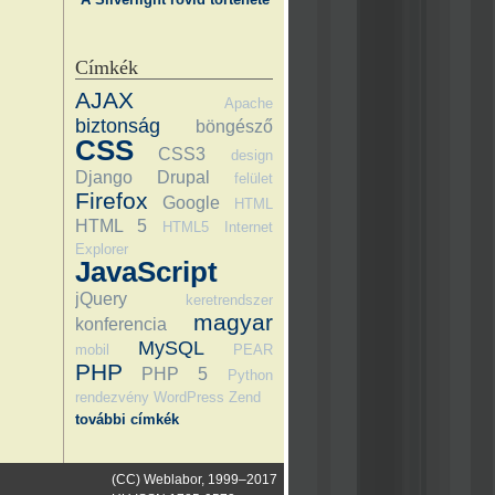
Címkék
AJAX
Apache
biztonság
böngésző
CSS
CSS3
design
Django
Drupal
felület
Firefox
Google
HTML
HTML 5
HTML5
Internet
Explorer
JavaScript
jQuery
keretrendszer
magyar
konferencia
MySQL
mobil
PEAR
PHP
PHP 5
Python
rendezvény
WordPress
Zend
további címkék
(CC) Weblabor, 1999–2017