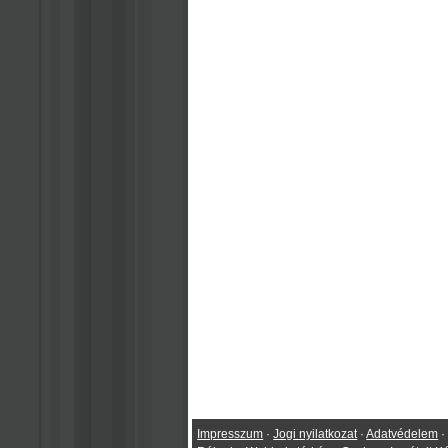
Impresszum
·
Jogi nyilatkozat
·
Adatvédelem