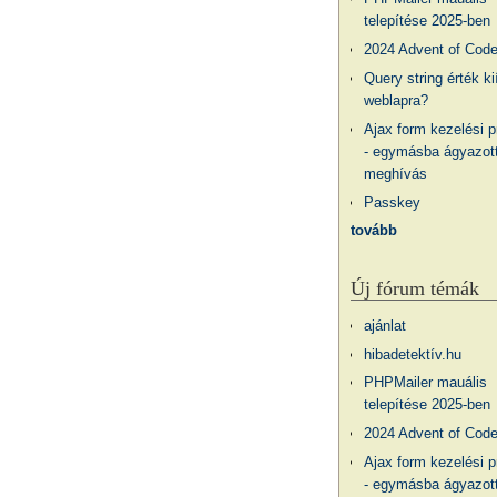
telepítése 2025-ben
2024 Advent of Cod
Query string érték ki
weblapra?
Ajax form kezelési 
- egymásba ágyazott
meghívás
Passkey
tovább
Új fórum témák
ajánlat
hibadetektív.hu
PHPMailer mauális
telepítése 2025-ben
2024 Advent of Cod
Ajax form kezelési 
- egymásba ágyazott