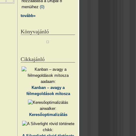
hozzáadása a Drupal 8
menüihez
(0)
tovább»
Könyvajánló
Cikkajánló
aadaam:
Kanban – avagy a
félmegoldások mítosza
airwalker:
Keresőoptimalizálás
chikk:
A Silverlight rövid története