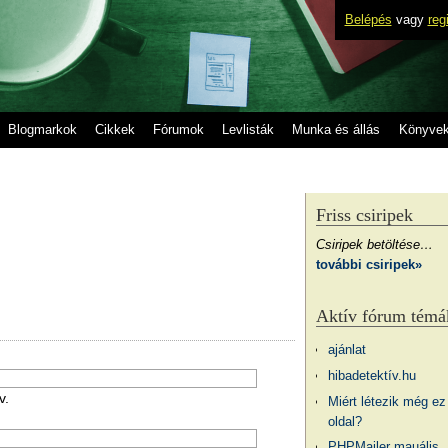
Belépés
vagy
reg
Blogmarkok
Cikkek
Fórumok
Levlisták
Munka és állás
Könyve
Friss csiripek
Csiripek betöltése…
további csiripek»
Aktív fórum témá
ajánlat
hibadetektív.hu
v.
Miért létezik még ez
oldal?
PHPMailer mauális