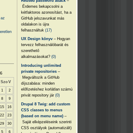
Reused password attack
–
Érdemes bekapcsolni a
kétfaktoros azonosítást, ha a
 az
GitHub jelszavunkat más
oldalakon is újra
felhasználtuk
(17)
eretlen
UX Design könyv
– Hogyan
tervezz felhasználóbarát és
szerethető
alkalmazásokat?
(0)
Introducing unlimited
private repositories
–
26
Megváltozik a GitHub
Szo
V
díjszabása: minden
előfizetéshez korlátlan számú
1
2
privát repository jár
(0)
8
9
Drupal 8 Twig: add custom
15
16
CSS classes to menus
22
23
(based on menu name)
–
Saját elképzeléseink szerinti
29
30
CSS osztályok (automatizált)
5
6