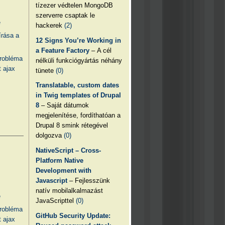
tízezer védtelen MongoDB
szerverre csaptak le
e
hackerek
(2)
írása a
12 Signs You’re Working in
a Feature Factory
– A cél
probléma
nélküli funkciógyártás néhány
 ajax
tünete
(0)
Translatable, custom dates
in Twig templates of Drupal
8
– Saját dátumok
megjelenítése, fordíthatóan a
Drupal 8 smink rétegével
dolgozva
(0)
NativeScript – Cross-
Platform Native
Development with
Javascript
– Fejlesszünk
natív mobilalkalmazást
e
JavaScripttel
(0)
probléma
GitHub Security Update:
 ajax