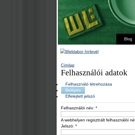
Blog
Címlap
Felhasználói adatok
Felhasználó létrehozása
Belépés
Elfelejtett jelszó
Felhasználói név:
*
A webhelyen regisztrált felhasználói né
Jelszó:
*