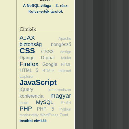
A NoSQL világa – 2. rész:
Kulcs–érték tárolók
Címkék
AJAX
Apache
biztonság
böngésző
CSS
CSS3
design
Django
Drupal
felület
Firefox
Google
HTML
HTML 5
HTML5
Internet
Explorer
JavaScript
jQuery
keretrendszer
magyar
konferencia
MySQL
mobil
PEAR
PHP
PHP 5
Python
rendezvény
WordPress
Zend
további címkék