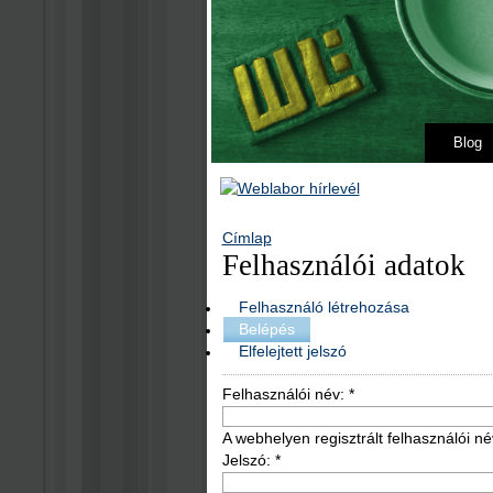
Blog
Címlap
Felhasználói adatok
Felhasználó létrehozása
Belépés
Elfelejtett jelszó
Felhasználói név:
*
A webhelyen regisztrált felhasználói né
Jelszó:
*