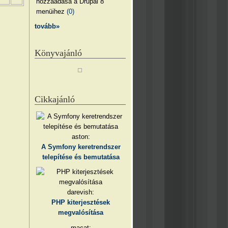
hozzáadása a Drupal 8
menüihez
(0)
tovább»
Könyvajánló
Cikkajánló
aston:
A Symfony keretrendszer
telepítése és bemutatása
darevish:
PHP kiterjesztések
megvalósítása
macat: