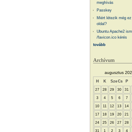
meghívás
Passkey
Miért létezik még ez
oldal?
Ubuntu Apache2 ism
/favicon.ico kérés
tovább
Archívum
augusztus 20
H
K
Sze
Cs
P
27
28
29
30
31
3
4
5
6
7
10
11
12
13
14
17
18
19
20
21
24
25
26
27
28
31
1
2
3
4