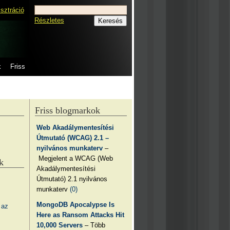
isztráció
Részletes
k
Friss
Friss blogmarkok
Web Akadálymentesítési
Útmutató (WCAG) 2.1 –
nyilvános munkaterv
–
Megjelent a WCAG (Web
k
Akadálymentesítési
Útmutató) 2.1 nyilvános
munkaterv
(0)
MongoDB Apocalypse Is
 az
Here as Ransom Attacks Hit
10,000 Servers
– Több