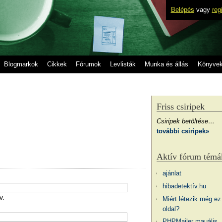
Belépés
vagy
reg
Blogmarkok
Cikkek
Fórumok
Levlisták
Munka és állás
Könyve
Friss csiripek
Csiripek betöltése…
további csiripek»
Aktív fórum témá
ajánlat
hibadetektív.hu
v.
Miért létezik még ez
oldal?
PHPMailer mauális