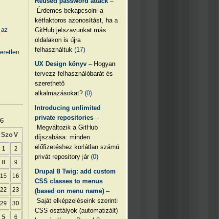
Reused password attack
–
Érdemes bekapcsolni a
kétfaktoros azonosítást, ha a
 az
GitHub jelszavunkat más
oldalakon is újra
felhasználtuk
(17)
eretlen
UX Design könyv
– Hogyan
tervezz felhasználóbarát és
szerethető
alkalmazásokat?
(0)
Introducing unlimited
private repositories
–
26
Megváltozik a GitHub
Szo
V
díjszabása: minden
előfizetéshez korlátlan számú
1
2
privát repository jár
(0)
8
9
Drupal 8 Twig: add custom
15
16
CSS classes to menus
22
23
(based on menu name)
–
Saját elképzeléseink szerinti
29
30
CSS osztályok (automatizált)
5
6