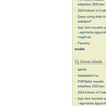
telepítése 2025-ben
2024 Advent of Cod
Query string érték ki
weblapra?
Ajax form kezelési 
- egymásba ágyazott
meghívás
Passkey
tovább
Új fórum témák
ajánlat
hibadetektív.hu
PHPMailer mauális
telepítése 2025-ben
2024 Advent of Cod
Ajax form kezelési 
- egymásba ágyazott