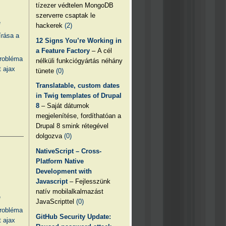
tízezer védtelen MongoDB
szerverre csaptak le
e
hackerek
(2)
írása a
12 Signs You’re Working in
a Feature Factory
– A cél
probléma
nélküli funkciógyártás néhány
 ajax
tünete
(0)
Translatable, custom dates
in Twig templates of Drupal
8
– Saját dátumok
megjelenítése, fordíthatóan a
Drupal 8 smink rétegével
dolgozva
(0)
NativeScript – Cross-
Platform Native
Development with
Javascript
– Fejlesszünk
natív mobilalkalmazást
e
JavaScripttel
(0)
probléma
GitHub Security Update:
 ajax