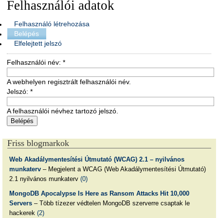
Felhasználói adatok
Felhasználó létrehozása
Belépés
Elfelejtett jelszó
Felhasználói név:
*
A webhelyen regisztrált felhasználói név.
Jelszó:
*
A felhasználói névhez tartozó jelszó.
Friss blogmarkok
Web Akadálymentesítési Útmutató (WCAG) 2.1 – nyilvános
munkaterv
– Megjelent a WCAG (Web Akadálymentesítési Útmutató)
2.1 nyilvános munkaterv
(0)
MongoDB Apocalypse Is Here as Ransom Attacks Hit 10,000
Servers
– Több tízezer védtelen MongoDB szerverre csaptak le
hackerek
(2)