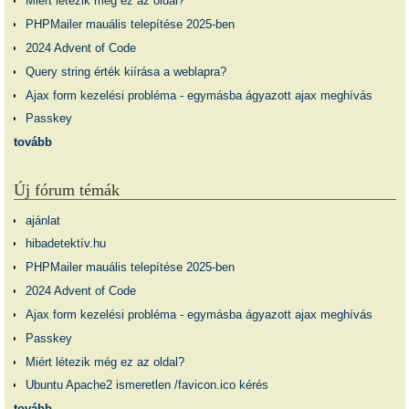
Miért létezik még ez az oldal?
PHPMailer mauális telepítése 2025-ben
2024 Advent of Code
Query string érték kiírása a weblapra?
Ajax form kezelési probléma - egymásba ágyazott ajax meghívás
Passkey
tovább
Új fórum témák
ajánlat
hibadetektív.hu
PHPMailer mauális telepítése 2025-ben
2024 Advent of Code
Ajax form kezelési probléma - egymásba ágyazott ajax meghívás
Passkey
Miért létezik még ez az oldal?
Ubuntu Apache2 ismeretlen /favicon.ico kérés
tovább