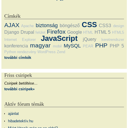
Címkék
CSS
AJAX
biztonság
böngésző
CSS3
Apache
design
Firefox
Django
Drupal
Google
HTML 5
felület
HTML
HTML5
JavaScript
jQuery
Internet Explorer
keretrendszer
magyar
PHP
MySQL
konferencia
PHP 5
mobil
PEAR
Python
rendezvény
WordPress
Zend
további címkék
Friss csiripek
Csiripek betöltése…
további csiripek»
Aktív fórum témák
ajánlat
hibadetektív.hu