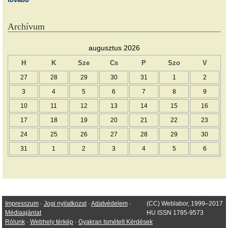
Archívum
augusztus 2026
H
K
Sze
Cs
P
Szo
V
27
28
29
30
31
1
2
3
4
5
6
7
8
9
10
11
12
13
14
15
16
17
18
19
20
21
22
23
24
25
26
27
28
29
30
31
1
2
3
4
5
6
Impresszum
·
Jogi nyilatkozat
·
Adatvédelem
·
(CC) Weblabor, 1999–2017
Médiaajánlat
HU ISSN 1785-9573
Rólunk
·
Webhely térkép
·
Gyakran Ismételt Kérdések