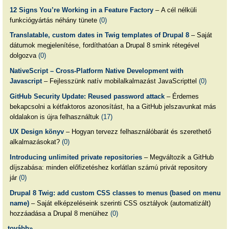
12 Signs You’re Working in a Feature Factory
– A cél nélküli
funkciógyártás néhány tünete
(0)
Translatable, custom dates in Twig templates of Drupal 8
– Saját
dátumok megjelenítése, fordíthatóan a Drupal 8 smink rétegével
dolgozva
(0)
NativeScript – Cross-Platform Native Development with
Javascript
– Fejlesszünk natív mobilalkalmazást JavaScripttel
(0)
GitHub Security Update: Reused password attack
– Érdemes
bekapcsolni a kétfaktoros azonosítást, ha a GitHub jelszavunkat más
oldalakon is újra felhasználtuk
(17)
UX Design könyv
– Hogyan tervezz felhasználóbarát és szerethető
alkalmazásokat?
(0)
Introducing unlimited private repositories
– Megváltozik a GitHub
díjszabása: minden előfizetéshez korlátlan számú privát repository
jár
(0)
Drupal 8 Twig: add custom CSS classes to menus (based on menu
name)
– Saját elképzeléseink szerinti CSS osztályok (automatizált)
hozzáadása a Drupal 8 menüihez
(0)
tovább»