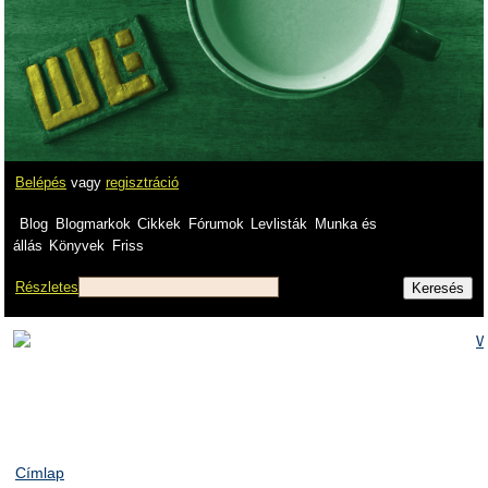
Belépés
vagy
regisztráció
Blog
Blogmarkok
Cikkek
Fórumok
Levlisták
Munka és
állás
Könyvek
Friss
Részletes
Címlap