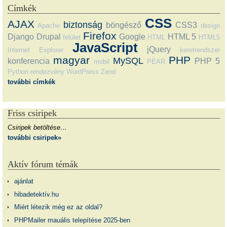
Címkék
CSS
AJAX
biztonság
böngésző
CSS3
Apache
design
Firefox
Django
Drupal
Google
HTML 5
felület
HTML
HTML5
JavaScript
jQuery
Internet Explorer
keretrendszer
magyar
PHP
MySQL
konferencia
PHP 5
mobil
PEAR
Python
rendezvény
WordPress
Zend
további címkék
Friss csiripek
Csiripek betöltése…
további csiripek»
Aktív fórum témák
ajánlat
hibadetektív.hu
Miért létezik még ez az oldal?
PHPMailer mauális telepítése 2025-ben