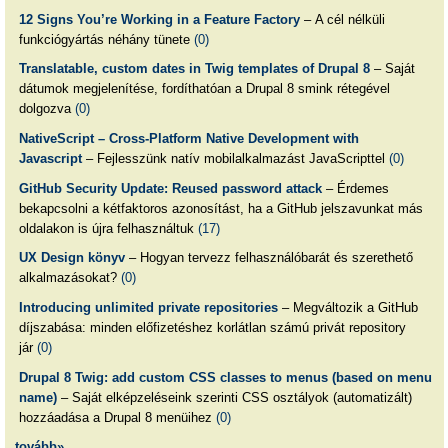
12 Signs You’re Working in a Feature Factory
– A cél nélküli
funkciógyártás néhány tünete
(0)
Translatable, custom dates in Twig templates of Drupal 8
– Saját
dátumok megjelenítése, fordíthatóan a Drupal 8 smink rétegével
dolgozva
(0)
NativeScript – Cross-Platform Native Development with
Javascript
– Fejlesszünk natív mobilalkalmazást JavaScripttel
(0)
GitHub Security Update: Reused password attack
– Érdemes
bekapcsolni a kétfaktoros azonosítást, ha a GitHub jelszavunkat más
oldalakon is újra felhasználtuk
(17)
UX Design könyv
– Hogyan tervezz felhasználóbarát és szerethető
alkalmazásokat?
(0)
Introducing unlimited private repositories
– Megváltozik a GitHub
díjszabása: minden előfizetéshez korlátlan számú privát repository
jár
(0)
Drupal 8 Twig: add custom CSS classes to menus (based on menu
name)
– Saját elképzeléseink szerinti CSS osztályok (automatizált)
hozzáadása a Drupal 8 menüihez
(0)
tovább»