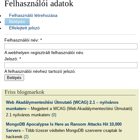
Felhasználói adatok
Felhasználó létrehozása
Belépés
Elfelejtett jelszó
Felhasználói név:
*
A webhelyen regisztrált felhasználói név.
Jelszó:
*
A felhasználói névhez tartozó jelszó.
Friss blogmarkok
Web Akadálymentesítési Útmutató (WCAG) 2.1 – nyilvános
munkaterv
– Megjelent a WCAG (Web Akadálymentesítési Útmutató)
2.1 nyilvános munkaterv
(0)
MongoDB Apocalypse Is Here as Ransom Attacks Hit 10,000
Servers
– Több tízezer védtelen MongoDB szerverre csaptak le
hackerek
(2)