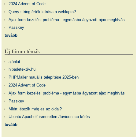
2024 Advent of Code
Query string érték kiírása a weblapra?
Ajax form kezelési probléma - egymásba ágyazott ajax meghívás
Passkey
tovább
Új fórum témák
ajánlat
hibadetektív.hu
PHPMailer mauális telepítése 2025-ben
2024 Advent of Code
Ajax form kezelési probléma - egymásba ágyazott ajax meghívás
Passkey
Miért létezik még ez az oldal?
Ubuntu Apache2 ismeretlen /favicon.ico kérés
tovább