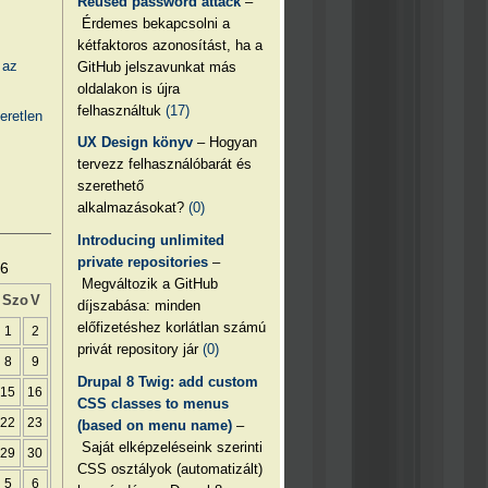
Reused password attack
–
Érdemes bekapcsolni a
kétfaktoros azonosítást, ha a
 az
GitHub jelszavunkat más
oldalakon is újra
felhasználtuk
(17)
eretlen
UX Design könyv
– Hogyan
tervezz felhasználóbarát és
szerethető
alkalmazásokat?
(0)
Introducing unlimited
private repositories
–
26
Megváltozik a GitHub
Szo
V
díjszabása: minden
előfizetéshez korlátlan számú
1
2
privát repository jár
(0)
8
9
Drupal 8 Twig: add custom
15
16
CSS classes to menus
22
23
(based on menu name)
–
Saját elképzeléseink szerinti
29
30
CSS osztályok (automatizált)
5
6