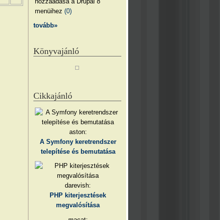
hozzáadása a Drupal 8
menüihez
(0)
tovább»
Könyvajánló
Cikkajánló
aston:
A Symfony keretrendszer
telepítése és bemutatása
darevish:
PHP kiterjesztések
megvalósítása
macat: