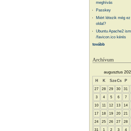
meghívás
Passkey
Miért létezik még ez
oldal?
Ubuntu Apache2 ism
/favicon.ico kérés
tovább
Archívum
augusztus 20
H
K
Sze
Cs
P
27
28
29
30
31
3
4
5
6
7
10
11
12
13
14
17
18
19
20
21
24
25
26
27
28
31
1
2
3
4