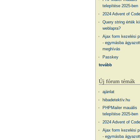
telepítése 2025-ben
2024 Advent of Cod
Query string érték ki
weblapra?
Ajax form kezelési 
- egymásba ágyazott
meghívás
Passkey
tovább
Új fórum témák
ajánlat
hibadetektív.hu
PHPMailer mauális
telepítése 2025-ben
2024 Advent of Cod
Ajax form kezelési 
- egymásba ágyazott