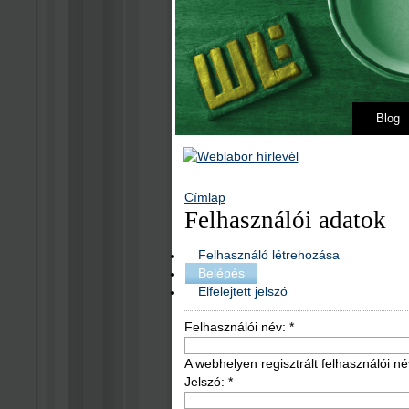
Blog
Címlap
Felhasználói adatok
Felhasználó létrehozása
Belépés
Elfelejtett jelszó
Felhasználói név:
*
A webhelyen regisztrált felhasználói né
Jelszó:
*