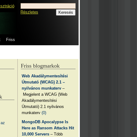
isztráció
Részletes
k
Friss
Friss blogmarkok
Web Akadálymentesítési
Útmutató (WCAG) 2.1 –
nyilvános munkaterv
–
Megjelent a WCAG (Web
k
Akadálymentesítési
Útmutató) 2.1 nyilvános
munkaterv
(0)
MongoDB Apocalypse Is
 az
Here as Ransom Attacks Hit
10,000 Servers
– Több