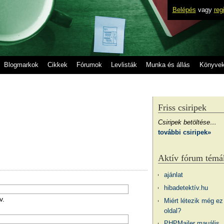
Belépés
vagy
reg
Blogmarkok
Cikkek
Fórumok
Levlisták
Munka és állás
Könyve
Friss csiripek
Csiripek betöltése…
további csiripek»
Aktív fórum témá
ajánlat
hibadetektív.hu
v.
Miért létezik még ez
oldal?
PHPMailer mauális