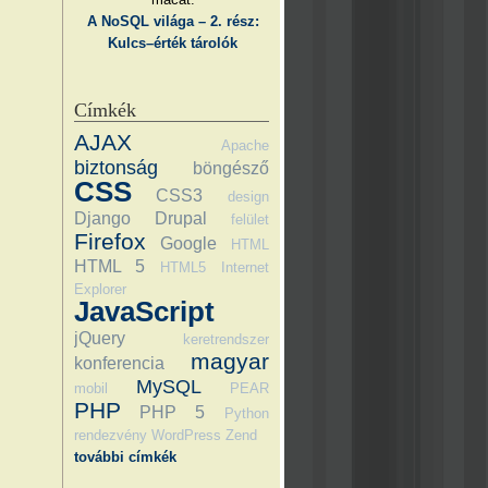
A NoSQL világa – 2. rész:
Kulcs–érték tárolók
Címkék
AJAX
Apache
biztonság
böngésző
CSS
CSS3
design
Django
Drupal
felület
Firefox
Google
HTML
HTML 5
HTML5
Internet
Explorer
JavaScript
jQuery
keretrendszer
magyar
konferencia
MySQL
mobil
PEAR
PHP
PHP 5
Python
rendezvény
WordPress
Zend
további címkék