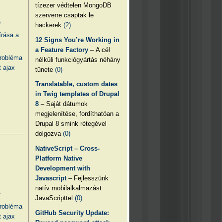
tízezer védtelen MongoDB
szerverre csaptak le
e
hackerek
(2)
írása a
12 Signs You’re Working in
a Feature Factory
– A cél
probléma
nélküli funkciógyártás néhány
 ajax
tünete
(0)
Translatable, custom dates
in Twig templates of Drupal
8
– Saját dátumok
megjelenítése, fordíthatóan a
Drupal 8 smink rétegével
dolgozva
(0)
NativeScript – Cross-
Platform Native
Development with
Javascript
– Fejlesszünk
natív mobilalkalmazást
e
JavaScripttel
(0)
probléma
GitHub Security Update:
 ajax