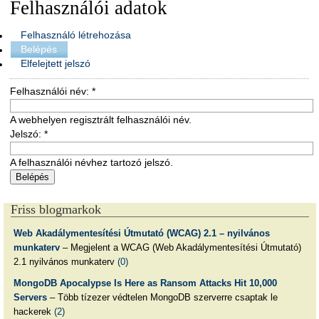
Felhasználói adatok
Felhasználó létrehozása
Belépés
Elfelejtett jelszó
Felhasználói név:
*
A webhelyen regisztrált felhasználói név.
Jelszó:
*
A felhasználói névhez tartozó jelszó.
Friss blogmarkok
Web Akadálymentesítési Útmutató (WCAG) 2.1 – nyilvános
munkaterv
– Megjelent a WCAG (Web Akadálymentesítési Útmutató)
2.1 nyilvános munkaterv
(0)
MongoDB Apocalypse Is Here as Ransom Attacks Hit 10,000
Servers
– Több tízezer védtelen MongoDB szerverre csaptak le
hackerek
(2)