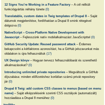
12 Signs You’re Working in a Feature Factory
– A cél nélküli
funkciógyártás néhány tünete
(0)
Translatable, custom dates in Twig templates of Drupal 8
– Saját
dátumok megjelenítése, fordíthatóan a Drupal 8 smink rétegével
dolgozva
(0)
NativeScript – Cross-Platform Native Development with
Javascript
– Fejlesszünk natív mobilalkalmazást JavaScripttel
(0)
GitHub Security Update: Reused password attack
– Érdemes
bekapcsolni a kétfaktoros azonosítást, ha a GitHub jelszavunkat más
oldalakon is újra felhasználtuk
(17)
UX Design könyv
– Hogyan tervezz felhasználóbarát és szerethető
alkalmazásokat?
(0)
Introducing unlimited private repositories
– Megváltozik a GitHub
díjszabása: minden előfizetéshez korlátlan számú privát repository
jár
(0)
Drupal 8 Twig: add custom CSS classes to menus (based on menu
name)
– Saját elképzeléseink szerinti CSS osztályok (automatizált)
hozzáadása a Drupal 8 menüihez
(0)
tovább»