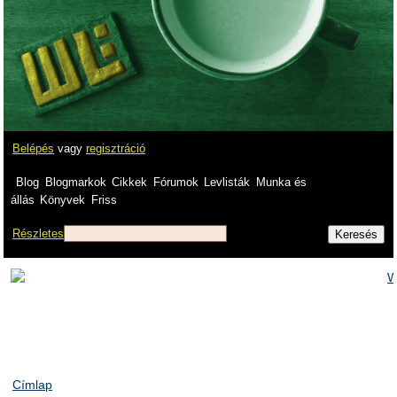
Belépés
vagy
regisztráció
Blog
Blogmarkok
Cikkek
Fórumok
Levlisták
Munka és
állás
Könyvek
Friss
Részletes
Címlap