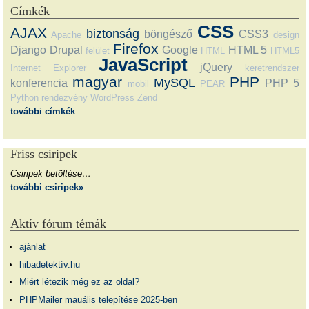
Címkék
CSS
AJAX
biztonság
böngésző
CSS3
Apache
design
Firefox
Django
Drupal
Google
HTML 5
felület
HTML
HTML5
JavaScript
jQuery
Internet Explorer
keretrendszer
magyar
PHP
MySQL
konferencia
PHP 5
mobil
PEAR
Python
rendezvény
WordPress
Zend
további címkék
Friss csiripek
Csiripek betöltése…
további csiripek»
Aktív fórum témák
ajánlat
hibadetektív.hu
Miért létezik még ez az oldal?
PHPMailer mauális telepítése 2025-ben