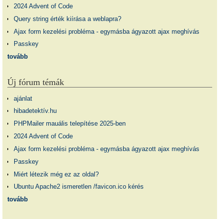
2024 Advent of Code
Query string érték kiírása a weblapra?
Ajax form kezelési probléma - egymásba ágyazott ajax meghívás
Passkey
tovább
Új fórum témák
ajánlat
hibadetektív.hu
PHPMailer mauális telepítése 2025-ben
2024 Advent of Code
Ajax form kezelési probléma - egymásba ágyazott ajax meghívás
Passkey
Miért létezik még ez az oldal?
Ubuntu Apache2 ismeretlen /favicon.ico kérés
tovább