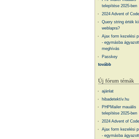
telepítése 2025-ben
2024 Advent of Cod
Query string érték ki
weblapra?
Ajax form kezelési 
- egymásba ágyazott
meghívás
Passkey
tovább
Új fórum témák
ajánlat
hibadetektív.hu
PHPMailer mauális
telepítése 2025-ben
2024 Advent of Cod
Ajax form kezelési 
- egymásba ágyazott