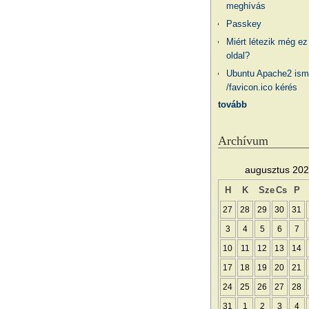
meghívás
Passkey
Miért létezik még ez
oldal?
Ubuntu Apache2 ism
/favicon.ico kérés
tovább
Archívum
augusztus 20
H
K
Sze
Cs
P
27
28
29
30
31
3
4
5
6
7
10
11
12
13
14
17
18
19
20
21
24
25
26
27
28
31
1
2
3
4