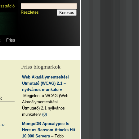
isztráció
Részletes
k
Friss
Friss blogmarkok
Web Akadálymentesítési
Útmutató (WCAG) 2.1 –
nyilvános munkaterv
–
Megjelent a WCAG (Web
k
Akadálymentesítési
Útmutató) 2.1 nyilvános
munkaterv
(0)
MongoDB Apocalypse Is
 az
Here as Ransom Attacks Hit
10,000 Servers
– Több