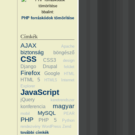
bbalint:
PHP forráskódok tömörítése
Címkék
AJAX
Apache
biztonság
böngésző
CSS
CSS3
design
Django
Drupal
felület
Firefox
Google
HTML
HTML 5
HTML5
Internet
Explorer
JavaScript
jQuery
keretrendszer
magyar
konferencia
MySQL
mobil
PEAR
PHP
PHP 5
Python
rendezvény
WordPress
Zend
további címkék