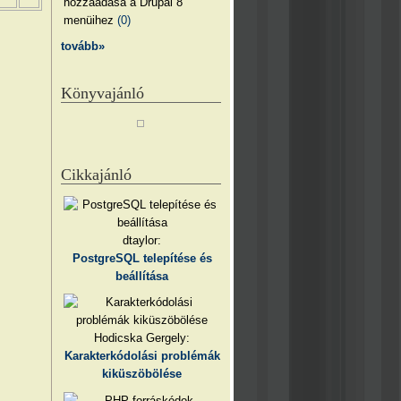
hozzáadása a Drupal 8
menüihez
(0)
tovább»
Könyvajánló
Cikkajánló
dtaylor:
PostgreSQL telepítése és
beállítása
Hodicska Gergely:
Karakterkódolási problémák
kiküszöbölése