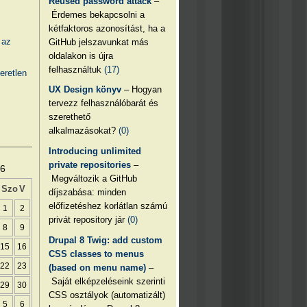
Reused password attack
–
Érdemes bekapcsolni a
kétfaktoros azonosítást, ha a
 az
GitHub jelszavunkat más
oldalakon is újra
felhasználtuk
(17)
eretlen
UX Design könyv
– Hogyan
tervezz felhasználóbarát és
szerethető
alkalmazásokat?
(0)
Introducing unlimited
private repositories
–
26
Megváltozik a GitHub
Szo
V
díjszabása: minden
előfizetéshez korlátlan számú
1
2
privát repository jár
(0)
8
9
Drupal 8 Twig: add custom
15
16
CSS classes to menus
22
23
(based on menu name)
–
Saját elképzeléseink szerinti
29
30
CSS osztályok (automatizált)
5
6