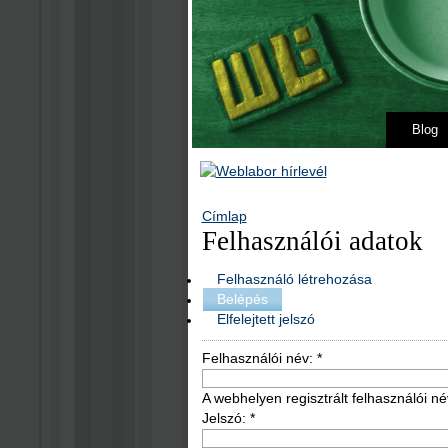
Blog
Címlap
Felhasználói adatok
Felhasználó létrehozása
Belépés
Elfelejtett jelszó
Felhasználói név:
*
A webhelyen regisztrált felhasználói né
Jelszó:
*