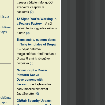
tízezer védtelen MongoDB
szerverre csaptak le
e
hackerek
(2)
írása a
12 Signs You’re Working in
a Feature Factory
– A cél
probléma
nélküli funkciógyártás néhány
 ajax
tünete
(0)
Translatable, custom dates
in Twig templates of Drupal
8
– Saját dátumok
megjelenítése, fordíthatóan a
Drupal 8 smink rétegével
dolgozva
(0)
NativeScript – Cross-
Platform Native
Development with
Javascript
– Fejlesszünk
natív mobilalkalmazást
e
JavaScripttel
(0)
probléma
GitHub Security Update:
 ajax