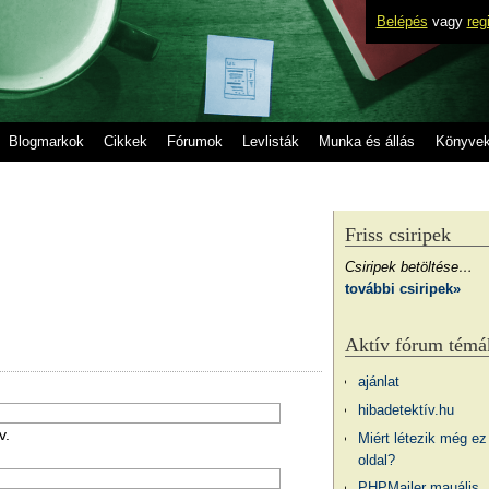
Belépés
vagy
reg
Blogmarkok
Cikkek
Fórumok
Levlisták
Munka és állás
Könyve
Friss csiripek
Csiripek betöltése…
további csiripek»
Aktív fórum témá
ajánlat
hibadetektív.hu
v.
Miért létezik még ez
oldal?
PHPMailer mauális