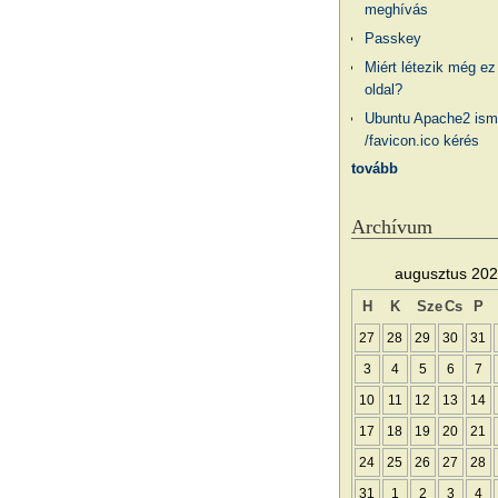
meghívás
Passkey
Miért létezik még ez
oldal?
Ubuntu Apache2 ism
/favicon.ico kérés
tovább
Archívum
augusztus 20
H
K
Sze
Cs
P
27
28
29
30
31
3
4
5
6
7
10
11
12
13
14
17
18
19
20
21
24
25
26
27
28
31
1
2
3
4