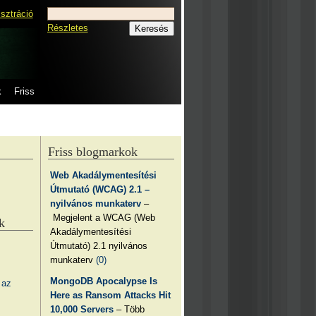
isztráció
Részletes
k
Friss
Friss blogmarkok
Web Akadálymentesítési
Útmutató (WCAG) 2.1 –
nyilvános munkaterv
–
Megjelent a WCAG (Web
k
Akadálymentesítési
Útmutató) 2.1 nyilvános
munkaterv
(0)
MongoDB Apocalypse Is
 az
Here as Ransom Attacks Hit
10,000 Servers
– Több