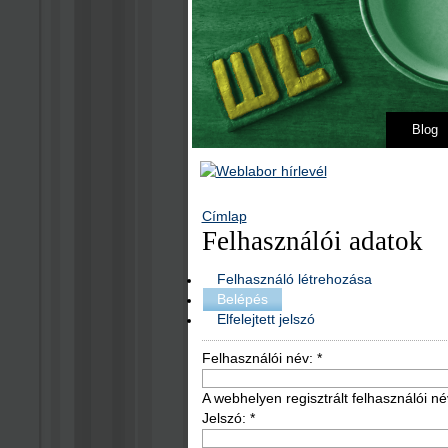
Blog
Címlap
Felhasználói adatok
Felhasználó létrehozása
Belépés
Elfelejtett jelszó
Felhasználói név:
*
A webhelyen regisztrált felhasználói né
Jelszó:
*