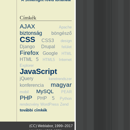
Címkék
AJAX
Apache
biztonság
böngésző
CSS
CSS3
design
Django
Drupal
felület
Firefox
Google
HTML
HTML 5
HTML5
Internet
Explorer
JavaScript
jQuery
keretrendszer
magyar
konferencia
MySQL
mobil
PEAR
PHP
PHP 5
Python
rendezvény
WordPress
Zend
további címkék
(CC) Weblabor, 1999–2017