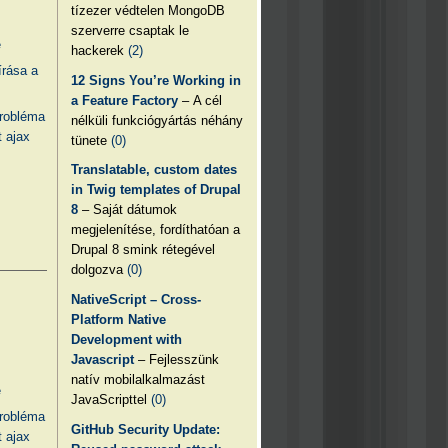
tízezer védtelen MongoDB
szerverre csaptak le
e
hackerek
(2)
írása a
12 Signs You’re Working in
a Feature Factory
– A cél
probléma
nélküli funkciógyártás néhány
 ajax
tünete
(0)
Translatable, custom dates
in Twig templates of Drupal
8
– Saját dátumok
megjelenítése, fordíthatóan a
Drupal 8 smink rétegével
dolgozva
(0)
NativeScript – Cross-
Platform Native
Development with
Javascript
– Fejlesszünk
natív mobilalkalmazást
e
JavaScripttel
(0)
probléma
GitHub Security Update:
 ajax