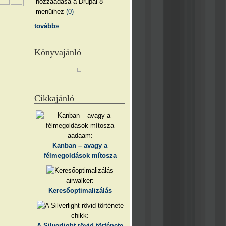
hozzáadása a Drupal 8
menüihez
(0)
tovább»
Könyvajánló
Cikkajánló
aadaam:
Kanban – avagy a
félmegoldások mítosza
airwalker:
Keresőoptimalizálás
chikk:
A Silverlight rövid története