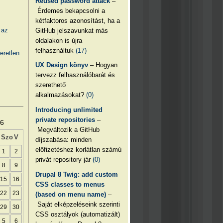
Reused password attack
–
Érdemes bekapcsolni a
kétfaktoros azonosítást, ha a
 az
GitHub jelszavunkat más
oldalakon is újra
felhasználtuk
(17)
eretlen
UX Design könyv
– Hogyan
tervezz felhasználóbarát és
szerethető
alkalmazásokat?
(0)
Introducing unlimited
private repositories
–
26
Megváltozik a GitHub
Szo
V
díjszabása: minden
előfizetéshez korlátlan számú
1
2
privát repository jár
(0)
8
9
Drupal 8 Twig: add custom
15
16
CSS classes to menus
22
23
(based on menu name)
–
Saját elképzeléseink szerinti
29
30
CSS osztályok (automatizált)
5
6