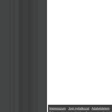
Impresszum
·
Jogi nyilatkozat
·
Adatvédelem