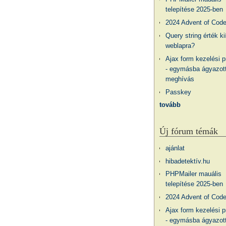
telepítése 2025-ben
2024 Advent of Cod
Query string érték ki
weblapra?
Ajax form kezelési 
- egymásba ágyazott
meghívás
Passkey
tovább
Új fórum témák
ajánlat
hibadetektív.hu
PHPMailer mauális
telepítése 2025-ben
2024 Advent of Cod
Ajax form kezelési 
- egymásba ágyazott