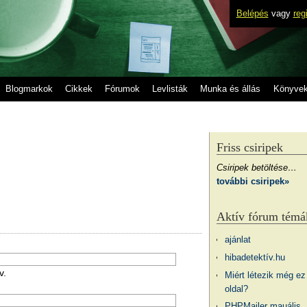
Belépés
vagy
reg
Blogmarkok
Cikkek
Fórumok
Levlisták
Munka és állás
Könyve
Friss csiripek
Csiripek betöltése…
további csiripek»
Aktív fórum témá
ajánlat
hibadetektív.hu
v.
Miért létezik még ez
oldal?
PHPMailer mauális