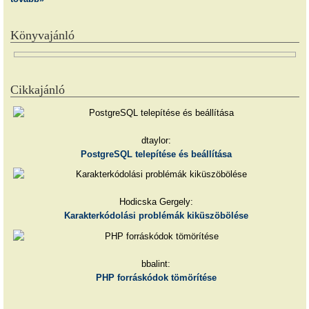
Könyvajánló
Cikkajánló
dtaylor:
PostgreSQL telepítése és beállítása
Hodicska Gergely:
Karakterkódolási problémák kiküszöbölése
bbalint:
PHP forráskódok tömörítése