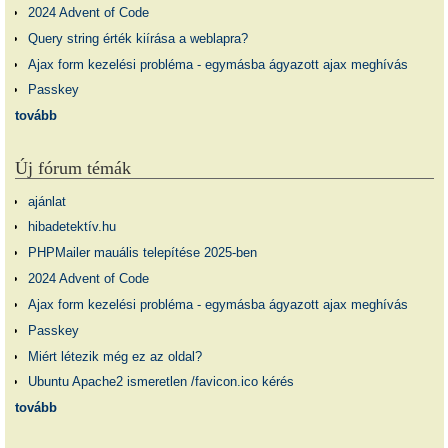
2024 Advent of Code
Query string érték kiírása a weblapra?
Ajax form kezelési probléma - egymásba ágyazott ajax meghívás
Passkey
tovább
Új fórum témák
ajánlat
hibadetektív.hu
PHPMailer mauális telepítése 2025-ben
2024 Advent of Code
Ajax form kezelési probléma - egymásba ágyazott ajax meghívás
Passkey
Miért létezik még ez az oldal?
Ubuntu Apache2 ismeretlen /favicon.ico kérés
tovább