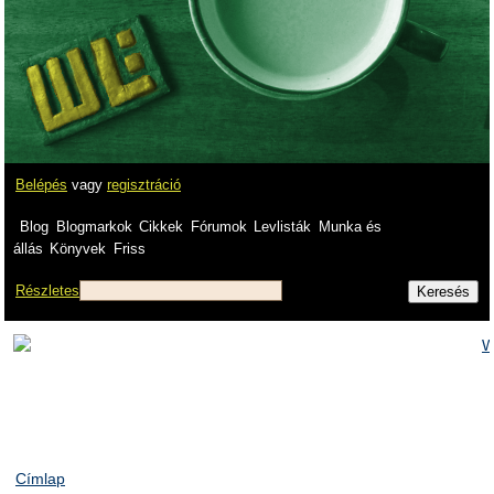
Belépés
vagy
regisztráció
Blog
Blogmarkok
Cikkek
Fórumok
Levlisták
Munka és
állás
Könyvek
Friss
Részletes
Címlap