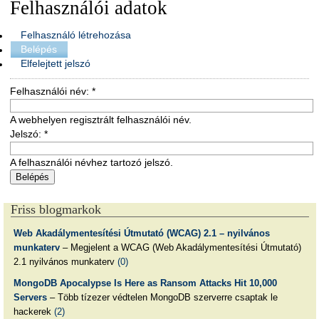
Felhasználói adatok
Felhasználó létrehozása
Belépés
Elfelejtett jelszó
Felhasználói név:
*
A webhelyen regisztrált felhasználói név.
Jelszó:
*
A felhasználói névhez tartozó jelszó.
Friss blogmarkok
Web Akadálymentesítési Útmutató (WCAG) 2.1 – nyilvános
munkaterv
– Megjelent a WCAG (Web Akadálymentesítési Útmutató)
2.1 nyilvános munkaterv
(0)
MongoDB Apocalypse Is Here as Ransom Attacks Hit 10,000
Servers
– Több tízezer védtelen MongoDB szerverre csaptak le
hackerek
(2)