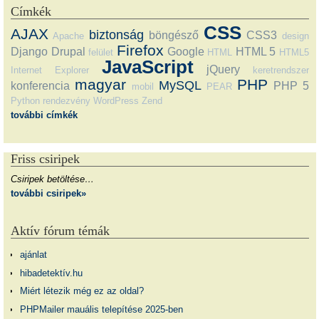
Címkék
CSS
AJAX
biztonság
böngésző
CSS3
Apache
design
Firefox
Django
Drupal
Google
HTML 5
felület
HTML
HTML5
JavaScript
jQuery
Internet Explorer
keretrendszer
magyar
PHP
MySQL
konferencia
PHP 5
mobil
PEAR
Python
rendezvény
WordPress
Zend
további címkék
Friss csiripek
Csiripek betöltése…
további csiripek»
Aktív fórum témák
ajánlat
hibadetektív.hu
Miért létezik még ez az oldal?
PHPMailer mauális telepítése 2025-ben