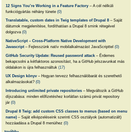
12 Signs You’re Working in a Feature Factory
– A cél nélküli
funkciógyártás néhány tünete
(0)
Translatable, custom dates in Twig templates of Drupal 8
– Saját
dátumok megjelenítése, fordíthatóan a Drupal 8 smink rétegével
dolgozva
(0)
NativeScript – Cross-Platform Native Development with
Javascript
– Fejlesszünk natív mobilalkalmazást JavaScripttel
(0)
GitHub Security Update: Reused password attack
– Érdemes
bekapcsolni a kétfaktoros azonosítást, ha a GitHub jelszavunkat más
oldalakon is újra felhasználtuk
(17)
UX Design könyv
– Hogyan tervezz felhasználóbarát és szerethető
alkalmazásokat?
(0)
Introducing unlimited private repositories
– Megváltozik a GitHub
díjszabása: minden előfizetéshez korlátlan számú privát repository
jár
(0)
Drupal 8 Twig: add custom CSS classes to menus (based on menu
name)
– Saját elképzeléseink szerinti CSS osztályok (automatizált)
hozzáadása a Drupal 8 menüihez
(0)
tovább»